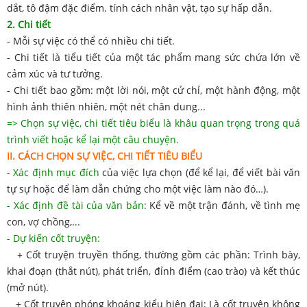
dắt, tô đậm đặc điểm. tính cách nhân vật, tạo sự hấp dẫn.
2. Chi tiết
- Mỗi sự việc có thể có nhiều chi tiết.
- Chi tiết là tiểu tiết của một tác phẩm mang sức chứa lớn về
cảm xúc và tư tưởng.
- Chi tiết bao gồm: một lời nói, một cử chỉ, một hành động, một
hình ảnh thiên nhiên, một nét chân dung...
=> Chọn sự việc, chi tiết tiêu biểu là khâu quan trọng trong quá
trình viết hoặc kể lại một câu chuyện.
II. CÁCH CHỌN SỰ VIỆC, CHI TIẾT TIÊU BIỂU
- Xác định mục đích
của việc lựa chọn (để kể lại, để viết bài văn
tự sự hoặc để làm dẫn chứng cho một việc làm nào đó…).
- Xác định đề tài của văn bản:
Kể về một trận đánh, về tình mẹ
con, vợ chồng,...
- Dự kiến cốt truyện:
+ Cốt truyện truyền thống, thường gồm các phần: Trình bày,
khai đoạn (thắt nút), phát triển, đỉnh điểm (cao trào) và kết thúc
(mở nút).
+ Cốt truyện phóng khoáng kiểu hiện đại: Là cốt truyện không