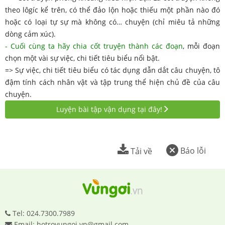
theo lôgíc kể trên, có thể đảo lộn hoặc thiếu một phần nào đó
hoặc có loại tự sự mà không có… chuyện (chỉ miêu tả những
dòng cảm xúc).
- Cuối cùng ta hãy chia cốt truyện thành các đoạn
, mỗi đoạn
chọn một vài sự việc, chi tiết tiêu biểu nổi bật.
=> Sự việc, chi tiết tiêu biểu có tác dụng dẫn dắt câu chuyện, tô
đậm tính cách nhân vật và tập trung thể hiện chủ đề của câu
chuyện.
Luyện bài tập vận dụng tại đây!
Báo lỗi
Tải về
Tel: 024.7300.7989
Email: hotrovungoi.vn@gmail.com