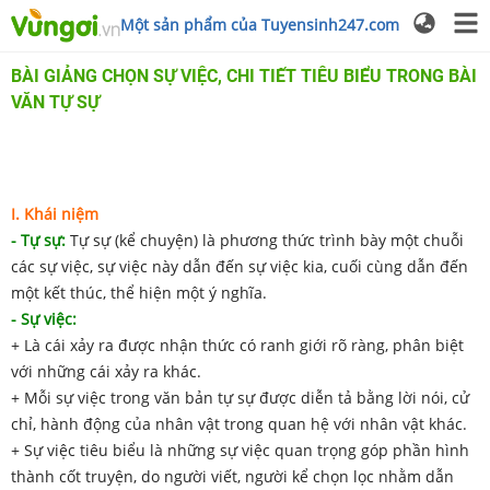
Một sản phẩm của Tuyensinh247.com
BÀI GIẢNG CHỌN SỰ VIỆC, CHI TIẾT TIÊU BIỂU TRONG BÀI
VĂN TỰ SỰ
I. Khái niệm
- Tự sự:
Tự sự (kể chuyện) là phương thức trình bày một chuỗi
các sự việc, sự việc này dẫn đến sự việc kia, cuối cùng dẫn đến
một kết thúc, thể hiện một ý nghĩa.
- Sự việc:
+ Là cái xảy ra được nhận thức có ranh giới rõ ràng, phân biệt
với những cái xảy ra khác.
+ Mỗi sự việc trong văn bản tự sự được diễn tả bằng lời nói, cử
chỉ, hành động của nhân vật trong quan hệ với nhân vật khác.
+ Sự việc tiêu biểu là những sự việc quan trọng góp phần hình
thành cốt truyện, do người viết, người kể chọn lọc nhằm dẫn