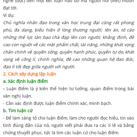
nghe (đọc) đến một kết luận nào đó mà người nói (viết) muốn
đạt tới.
Ví dụ:
Chủ nghĩa nhân đạo trong văn học trung đại cũng rất phong
phú, đa dạng, biểu hiện ở lòng thương người; lên án, tố cáo
những thế lực tàn bạo chà đạp lên con người; khẳng định, đề
cao con người về các mặt phẩm chất, tài năng, những khát vọng
chân chính về quyền sống, quyền hạnh phúc, quyền tự do, khát
vọng về công lí, chính nghĩa; đề cao những quan hệ đao đức,
đạo lí tốt đẹp giữa người với người.
2. Cách xây dựng lập luận
a. Xác định luận điểm
-
Luận điểm là ý kiến thể hiện tư tưởng, quan điểm trong bài
văn nghị luận.
- Cần xác định được luận điểm chính xác, minh bạch.
b. Tìm luận cứ
- Để làm sáng tỏ cho luận điểm, làm cho người đọc hiểu, tin vào
tính đúng đắn của nó, người viết phải đưa ra các lí lẽ và bằng
chứng thuyết phục, tức là tìm các luận cứ cho luận điểm.