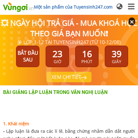
Một sản phẩm của Tuyensinh247.com
💥 NGÀY HỘI TRẢ GIÁ - MUA KHOÁ HỌC
THEO GIÁ BẠN MUỐN❗
🎯 LỚP 1-12 TẠI TUYENSINH247 (TỪ 10-12/08)
23
16
39
BẮT ĐẦU
SAU
GIỜ
PHÚT
GIÂY
XEM CHI TIẾT
BÀI GIẢNG LẬP LUẬN TRONG VĂN NGHỊ LUẬN
1. Khái niệm
-
Lập luận là đưa ra các lí lẽ, bằng chứng nhằm dẫn dắt người