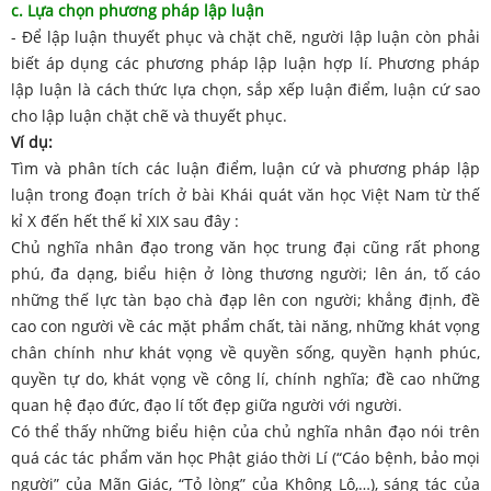
c. Lựa chọn phương pháp lập luận
- Để lập luận thuyết phục và chặt chẽ, người lập luận còn phải
biết áp dụng các phương pháp lập luận hợp lí. Phương pháp
lập luận là cách thức lựa chọn, sắp xếp luận điểm, luận cứ sao
cho lập luận chặt chẽ và thuyết phục.
Ví dụ:
Tìm và phân tích các luận điểm, luận cứ và phương pháp lập
luận trong đoạn trích ở bài Khái quát văn học Việt Nam từ thế
kỉ X đến hết thế kỉ XIX sau đây :
Chủ nghĩa nhân đạo trong văn học trung đại cũng rất phong
phú, đa dạng, biểu hiện ở lòng thương người; lên án, tố cáo
những thế lực tàn bạo chà đạp lên con người; khẳng định, đề
cao con người về các mặt phẩm chất, tài năng, những khát vọng
chân chính như khát vọng về quyền sống, quyền hạnh phúc,
quyền tự do, khát vọng về công lí, chính nghĩa; đề cao những
quan hệ đạo đức, đạo lí tốt đẹp giữa người với người.
Có thể thấy những biểu hiện của chủ nghĩa nhân đạo nói trên
quá các tác phẩm văn học Phật giáo thời Lí (“Cáo bệnh, bảo mọi
người” của Mãn Giác, “Tỏ lòng” của Không Lộ,…), sáng tác của