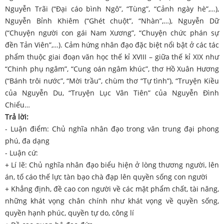
Nguyễn Trãi (“Đại cáo bình Ngô”, “Tùng”, “Cảnh ngày hè”,…),
Nguyễn Bỉnh Khiêm (“Ghét chuột”, “Nhàn”,…), Nguyễn Dữ
(“Chuyện người con gái Nam Xương”, “Chuyện chức phán sự
đền Tản Viên”,…). Cảm hứng nhân đạo đặc biệt nổi bật ở các tác
phẩm thuộc giai đoạn văn học thế kỉ XVIII – giữa thế kỉ XIX như
“Chinh phụ ngâm”, “Cung oán ngâm khúc”, thơ Hồ Xuân Hương
(“Bánh trôi nước”, “Mời trầu”, chùm thơ “Tự tình”), “Truyện Kiều
của Nguyễn Du, “Truyện Lục Vân Tiên” của Nguyễn Đình
Chiểu…
Trả lời:
- Luận điểm: Chủ nghĩa nhân đạo trong văn trung đại phong
phú, đa dạng
- Luận cứ:
+ Lí lẽ: Chủ nghĩa nhân đạo biểu hiện ở lòng thương người, lên
án, tố cáo thế lực tàn bạo chà đạp lên quyền sống con người
+ Khẳng định, đề cao con người về các mặt phẩm chất, tài năng,
những khát vọng chân chính như khát vọng về quyền sống,
quyền hạnh phúc, quyền tự do, công lí