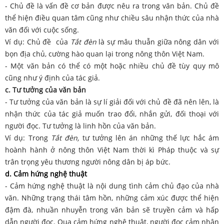
- Chủ đề là vấn đề cơ bản được nêu ra trong văn bản. Chủ đề
thể hiện điều quan tâm cũng như chiều sâu nhận thức của nhà
văn đối với cuộc sống.
Ví dụ: Chủ đề của
Tắt đèn
là sự mâu thuẫn giữa nông dân với
bọn địa chủ, cường hào quan lại trong nông thôn Việt Nam.
- Một văn bản có thể có một hoặc nhiều chủ đề tùy quy mô
cũng như ý định của tác giả.
c. Tư tưởng của văn bản
- Tư tưởng của văn bản là sự lí giải đối với chủ đề đã nên lên, là
nhận thức của tác giả muốn trao đổi, nhắn gửi, đối thoại với
người đọc. Tư tưởng là linh hồn của văn bản.
Ví dụ: Trong
Tắt đèn,
tư tưởng lên án những thế lực hắc ám
hoành hành ở nông thôn Việt Nam thời kì Pháp thuộc và sự
trân trọng yêu thương người nông dân bị áp bức.
d. Cảm hứng nghệ thuật
- Cảm hứng nghệ thuật là nội dung tình cảm chủ đạo của nhà
văn. Những trạng thái tâm hồn, những cảm xúc được thể hiện
đậm đà, nhuần nhuyễn trong văn bản sẽ truyền cảm và hấp
dẫn người đọc. Qua cảm hứng nghệ thuật, người đọc cảm nhận