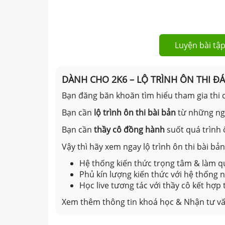
Luyện bài tập
DÀNH CHO 2K6 – LỘ TRÌNH ÔN THI Đ
Bạn đăng băn khoăn tìm hiểu tham gia thi c
Bạn cần
lộ trình ôn thi bài bản
từ những n
Bạn cần
thầy cô đồng hành
suốt quá trình 
Vậy thì hãy xem ngay lộ trình ôn thi bài b
Hệ thống kiến thức trọng tâm & làm qu
Phủ kín lượng kiến thức với hệ thống
Học live tương tác với thầy cô kết hợp
Xem thêm thông tin khoá học & Nhận tư vấ