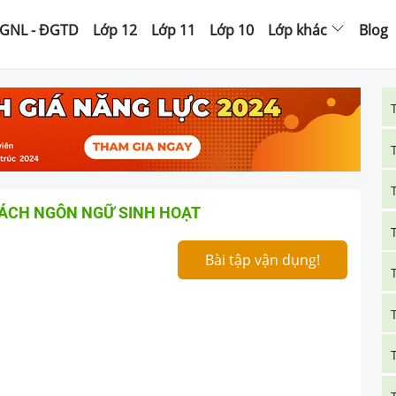
GNL - ĐGTD
Lớp 12
Lớp 11
Lớp 10
Lớp khác
Blog
CÁCH NGÔN NGỮ SINH HOẠT
Bài tập vận dụng!