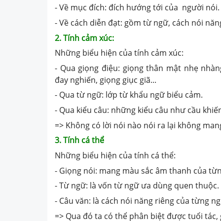
- Về mục đích: đích hướng tới của người nói.
- Về cách diễn đạt: gồm từ ngữ, cách nói năn
2. Tính cảm xúc:
Những biểu hiện của tính cảm xúc:
- Qua giọng điệu: giọng thân mật nhẹ nhàng
đay nghiến, giọng giục giã...
- Qua từ ngữ: lớp từ khẩu ngữ biểu cảm.
- Qua kiểu câu: những kiểu câu như cầu khiến
=> Không có lời nói nào nói ra lại không man
3. Tính cá thể
Những biểu hiện của tính cá thể:
- Giọng nói: mang màu sắc âm thanh của từn
- Từ ngữ: là vốn từ ngữ ưa dùng quen thuộc.
- Câu văn: là cách nói năng riêng của từng ng
=> Qua đó ta có thể phân biệt được tuổi tác, g