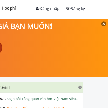
Học phí
Đăng nhập
Đăng ký
 GIÁ BẠN MUỐN❗
TUẦN 1
A.1
.
Soạn bài Tổng quan văn học Việt Nam siêu ngắn