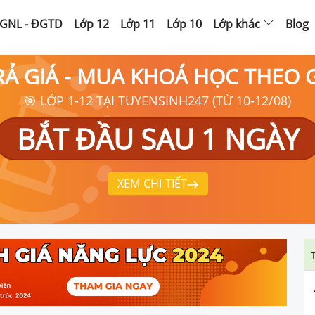
GNL - ĐGTD
Lớp 12
Lớp 11
Lớp 10
Lớp khác
Blog
RẢ GIÁ - MUA KHOÁ HỌC THEO
🎯 LỚP 1-12 TẠI TUYENSINH247 (TỪ 10-12/08)
BẮT ĐẦU SAU 1 NGÀY
XEM CHI TIẾT