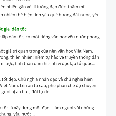
iên nhiên gắn với lí tưởng đạo đức, thẩm mĩ.
iên nhiên thể hiện tình yêu quê hương đất nước, yêu
c gia, dân tộc
c lập dân tộc, có một dòng văn học yêu nước phong
một giá trị quan trọng của nền văn học Việt Nam.
ơng, thiên nhiên; niềm tự hào về truyền thống dân
m lược; tinh thần dám hi sinh vì độc lập tổ quốc...
tốt đẹp. Chủ nghĩa nhân đạo và chủ nghĩa hiện
 Việt Nam: Lên án tố cáo, phê phán chế độ chuyên
ười bị áp bức, đòi tự do....
n tộc là xây dựng một đạo lí làm người với những
chung, yêu nước...