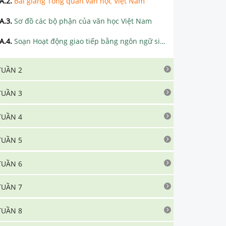
A.2
.
Bài giảng Tổng quan văn học Việt Nam
A.3
.
Sơ đồ các bộ phận của văn học Việt Nam
A.4
.
Soạn Hoạt động giao tiếp bằng ngôn ngữ siêu ngắn
TUẦN 2
TUẦN 3
TUẦN 4
TUẦN 5
TUẦN 6
TUẦN 7
TUẦN 8