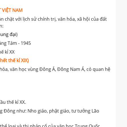
T VIỆT NAM
 chặt với lịch sử chính trị, văn hóa, xã hội của đất
n:
rung đại
)
áng Tám - 1945
ế kỉ XX
hết thế kỉ XIX)
n hóa, văn học vùng Đông Á, Đông Nam Á, có quan hệ
đầu thế kỉ XX.
g Đông như: Nho giáo, phật giáo, tư tưởng Lão
thể loại và thi pháp cổ của văn học Trung Quốc