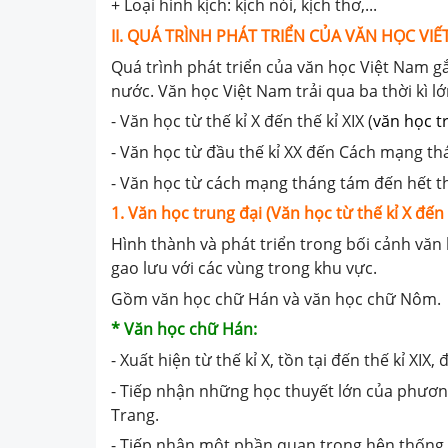
+ Loại hình kịch: kịch nói, kịch thơ,...
II. QUÁ TRÌNH PHÁT TRIỂN CỦA VĂN HỌC VIẾ
Quá trình phát triển của văn học Việt Nam gắn
nước. Văn học Việt Nam trải qua ba thời kì lớ
- Văn học từ thế kỉ X đến thế kỉ XIX (
văn học t
- Văn học từ đầu thế kỉ XX đến Cách mạng th
- Văn học từ cách mạng tháng tám đến hết th
1. Văn học trung đại (Văn học từ thế kỉ X đến 
Hình thành và phát triển trong bối cảnh vă
gao lưu với các vùng trong khu vực.
Gồm văn học chữ Hán và văn học chữ Nôm.
* Văn học chữ Hán:
- Xuất hiện từ thế kỉ X, tồn tại đến thế kỉ XIX, 
- Tiếp nhận những học thuyết lớn của phươn
Trang.
- Tiếp nhận một phần quan trọng hện thống 