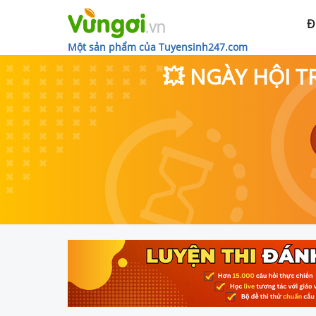
Đ
Một sản phẩm của Tuyensinh247.com
💥 NGÀY HỘI T