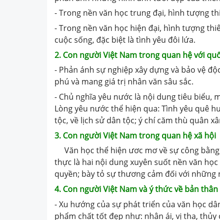
- Trong nền văn học trung đại, hình tượng th
- Trong nền văn học hiện đại, hình tượng th
cuộc sống, đặc biệt là tình yêu đôi lứa.
2. Con người Việt Nam trong quan hệ với quố
- Phản ánh sự nghiệp xây dựng và bảo vệ độ
phú và mang giá trị nhân văn sâu sắc.
- Chủ nghĩa yêu nước là nội dung tiêu biểu, 
Lòng yêu nước thể hiện qua: Tình yêu quê hư
tộc, về lịch sử dân tộc; ý chí căm thù quân xâ
3. Con người Việt Nam trong quan hệ xã hội
Văn học thể hiện ươc mơ về sự công bằng, 
thực là hai nội dung xuyên suốt nền văn học
quyền; bày tỏ sự thương cảm đối với những ng
4. Con người Việt Nam và ý thức về bản thân
- Xu hướng của sự phát triển của văn học dâ
phẩm chất tốt đẹp như: nhân ái, vị tha, thủy 