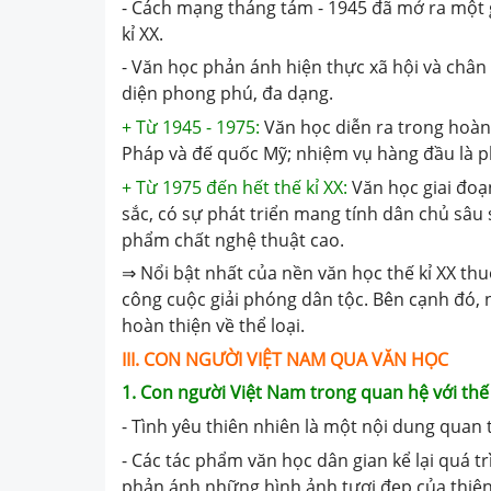
- Cách mạng tháng tám - 1945 đã mở ra một g
kỉ XX.
- Văn học phản ánh hiện thực xã hội và châ
diện phong phú, đa dạng.
+ Từ 1945 - 1975:
Văn học diễn ra trong hoàn
Pháp và đế quốc Mỹ; nhiệm vụ hàng đầu là phụ
+ Từ 1975 đến hết thế kỉ XX:
Văn học giai đoạ
sắc, có sự phát triển mang tính dân chủ sâu
phẩm chất nghệ thuật cao.
⇒ Nổi bật nhất của nền văn học thế kỉ XX thu
công cuộc giải phóng dân tộc. Bên cạnh đó,
hoàn thiện về thể loại.
III. CON NGƯỜI VIỆT NAM QUA VĂN HỌC
1. Con người Việt Nam trong quan hệ với thế 
- Tình yêu thiên nhiên là một nội dung quan
- Các tác phẩm văn học dân gian kể lại quá tr
phản ánh những hình ảnh tươi đẹp của thiên