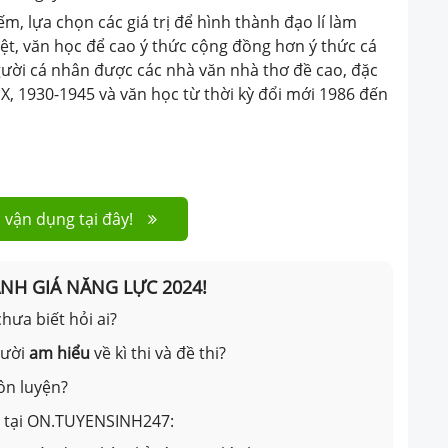
ếm, lựa chọn các giá trị để hình thành đạo lí làm
ệt, văn học để cao ý thức cộng đồng hơn ý thức cá
ười cá nhân được các nhà văn nhà thơ đề cao, đặc
 XIX, 1930-1945 và văn học từ thời kỳ đổi mới 1986 đến
 vận dụng tại đây!
ÁNH GIÁ NĂNG LỰC 2024!
hưa biết hỏi ai?
gười
am hiểu
về kì thi và đề thi?
ôn luyện?
ản tại ON.TUYENSINH247: