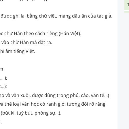
 được ghi lại bằng chữ viết, mang dấu ấn của tác giả.
ọc chữ Hán theo cách riêng (Hán Việt).
a vào chữ Hán mà đặt ra.
hi âm tiếng Việt.
óm
..);
..);
ơ và văn xuôi, được dùng trong phú, cáo, văn tế...)
và thể loại văn học có ranh giới tương đối rõ ràng.
(bút kí, tuỳ bút, phóng sự...).
.