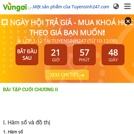
Một sản phẩm của Tuyensinh247.com
💥 NGÀY HỘI TRẢ GIÁ - MUA KHOÁ HỌC
THEO GIÁ BẠN MUỐN❗
🎯 LỚP 1-12 TẠI TUYENSINH247 (TỪ 10-12/08)
21
57
47
BẮT ĐẦU
SAU
GIỜ
PHÚT
GIÂY
XEM CHI TIẾT
BÀI TẬP CUỐI CHƯƠNG II
I. Hàm số và đồ thị
1. Hàm số