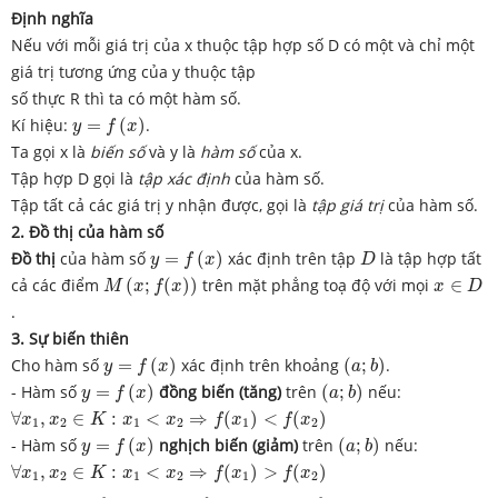
Định nghĩa
Nếu với mỗi giá trị của x thuộc tập hợp số D có một và chỉ một
giá trị tương ứng của y thuộc tập
số thực R thì ta có một hàm số.
y
=
f
(
x
)
Kí hiệu:
=
(
)
.
y
f
x
Ta gọi x là
biến số
và y là
hàm số
của x.
Tập hợp D gọi là
tập xác định
của hàm số.
Tập tất cả các giá trị y nhận được, gọi là
tập giá trị
của hàm số.
2. Đồ thị của hàm số
y
=
f
(
x
)
D
Đồ thị
của hàm số
=
(
)
xác định trên tập
là tập hợp tất
y
f
x
D
M
(
x
;
f
(
x
)
)
x
∈
D
cả các điểm
(
;
(
)
)
trên mặt phẳng toạ độ với mọi
∈
M
x
f
x
x
D
.
3.
Sự biến thiên
y
=
f
(
x
)
(
a
;
b
)
Cho hàm số
=
(
)
xác định trên khoảng
(
;
)
.
y
f
x
a
b
y
=
f
(
x
)
(
a
;
b
)
- Hàm số
=
(
)
đồng biến (tăng)
trên
(
;
)
nếu:
y
f
x
a
b
∀
x
1
,
x
2
∈
K
:
x
1
<
x
2
⇒
f
(
x
1
)
<
f
(
x
2
)
∀
,
∈
:
<
⇒
(
)
<
(
)
x
x
K
x
x
f
x
f
x
1
2
1
2
1
2
y
=
f
(
x
)
(
a
;
b
)
- Hàm số
=
(
)
nghịch biến (giảm)
trên
(
;
)
nếu:
y
f
x
a
b
∀
x
1
,
x
2
∈
K
:
x
1
<
x
2
⇒
f
(
x
1
)
>
f
(
x
2
)
∀
,
∈
:
<
⇒
(
)
>
(
)
x
x
K
x
x
f
x
f
x
1
2
1
2
1
2