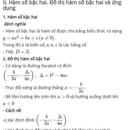
II. Hàm số bậc hai. Đồ thị hàm số bậc hai và ứng
dụng
1.
Hàm số bậc hai
Định nghĩa
- Hàm số bậc hai là hàm số được cho bằng biểu thức có dạng
y
=
a
x
2
+
b
x
+
c
(
a
≠
0
)
2
=
+
+
(
≠
0
)
.
y
a
x
b
x
c
a
x
Trong đó
là biến số, a, b, c là các hằng số.
x
D
=
R
R
- TXĐ:
=
.
D
2. Đồ thị hàm số bậc hai
- Có dáng là đường Parabol có đỉnh
(
−
b
2
a
;
−
Δ
4
a
)
,
Δ
=
b
2
−
4
a
c
Δ
(
)
b
2
−
;
−
,
Δ
=
−
4
.
b
a
c
2
4
a
a
x
=
−
b
2
a
b
- Trục đối xứng là đường thẳng
=
−
.
x
2
a
a
>
0
- Bề lõm hướng lên trên khi
>
0
và hướng xuống dưới khi
a
a
<
0
<
0
a
- Cách vẽ:
(
−
b
2
a
;
−
Δ
4
a
)
Δ
(
)
b
+) Xác định đỉnh
−
;
−
.
2
4
a
a