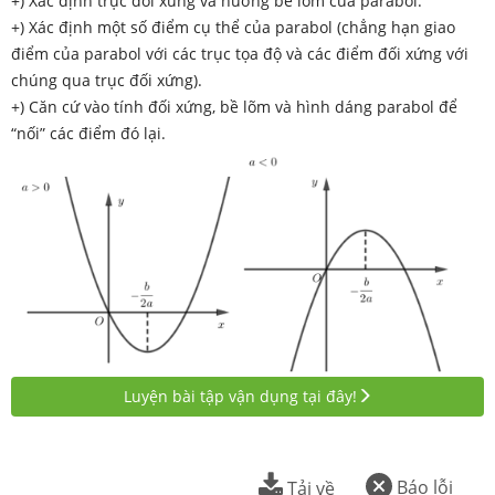
+) Xác định trục đối xứng và hướng bề lõm của parabol.
+) Xác định một số điểm cụ thể của parabol (chẳng hạn giao
điểm của parabol với các trục tọa độ và các điểm đối xứng với
chúng qua trục đối xứng).
+) Căn cứ vào tính đối xứng, bề lõm và hình dáng parabol để
“nối” các điểm đó lại.
Luyện bài tập vận dụng tại đây!
Báo lỗi
Tải về