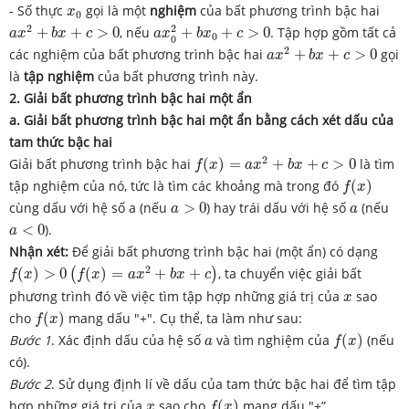
x
0
- Số thực
gọi là một
nghiệm
của bất phương trình bậc hai
x
0
a
x
0
2
+
b
x
0
+
c
>
0
a
x
2
+
b
x
+
c
>
0
2
2
+
+
>
0
, nếu
+
+
>
0
. Tập hợp gồm tất cả
a
x
b
x
c
a
x
b
x
c
0
0
a
x
2
+
b
x
+
c
>
0
2
các nghiệm của bất phương trình bậc hai
+
+
>
0
gọi
a
x
b
x
c
là
tập nghiệm
của bất phương trình này.
2. Giải bất phương trình bậc hai một ẩn
a. Giải bất phương trình bậc hai một ẩn bằng cách xét dấu của
tam thức bậc hai
f
(
x
)
=
a
x
2
+
b
x
+
c
>
0
2
Giải bất phương trình bậc hai
(
)
=
+
+
>
0
là tìm
f
x
a
x
b
x
c
f
(
x
)
tập nghiệm của nó, tức là tìm các khoảng mà trong đó
(
)
f
x
a
>
0
a
cùng dấu với hệ số a (nếu
>
0
) hay trái dấu với hệ số
(nếu
a
a
a
<
0
<
0
).
a
Nhận xét:
Để giải bất phương trình bậc hai (một ẩn) có dạng
f
(
x
)
>
0
(
f
(
x
)
=
a
x
2
+
b
x
+
c
)
2
(
)
>
0
(
)
=
+
+
, ta chuyển việc giải bất
(
)
f
x
f
x
a
x
b
x
c
x
phương trình đó về việc tìm tập hợp những giá trị của
sao
x
f
(
x
)
cho
(
)
mang dấu "+". Cụ thể, ta làm như sau:
f
x
f
(
x
)
a
Bước 1
. Xác định dấu của hệ số
và tìm nghiệm của
(
)
(nếu
a
f
x
có).
Bước 2
. Sử dụng định lí về dấu của tam thức bậc hai để tìm tập
f
(
x
)
x
hợp những giá trị của
sao cho
(
)
mang dấu "+”.
x
f
x