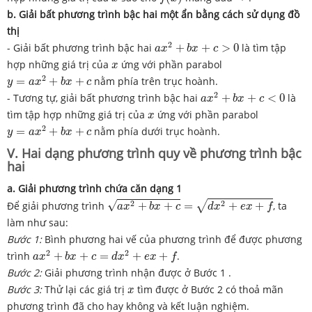
b. Giải bất phương trình bậc hai một ẩn bằng cách sử dụng đồ
thị
a
x
2
+
b
x
+
c
>
0
2
- Giải bất phương trình bậc hai
+
+
>
0
là tìm tập
a
x
b
x
c
x
hợp những giá trị của
ứng với phần parabol
x
y
=
a
x
2
+
b
x
+
c
2
=
+
+
nằm phía trên trục hoành.
y
a
x
b
x
c
a
x
2
+
b
x
+
c
<
0
2
- Tương tự, giải bất phương trình bậc hai
+
+
<
0
là
a
x
b
x
c
x
tìm tập hợp những giá trị của
ứng với phần parabol
x
y
=
a
x
2
+
b
x
+
c
2
=
+
+
nằm phía dưới trục hoành.
y
a
x
b
x
c
V. Hai dạng phương trình quy về phương trình bậc
hai
a. Giải phương trình chứa căn dạng 1
a
x
2
+
b
x
+
c
=
d
x
2
+
e
x
+
f
√
2
2
Để giải phương trình
+
+
=
+
+
, ta
√
a
x
b
x
c
d
x
e
x
f
làm như sau:
Bước 1:
Bình phương hai vế của phương trình để được phương
a
x
2
+
b
x
+
c
=
d
x
2
+
e
x
+
f
2
2
trình
+
+
=
+
+
.
a
x
b
x
c
d
x
e
x
f
Bước 2:
Giải phương trình nhận được ở Bước 1 .
x
Bước 3:
Thử lại các giá trị
tìm được ở Bước 2 có thoả mãn
x
phương trình đã cho hay không và kết luận nghiệm.