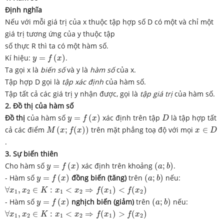
Định nghĩa
Nếu với mỗi giá trị của x thuộc tập hợp số D có một và chỉ một
giá trị tương ứng của y thuộc tập
số thực R thì ta có một hàm số.
y
=
f
(
x
)
Kí hiệu:
=
(
)
.
y
f
x
Ta gọi x là
biến số
và y là
hàm số
của x.
Tập hợp D gọi là
tập xác định
của hàm số.
Tập tất cả các giá trị y nhận được, gọi là
tập giá trị
của hàm số.
2. Đồ thị của hàm số
y
=
f
(
x
)
D
Đồ thị
của hàm số
=
(
)
xác định trên tập
là tập hợp tất
y
f
x
D
M
(
x
;
f
(
x
)
)
x
∈
D
cả các điểm
(
;
(
)
)
trên mặt phẳng toạ độ với mọi
∈
M
x
f
x
x
D
.
3.
Sự biến thiên
y
=
f
(
x
)
(
a
;
b
)
Cho hàm số
=
(
)
xác định trên khoảng
(
;
)
.
y
f
x
a
b
y
=
f
(
x
)
(
a
;
b
)
- Hàm số
=
(
)
đồng biến (tăng)
trên
(
;
)
nếu:
y
f
x
a
b
∀
x
1
,
x
2
∈
K
:
x
1
<
x
2
⇒
f
(
x
1
)
<
f
(
x
2
)
∀
,
∈
:
<
⇒
(
)
<
(
)
x
x
K
x
x
f
x
f
x
1
2
1
2
1
2
y
=
f
(
x
)
(
a
;
b
)
- Hàm số
=
(
)
nghịch biến (giảm)
trên
(
;
)
nếu:
y
f
x
a
b
∀
x
1
,
x
2
∈
K
:
x
1
<
x
2
⇒
f
(
x
1
)
>
f
(
x
2
)
∀
,
∈
:
<
⇒
(
)
>
(
)
x
x
K
x
x
f
x
f
x
1
2
1
2
1
2