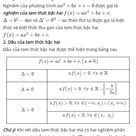
a
x
2
+
b
x
+
c
=
0
2
Nghiệm của phương trình
+
+
=
0
được gọi là
a
x
b
x
c
f
(
x
)
=
a
x
2
+
b
x
+
c
2
nghiệm của tam thức bậc hai
(
)
=
+
+
;
f
x
a
x
b
x
c
Δ
=
b
2
−
4
a
c
Δ
′
=
b
′
2
−
a
c
2
′
′
2
Δ
=
−
4
và
Δ
=
−
theo thứ tự được gọi là biệt
b
a
c
b
a
c
thức và biệt thức thu gọn của tam thức bậc hai
f
(
x
)
=
a
x
2
+
b
x
+
c
2
(
)
=
+
+
.
f
x
a
x
b
x
c
2.
Dấu của tam thức bậc hai
Dấu của tam thức bậc hai được thể hiện trong bảng sau
Chú ý:
Khi xét dấu tam thức bậc hai mà có hai nghiệm phân