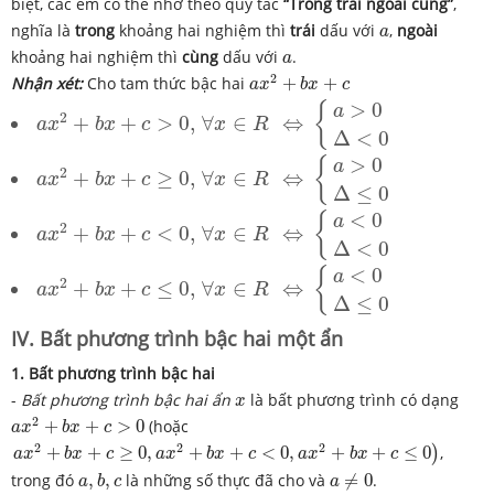
biệt, các em có thể nhớ theo quy tắc
“Trong trái ngoài cùng”
,
a
nghĩa là
trong
khoảng hai nghiệm thì
trái
dấu với
,
ngoài
a
a
khoảng hai nghiệm thì
cùng
dấu với
.
a
a
x
2
+
b
x
+
c
2
Nhận xét:
Cho tam thức bậc hai
+
+
a
x
b
x
c
a
x
2
+
b
x
+
c
>
0
,
∀
x
∈
R
⇔
{
a
>
0
Δ
<
0
>
0
{
a
2
+
+
>
0
,
∀
∈
⇔
a
x
b
x
c
x
R
Δ
<
0
a
x
2
+
b
x
+
c
≥
0
,
∀
x
∈
R
⇔
{
a
>
0
Δ
≤
0
>
0
{
a
2
+
+
≥
0
,
∀
∈
⇔
a
x
b
x
c
x
R
Δ
≤
0
a
x
2
+
b
x
+
c
<
0
,
∀
x
∈
R
⇔
{
a
<
0
Δ
<
0
<
0
{
a
2
+
+
<
0
,
∀
∈
⇔
a
x
b
x
c
x
R
Δ
<
0
a
x
2
+
b
x
+
c
≤
0
,
∀
x
∈
R
⇔
{
a
<
0
Δ
≤
0
<
0
{
a
2
+
+
≤
0
,
∀
∈
⇔
a
x
b
x
c
x
R
Δ
≤
0
IV. Bất phương trình bậc hai một ẩn
1. Bất phương trình bậc hai
x
-
Bất phương trình bậc hai ẩn
là bất phương trình có dạng
x
a
x
2
+
b
x
+
c
>
0
2
+
+
>
0
(hoặc
a
x
b
x
c
a
x
2
+
b
x
+
c
≥
0
,
a
x
2
+
b
x
+
c
<
0
,
a
x
2
+
b
x
+
c
≤
0
)
2
2
2
+
+
≥
0
,
+
+
<
0
,
+
+
≤
0
,
)
a
x
b
x
c
a
x
b
x
c
a
x
b
x
c
a
≠
0
a
,
b
,
c
trong đó
,
,
là những số thực đã cho và
≠
0
.
a
b
c
a