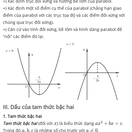
+) Xác định trục đối xứng và hướng bề lõm của parabol.
+) Xác định một số điểm cụ thể của parabol (chẳng hạn giao
điểm của parabol với các trục tọa độ và các điểm đối xứng với
chúng qua trục đối xứng).
+) Căn cứ vào tính đối xứng, bề lõm và hình dáng parabol để
“nối” các điểm đó lại.
III. Dấu của tam thức bậc hai
1.
Tam thức bậc hai
a
x
2
+
b
x
+
c
x
2
Tam thức bậc hai
(đối với
) là biểu thức dạng
+
+
.
x
a
x
b
x
c
a
≠
0
a
,
b
,
c
Trong đó
,
,
là những số cho trước với
≠
0
.
a
b
c
a