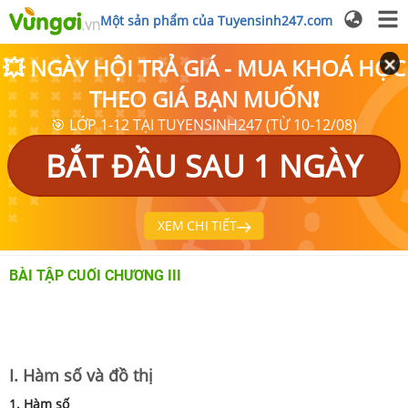
Một sản phẩm của Tuyensinh247.com
💥 NGÀY HỘI TRẢ GIÁ - MUA KHOÁ HỌC
THEO GIÁ BẠN MUỐN❗
🎯 LỚP 1-12 TẠI TUYENSINH247 (TỪ 10-12/08)
BẮT ĐẦU SAU 1 NGÀY
XEM CHI TIẾT
BÀI TẬP CUỐI CHƯƠNG III
I. Hàm số và đồ thị
1. Hàm số