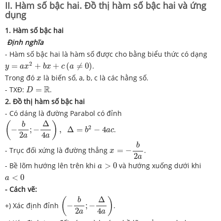
II. Hàm số bậc hai. Đồ thị hàm số bậc hai và ứng
dụng
1.
Hàm số bậc hai
Định nghĩa
- Hàm số bậc hai là hàm số được cho bằng biểu thức có dạng
y
=
a
x
2
+
b
x
+
c
(
a
≠
0
)
2
=
+
+
(
≠
0
)
.
y
a
x
b
x
c
a
x
Trong đó
là biến số, a, b, c là các hằng số.
x
D
=
R
R
- TXĐ:
=
.
D
2. Đồ thị hàm số bậc hai
- Có dáng là đường Parabol có đỉnh
(
−
b
2
a
;
−
Δ
4
a
)
,
Δ
=
b
2
−
4
a
c
Δ
(
)
b
2
−
;
−
,
Δ
=
−
4
.
b
a
c
2
4
a
a
x
=
−
b
2
a
b
- Trục đối xứng là đường thẳng
=
−
.
x
2
a
a
>
0
- Bề lõm hướng lên trên khi
>
0
và hướng xuống dưới khi
a
a
<
0
<
0
a
- Cách vẽ:
(
−
b
2
a
;
−
Δ
4
a
)
Δ
(
)
b
+) Xác định đỉnh
−
;
−
.
2
4
a
a