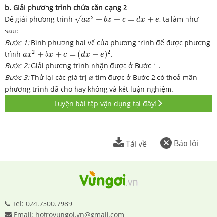
b. Giải phương trình chứa căn dạng 2
a
x
2
+
b
x
+
c
=
d
x
+
e
√
2
Để giải phương trình
+
+
=
+
, ta làm như
a
x
b
x
c
d
x
e
sau:
Bước 1:
Bình phương hai vế của phương trình để được phương
a
x
2
+
b
x
+
c
=
(
d
x
+
e
)
2
2
2
trình
+
+
=
(
+
)
.
a
x
b
x
c
d
x
e
Bước 2:
Giải phương trình nhận được ở Bước 1 .
x
Bước 3:
Thử lại các giá trị
tìm được ở Bước 2 có thoả mãn
x
phương trình đã cho hay không và kết luận nghiệm.
Luyện bài tập vận dụng tại đây!
Báo lỗi
Tải về
Tel: 024.7300.7989
Email: hotrovungoi.vn@gmail.com