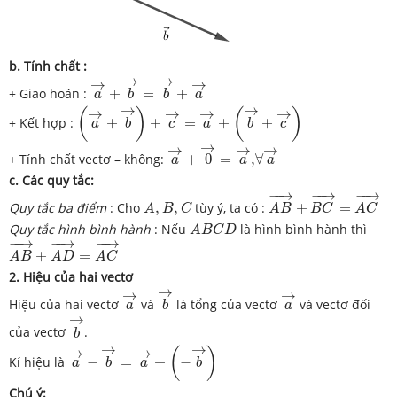
b. Tính chất :
a
→
+
b
→
=
b
→
+
a
→
→
→
→
→
+ Giao hoán :
+
=
+
a
b
b
a
(
a
→
+
b
→
)
+
c
→
=
a
→
+
(
b
→
+
c
→
)
→
→
→
→
→
→
(
)
(
)
+ Kết hợp :
+
+
=
+
+
a
b
c
a
b
c
a
→
+
0
→
=
a
→
,
∀
a
→
→
→
→
→
+ Tính chất vectơ – không:
+
0
=
,
∀
a
a
a
c. Các quy tắc:
A
B
→
+
B
C
→
=
A
C
→
−
−
→
−
−
→
−
−
→
A
,
B
,
C
Quy tắc ba điểm
: Cho
,
,
tùy ý, ta có :
+
=
A
B
C
A
B
B
C
A
C
A
B
C
D
Quy tắc hình bình hành
: Nếu
là hình bình hành thì
A
B
C
D
A
B
→
+
A
D
→
=
A
C
→
−
−
→
−
−
→
−
−
→
+
=
A
B
A
D
A
C
2.
Hiệu của hai vectơ
b
→
a
→
a
→
→
→
→
Hiệu của hai vectơ
và
là tổng của vectơ
và vectơ đối
a
b
a
b
→
→
của vectơ
.
b
a
→
−
b
→
=
a
→
+
(
−
b
→
)
→
→
→
→
(
)
Kí hiệu là
−
=
+
−
a
b
a
b
Chú ý: