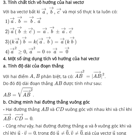
3. Tính chất tích vô hướng của hai vectơ
a
→
,
b
→
,
c
→
→
→
→
Với ba vectơ bất kì
,
,
và mọi số thực k ta luôn có:
a
b
c
1
)
a
→
.
b
→
=
b
→
.
a
→
2
)
a
→
(
b
→
±
c
→
)
=
a
→
.
b
→
±
a
→
.
c
→
3
)
(
k
a
→
→
→
→
1
)
.
=
.
a
b
b
a
→
→
→
→
→
→
→
2
)
(
±
)
=
.
±
.
a
b
c
a
b
a
c
→
→
→
→
→
→
3
)
(
)
=
(
.
)
=
(
)
k
a
b
k
a
b
a
k
b
→
→
→
→
2
2
4
)
≥
0
,
=
0
⇔
=
0
a
a
a
4. Một số ứng dụng tích vô hướng của hai vectơ
a. Tính độ dài của đoạn thẳng
A
B
→
2
=
|
A
B
→
|
2
2
−
−
→
−
−
→
A
,
B
2
Với hai điểm
,
phân biệt, ta có:
=
|
|
.
A
B
A
B
A
B
A
B
Do đó độ dài đoạn thẳng
được tính như sau:
A
B
A
B
=
A
B
→
2
√
2
−
−
→
=
.
A
B
A
B
b. Chứng minh hai đường thẳng vuông góc
A
B
C
D
-
Hai đường thẳng
và
vuông góc với nhau khi và chỉ khi
A
B
C
D
A
B
→
⋅
C
D
→
=
0
−
−
→
−
−
→
⋅
=
0
.
A
B
C
D
b
a
- Cũng như vậy, hai đường đường thẳng
và
vuông góc khi và
a
b
u
→
≠
0
→
,
v
→
≠
0
→
u
→
⋅
v
→
=
0
u
→
chỉ khi
⋅
=
0
, trong đó
≠
0
,
≠
0
, giá của vectơ
song
u
v
u
v
u