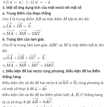
v
)
1
=
;
(
−
1
)
=
−
a
a
a
a
3. Một số ứng dụng tích của một vectơ với một số
a. Trung điểm của đoạn thẳng
I
A
B
M
Cho
là trung điểm
và một điểm
bất kì, khi đó:
I
A
B
M
I
A
→
+
I
B
→
=
0
→
−
→
−
→
→
+)
+
=
0
.
I
A
I
B
M
A
→
+
M
B
→
=
2
M
I
→
−
−
→
−
−
→
−
−
→
+)
+
=
2
.
M
A
M
B
M
I
b. Trọng tâm của tam giác
G
A
B
C
M
Cho
là trọng tâm tam giác
và
là một điểm bất kì, khi
G
A
B
C
M
đó:
G
A
→
+
G
B
→
+
G
C
→
=
0
→
−
−
→
−
−
→
−
−
→
→
+)
+
+
=
0
.
G
A
G
B
G
C
M
A
→
+
M
B
→
+
M
C
→
=
3
M
G
→
−
−
→
−
−
→
−
−
→
−
−
→
+)
+
+
=
3
.
M
A
M
B
M
C
M
G
c. Điều kiện để hai vectơ cùng phương. Điều kiện để ba điểm
thẳng hàng
b
→
(
b
→
≠
0
→
)
a
→
Điều kiện cần và đủ để hai vectơ
và
(
≠
0
)
cùng phương là
a
b
b
a
→
=
k
b
→
k
có một số thực
để
=
.
k
a
k
b
A
,
B
,
C
Điều kiện cần và đủ để ba điểm phân biệt
,
,
thẳng hàng
A
B
C
A
B
→
=
k
A
C
→
.
−
−
→
−
−
→
k
là có số thực
để
=
.
k
A
B
k
A
C
b
→
a
→