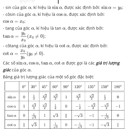
sin
α
sin
α
=
y
0
α
- sin của góc
, kí hiệu là
sin
, được xác định bởi:
sin
=
;
α
α
α
y
0
α
cos
α
- côsin của góc
, kí hiệu là
cos
, được xác định bởi:
α
α
cos
α
=
x
0
cos
=
;
α
x
0
α
α
- tang của góc
, kí hiệu là tan
, được xác định bởi:
α
α
tan
α
=
y
0
x
0
(
x
0
≠
0
)
y
0
tan
=
(
≠
0
)
;
α
x
0
x
0
cot
α
α
- côtang của góc
, kí hiệu là
cot
, được xác định bởi:
α
α
cot
α
=
x
0
y
0
(
y
0
≠
0
)
x
0
cot
=
(
≠
0
)
.
α
y
0
y
0
sin
α
,
cos
α
,
tan
α
,
cot
α
Các số
sin
,
cos
,
tan
,
cot
được gọi là các
giá trị lượng
α
α
α
α
α
giác
của góc
.
α
Bảng giá trị lượng giác của một số góc đặc biệt: