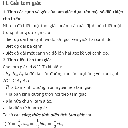
III. Giải tam giác
1. Tính các cạnh và góc của tam giác dựa trên một số điều kiện
cho trước
Như ta đã biết, một tam giác hoàn toàn xác định nếu biết một
trong những dữ kiện sau:
- Biết độ dài hai cạnh và độ lớn góc xen giữa hai cạnh đó;
- Biết độ dài ba cạnh;
- Biết độ dài một cạnh và độ lớn hai góc kề với cạnh đó.
2. Tính diện tích tam giác
A
B
C
Cho tam giác
. Ta kí hiệu:
A
B
C
h
a
,
h
b
,
h
c
-
,
,
là độ dài các đường cao lần lượt ứng với các cạnh
h
h
h
a
c
b
B
C
,
C
A
,
A
B
,
,
.
B
C
C
A
A
B
R
-
là bán kính đường tròn ngoại tiếp tam giác.
R
r
-
là bán kính đường tròn nội tiếp tam giác.
r
p
-
là nửa chu vi tam giác.
p
- S là diện tích tam giác.
Ta có các
công thức tính diện tích tam giác
sau:
S
=
1
2
a
h
a
=
1
2
b
h
b
=
1
2
c
h
c
1
1
1
1)
=
=
=
;
S
a
h
b
h
c
h
a
c
b
2
2
2