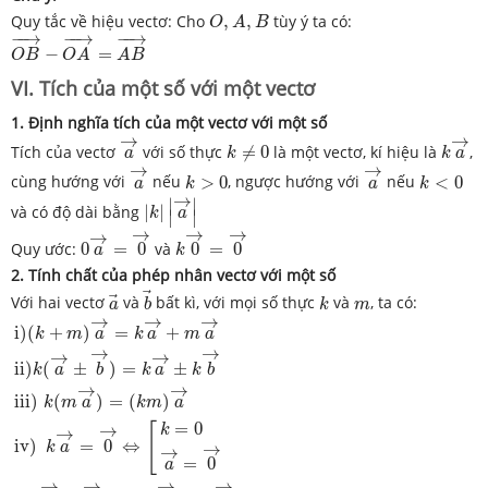
O
,
A
,
B
Quy tắc về hiệu vectơ: Cho
,
,
tùy ý ta có:
O
A
B
O
B
→
−
O
A
→
=
A
B
→
−
−
→
−
−
→
−
−
→
−
=
O
B
O
A
A
B
VI. Tích của một số với một vectơ
1. Định nghĩa tích của một vectơ với một số
a
→
k
a
→
→
→
k
≠
0
Tích của vectơ
với số thực
≠
0
là một vectơ, kí hiệu là
,
a
k
k
a
a
→
a
→
→
→
k
>
0
k
<
0
cùng hướng với
nếu
>
0
, ngược hướng với
nếu
<
0
a
k
a
k
|
k
|
|
a
→
|
→
∣
∣
và có độ dài bằng
|
|
k
a
∣
∣
0
a
→
=
0
→
k
0
→
=
0
→
→
→
→
→
Quy ước:
0
=
0
và
0
=
0
a
k
2. Tính chất của phép nhân vectơ với một số
b
→
a
→
k
m
Với hai vectơ
và
bất kì, với mọi số thực
và
, ta có:
a
b
k
m
i
)
(
k
+
m
)
a
→
=
k
a
→
+
m
a
→
i
i
)
k
(
a
→
±
b
→
)
=
k
a
→
±
k
b
→
i
i
i
)
k
(
m
a
→
→
→
→
i
)
(
+
)
=
+
k
m
a
k
a
m
a
→
→
→
→
i
i
)
(
±
)
=
±
k
a
b
k
a
k
b
→
→
i
i
i
)
(
)
=
(
)
k
m
a
k
m
a
=
0
[
→
k
→
i
v
)
=
0
⇔
k
a
→
→
=
0
a
→
→
→
→