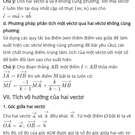
Chú ý:
Cho hai vectơ
và
không cùng phương. Với mọi vectơ
a
b
c
→
(
m
;
n
)
luôn tồn tại duy nhất cặp số thực
(
;
)
sao cho
c
m
n
c
→
=
m
a
→
+
n
b
→
=
+
.
c
m
a
n
b
d. Phương pháp phân tích một véctơ qua hai véctơ không cùng
phương
:
Sử dụng các quy tắc ba điểm (xen thêm điểm vào giữa để làm
xuất hiện các véctơ không cùng phương đề bài yêu cầu), các
tính chất trung điểm, trọng tâm, tích của một véctơ với một số
để biến đổi làm sao cho xuất hiện.
A
B
I
∈
A
B
Chú ý:
Cho đoạn thẳng
, một điểm
∈
thỏa mãn
A
B
I
A
B
I
A
→
=
k
I
B
→
−
→
−
→
M
=
thì với điểm
bất kì ta luôn có:
I
A
k
I
B
M
M
I
→
=
−
1
k
−
1
M
A
→
+
k
k
−
1
M
B
→
−
−
→
−
−
→
−
−
→
−
1
k
=
+
M
I
M
A
M
B
−
1
−
1
k
k
VII. Tích vô hướng của hai vectơ
1. Góc giữa hai vectơ
b
→
0
→
a
→
→
→
→
O
Cho hai vectơ
và
đều khác
0
. Từ một điểm
bất kì ta vẽ
a
b
O
O
A
→
=
a
→
;
O
B
→
=
b
→
→
−
−
→
−
−
→
→
=
;
=
O
A
a
O
B
b
Khi đó, số đo của góc AOB được gọi là số đo góc giữa hai véc tơ