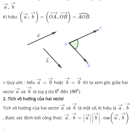
a
→
,
b
→
→
→
,
a
b
(
a
→
;
b
→
)
=
(
O
A
→
,
O
B
→
)
=
A
O
B
^
ˆ
→
−
−
→
−
−
→
→
(
)
(
)
Kí hiệu:
;
=
,
=
.
a
b
O
A
O
B
A
O
B
b
→
=
0
→
a
→
=
0
→
→
→
→
→
+ Quy ước : Nếu
=
0
hoặc
=
0
thì ta xem góc giữa hai
a
b
b
→
a
→
→
0
0
180
0
→
0
0
vectơ
và
là tùy ý (từ
0
đến
180
).
a
b
2. Tích vô hướng của hai vectơ
b
→
a
→
.
b
a
→
→
→
→
→
Tích vô hướng của hai vectơ
và
là một số, kí hiệu là
.
a
b
a
b
a
→
.
b
→
=
|
a
→
|
|
b
→
|
.
cos
(
a
→
,
→
→
→
→
→
→
∣
∣
(
)
∣
∣
∣
∣
, được xác định bởi công thức:
.
=
.
cos
,
a
b
a
b
a
b
∣
∣
∣
∣
.