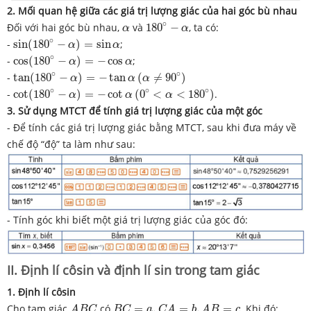
2. Mối quan hệ giữa các giá trị lượng giác của hai góc bù nhau
180
∘
−
α
α
∘
Đối với hai góc bù nhau,
và
180
−
, ta có:
α
α
sin
(
180
∘
−
α
)
=
sin
α
∘
-
sin
(
180
−
)
=
sin
;
α
α
cos
(
180
∘
−
α
)
=
−
cos
α
∘
-
cos
(
180
−
)
=
−
cos
;
α
α
tan
(
180
∘
−
α
)
=
−
tan
α
(
α
≠
90
∘
)
∘
∘
-
tan
(
180
−
)
=
−
tan
(
≠
90
)
α
α
α
cot
(
180
∘
−
α
)
=
−
cot
α
(
0
∘
<
α
<
180
∘
)
∘
∘
∘
-
cot
(
180
−
)
=
−
cot
(
0
<
<
180
)
.
α
α
α
3. Sử dụng MTCT để tính giá trị lượng giác của một góc
- Để tính các giá trị lượng giác bằng MTCT, sau khi đưa máy về
chế độ “độ” ta làm như sau:
- Tính góc khi biết một giá trị lượng giác của góc đó:
II. Định lí côsin và định lí sin trong tam giác
1. Định lí côsin
A
B
C
B
C
=
a
,
C
A
=
b
,
A
B
=
c
Cho tam giác
có
=
,
=
,
=
. Khi đó:
A
B
C
B
C
a
C
A
b
A
B
c