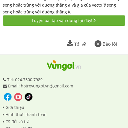
v
→
a
song hoặc trùng với đường thẳng
và giá của vectơ
song
a
v
b
song hoặc trùng với đường thẳng
.
b
Luyện bài tập vận dụng tại đây!
Báo lỗi
Tải về
Tel: 024.7300.7989
Email: hotrovungoi.vn@gmail.com
Giới thiệu
Hình thức thanh toán
CS đổi và trả