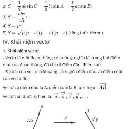
S
=
1
2
a
b
sin
C
=
1
2
b
c
sin
A
=
1
2
a
c
sin
B
1
1
1
2)
=
sin
=
sin
=
sin
;
S
a
b
C
b
c
A
a
c
B
2
2
2
S
=
a
b
c
4
R
a
b
c
3)
=
;
S
4
R
S
=
p
r
4)
=
;
S
p
r
S
=
p
(
p
−
a
)
(
p
−
b
)
(
p
−
c
)
5)
=
(
−
)
(
−
)
(
−
)
(công thức Heron).
√
S
p
p
a
p
b
p
c
IV. Khái niệm vectơ
1. Khái niệm vectơ
- Vectơ là một đoạn thẳng có hướng, nghĩa là, trong hai điểm
mút của đoạn thẳng, đã chỉ rõ điểm đầu, điểm cuối.
- Độ dài của vectơ là khoảng cách giữa điểm đầu và điểm cuối
của vectơ đó.
A
B
→
−
−
→
Vectơ có điểm đầu là A, điểm cuối là B ta kí hiệu :
A
B
a
→
,
b
→
,
x
→
,
y
→
,
.
.
.
→
→
→
→
Vectơ còn được kí hiệu là:
,
,
,
,
.
.
.
a
b
x
y