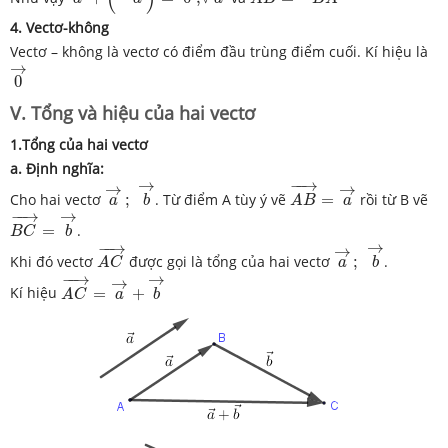
4. Vectơ-không
Vectơ – không là vectơ có điểm đầu trùng điểm cuối. Kí hiệu là
0
→
→
0
V. Tổng và hiệu của hai vectơ
1.Tổng của hai vectơ
a. Định nghĩa:
a
→
;
b
→
A
B
→
=
a
→
→
−
−
→
→
→
Cho hai vectơ
;
. Từ điểm A tùy ý vẽ
=
rồi từ B vẽ
a
b
A
B
a
B
C
→
=
b
→
→
−
−
→
=
.
B
C
b
a
→
;
b
→
A
C
→
→
−
−
→
→
Khi đó vectơ
được gọi là tổng của hai vectơ
;
.
A
C
a
b
A
C
→
=
a
→
+
b
→
→
−
−
→
→
Kí hiệu
=
+
A
C
a
b