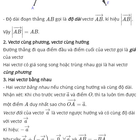
|
A
B
→
|
A
B
→
−
−
→
−
−
→
∣
∣
A
B
∣
∣
- Độ dài đoạn thẳng
gọi là
độ dài
vectơ
, kí hiệu
.
A
B
A
B
A
B
∣
∣
|
A
B
→
|
=
A
B
−
−
→
∣
∣
∣
∣
Vậy
=
.
A
B
A
B
∣
∣
2. Vectơ cùng phương, vectơ cùng hướng
Đường thẳng đi qua điểm đầu và điểm cuối của vectơ gọi là
giá
của vectơ
Hai vectơ có giá song song hoặc trùng nhau gọi là hai vectơ
cùng phương
3. Hai vectơ bằng nhau
- Hai
vectơ bằng nhau
nếu chúng cùng hướng và cùng độ dài.
a
→
O
Nhận xét: Khi cho trước vectơ
và điểm
, thì ta luôn tìm được
a
O
O
A
→
=
a
→
−
−
→
A
một điểm
duy nhất sao cho
=
.
A
O
A
a
a
→
→
Vectơ đối
của vectơ
là vectơ ngược hướng và có cùng độ dài
a
a
→
→
với vectơ
a
−
a
→
→
Kí hiệu:
−
a
A
B
→
=
−
B
A
→
a
→
+
(
−
a
→
)
=
0
→
,
∀
a
→
−
−
→
−
−
→
→
→
→
→
(
)
Như vậy
+
−
=
0
,
∀
và
=
−
a
a
a
A
B
B
A