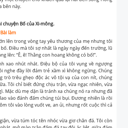
a bên này.
ại chuyện Bố của Xi-mông.
Bài làm
 lớn lên trong vòng tay yêu thương của mẹ nhưng tôi
bố. Điều mà tôi sợ nhất là ngày ngày đến trường, lũ
ng lên: “Ê, ê! Thằng con hoang không có bố!”.
h xao nhút nhát. Điệu bộ của tôi vụng về ngượng
 tôi nghe đầy lời đám trẻ xầm xì không ngừng. Chúng
 trò trêu ghẹo độc ác vô tội vạ của con nít, chúng
ữa. Tôi chỉ biết đứng chịu trận, vừa ngạc nhiên, vừa
ì. Mặc dù mẹ dặn là tránh xa chúng nó ra nhưng đã
, lao vào đánh đấm chúng túi bụi. Đương nhiên là rồi
ôm tôi vào lòng vuốt ve, an ủi, nhưng rốt cuộc thì cả
 giận, vừa túm tóc tên nhóc vừa giơ chân đá. Tôi còn
hát, mở màn trận đấm đá tay đôi ác liệt, giữa đám