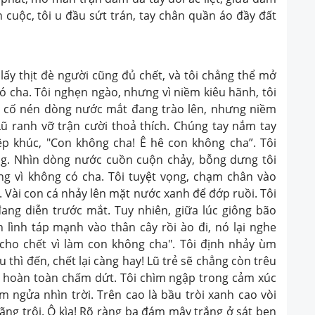
 cuộc, tôi u đầu sứt trán, tay chân quần áo đầy đất
ấy thịt đè người cũng đủ chết, và tôi chẳng thể mở
ó cha. Tôi nghẹn ngào, nhưng vì niềm kiêu hãnh, tôi
i cố nén dòng nước mắt đang trào lên, nhưng niềm
ũ ranh vỡ trận cười thoả thích. Chúng tay nắm tay
p khúc, "Con không cha! Ê hê con không cha”. Tôi
ng. Nhìn dòng nước cuồn cuộn chảy, bỗng dưng tôi
g vì không có cha. Tôi tuyệt vọng, chạm chân vào
. Vài con cá nhảy lên mặt nước xanh để đớp ruồi. Tôi
ang diễn trước mắt. Tuy nhiên, giữa lúc giông bão
h lình táp mạnh vào thân cây rồi ào đi, nó lại nghe
ho chết vì làm con không cha". Tôi định nhảy ùm
thì đến, chết lại càng hay! Lũ trẻ sẽ chẳng còn trêu
ẽ hoàn toàn chấm dứt. Tôi chìm ngập trong cảm xúc
m ngửa nhìn trời. Trên cao là bầu tròi xanh cao vòi
ng trôi. Ô kìa! Rõ ràng ba đám mây trắng ở sát ben