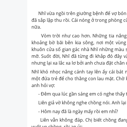
Nhĩ vừa ngồi trên giường bệnh để vợ bón cho
đã sắp lập thu rồi. Cái nóng ở trong phòng
nữa.
Vòm trời như cao hơn. Những tia nắng s
khoảng bờ bãi bên kia sông, nơi một vùng
khuôn cửa sổ gian gác nhà Nhĩ những màu sắ
mỡ. Suốt đời, Nhĩ đã từng đi khắp đó đây 
nhưng lại xa lắc xa lơ bởi anh chưa đặt chân
Nhĩ khó nhọc nâng cánh tay lên ẩy cái bát 
một đứa trẻ để cho thằng con lau mặt. Chờ 
anh hỏi vợ:
- Đêm qua lúc gần sáng em có nghe thấy t
Liên giả vờ không nghe chồng nói. Anh lại 
- Hôm nay đã là ngày mấy rồi em nhỉ?
Liên vẫn không đáp. Chị biết chồng đang 
vuốt ve chồng, rồi an ủi: