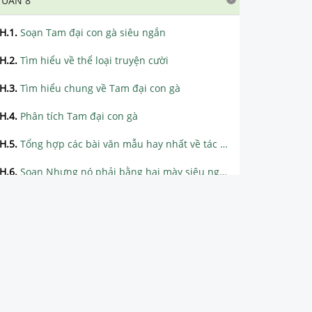
TUẦN 8
H.1
.
Soạn Tam đại con gà siêu ngắn
H.2
.
Tìm hiểu về thể loại truyện cười
H.3
.
Tìm hiểu chung về Tam đại con gà
H.4
.
Phân tích Tam đại con gà
H.5
.
Tổng hợp các bài văn mẫu hay nhất về tác phẩm Tam đại con gà
H.6
.
Soạn Nhưng nó phải bằng hai mày siêu ngắn
H.7
.
Tìm hiểu chung về Nhưng nó phải bằng hai mày
H.8
.
Phân tích Nhưng nó phải bằng hai mày
H.9
.
Tổng hợp các bài văn mẫu hay nhất về tác phẩm Nhưng nó phải bằng hai mày
H.10
.
Soạn Viết bài làm văn số 2 siêu ngắn
H.11
.
Bài viết chi tiết bài tập làm văn số 2