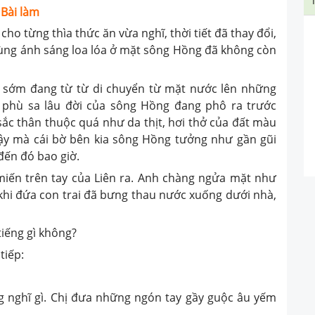
Bài làm
 từng thìa thức ăn vừa nghĩ, thời tiết đã thay đổi,
 cùng ánh sáng loa lóa ở mặt sông Hồng đã không còn
ớm đang từ từ di chuyển từ mặt nước lên những
 phù sa lâu đời của sông Hồng đang phô ra trước
c thân thuộc quá như da thịt, hơi thở của đất màu
vậy mà cái bờ bên kia sông Hồng tưởng như gần gũi
 đến đó bao giờ.
miến trên tay của Liên ra. Anh chàng ngửa mặt như
khi đứa con trai đã bưng thau nước xuống dưới nhà,
iếng gì không?
tiếp:
nghĩ gì. Chị đưa những ngón tay gầy guộc âu yếm