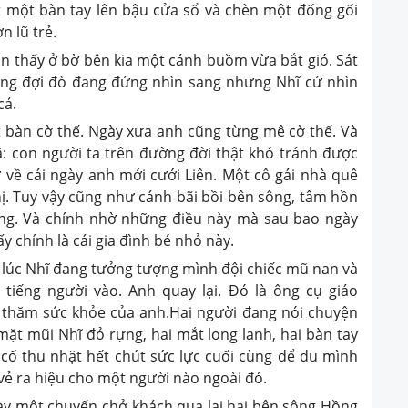
 một bàn tay lên bậu cửa sổ và chèn một đống gối
n lũ trẻ.
 thấy ở bờ bên kia một cánh buồm vừa bắt gió. Sát
ông đợi đò đang đứng nhìn sang nhưng Nhĩ cứ nhìn
cả.
 bàn cờ thế. Ngày xưa anh cũng từng mê cờ thế. Và
: con người ta trên đường đời thật khó tránh được
về cái ngày anh mới cưới Liên. Một cô gái nhà quê
ị. Tuy vậy cũng như cánh bãi bồi bên sông, tâm hồn
ựng. Và chính nhờ những điều này mà sau bao ngày
y chính là cái gia đình bé nhỏ này.
 lúc Nhĩ đang tưởng tượng mình đội chiếc mũ nan và
iếng người vào. Anh quay lại. Đó là ông cụ giáo
 thăm sức khỏe của anh.Hai người đang nói chuyện
t mũi Nhĩ đỏ rựng, hai mắt long lanh, hai bàn tay
cố thu nhặt hết chút sức lực cuối cùng để đu mình
 vẻ ra hiệu cho một người nào ngoài đó.
y một chuyến chở khách qua lại hai bên sông Hồng