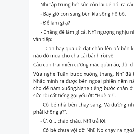
Nhĩ tập trung hết sức còn lại để nói ra cá
- Bây giờ con sang bên kia sông hộ bố.
- Để làm gì ạ?
- Chẳng để làm gì cả. Nhĩ ngượng nghịu nh
vẫn tiếp:
- Con hãy qua đò đặt chân lên bờ bên ki
nào đó mua cho cha cái bánh rồi về.
Cậu con trai miễn cưỡng mặc quần áo, đội ch
Vừa nghe Tuấn bước xuống thang, Nhĩ đã thu
Nhấc mình ra được bên ngoài phiến nệm nằ
cho để nằm xuống.Nghe tiếng bước chân ở bê
sức rồi cất tiếng gọi yếu ớt: “Huệ ơi!”.
Cô bé nhà bên chạy sang. Và dường như đ
phải không ạ?”.
- Ừ, ừ… chào cháu, Nhĩ trả lời.
Cô bé chưa vội đỡ Nhĩ. Nó chạy ra ngoài 