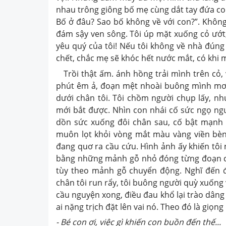
nhau trông giông bố mẹ cùng dắt tay đứa con 
Bố ở đâu? Sao bố không về với con?”. Không 
đám sậy ven sông. Tôi úp mặt xuống cỏ ướt, 
yêu quý của tôi! Nếu tôi không về nhà đúng 
chết, chắc mẹ sẽ khóc hết nước mắt, có khi m
Trồi thật ấm. ánh hồng trải mình trên cỏ,
phút êm ả, đoạn mệt nhoài buông mình mơ 
dưới chân tôi. Tôi chồm người chụp lấy, nh
mới bắt được. Nhìn con nhái cố sức ngọ nguậ
dồn sức xuống đôi chân sau, cố bật mạnh 
muôn lọt khỏi vòng mắt màu vàng viền bèn 
đang quơ ra cầu cứu. Hình ảnh ấy khiến tô
bằng những mảnh gỗ nhỏ đóng từng đoạn chồn
tùy theo mảnh gỗ chuyển động. Nghĩ đến đâ
chân tôi run rẩy, tôi buông người quỳ xuốn
cầu nguyện xong, điều đau khổ lại trào dâng 
ai nặng trịch đặt lên vai nó. Theo đó là giọng
- Bé con ơi, việc gì khiến con buồn đến thế...