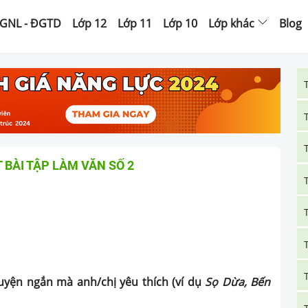
GNL - ĐGTD
Lớp 12
Lớp 11
Lớp 10
Lớp khác
Blog
ẾT BÀI TẬP LÀM VĂN SỐ 2
ruyện ngắn mà anh/chị yêu thích (ví dụ
Sọ Dừa, Bến