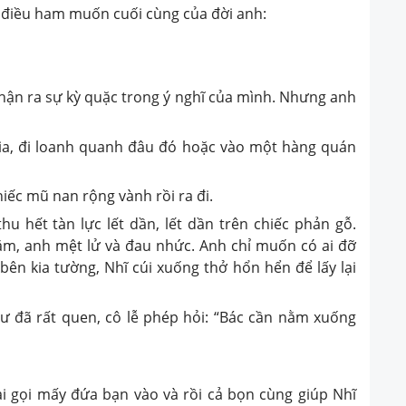
i điều ham muốn cuối cùng của đời anh:
ận ra sự kỳ quặc trong ý nghĩ của mình. Nhưng anh
a, đi loanh quanh đâu đó hoặc vào một hàng quán
iếc mũ nan rộng vành rồi ra đi.
 hết tàn lực lết dần, lết dần trên chiếc phản gỗ.
m, anh mệt lử và đau nhức. Anh chỉ muốn có ai đỡ
n kia tường, Nhĩ cúi xuống thở hổn hển để lấy lại
ã rất quen, cô lễ phép hỏi: “Bác cần nằm xuống
gọi mấy đứa bạn vào và rồi cả bọn cùng giúp Nhĩ