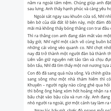
nằm ra ngoài tấm nệm. Chúng giúp anh đặt
sau lưng. Anh thấy hạnh phúc và càng yêu hơ
Ngoài sát ngay sau khuôn cửa sổ, Nhĩ nhìn
bên bờ của dải đất lở bên này, một đám đ
mãi mà không thấy bóng thằng con trai đâu 
Thì ra thằng con anh đang dán mắt vào một
bây giờ, Nhĩ nghĩ một cách vô cùng buồn bã
những cái vòng vèo quanh co. Nhĩ chợt nhớ 
nay đã trở thành một người đàn bà thành th
Liên vẫn giữ nguyên nét tảo tần và chịu đ
bôn tẩu, Nhĩ đã tìm thấy một nơi nương tựa ấ
Con đò đã sang quá nửa sông. Và chính giữa
sang sông như một nhà thám hiểm thì có t
Khuyến – người ngày nào cũng ghé qua hỏi
thì bỗng ông hàng xóm hốt hoảng nhận ra mặ
bấu chặt vào bậu cửa và run rẩy. Anh đang 
nhò người ra ngoài, giơ một cánh tay làm ra
Ngay lúc bấy giờ, chiếc đò ngang mỗi ngà