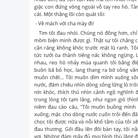
giặc con đứng vòng ngoài vỗ tay reo hò. Tàn
cát. Một thằng lõi còn quát tôi:
- Về mách với cha mày đi!
Tim tôi đau nhói. Chúng nó đông hơn, chỉ l
mồm biện minh được gì. Thật sự tôi chẳng c
cắn răng không khóc trước mặt lũ ranh. Tô
tức tưởi òa thành tiếng nấc không ngừng. L
nhau, reo hò nhảy múa quanh tôi bằng điệ
buồn bã bỏ học, lang thang ra bờ sông vắ
muôn chết... Tôi muốn dìm mình xuống sôn
nước, đăm chiêu nhìn dòng sông lững lò trôi
nín khóc, thích thú nhìn cảnh ngộ nghĩnh đ
trong lòng tôi tạm lắng, như ngọn gió thìn
niềm đau cào cấu. "Tôi muốn buông mình c
xuống, mặc cho dòng nước cuốn trôi đến đâu 
chọc tôi được nữa và nỗi khổ tâm của tôi s
đau thương. Gối đầu lên đôi bàn tay, tôi nằ
vợi. Những đám mây đủ mọi hình thù lãng đã