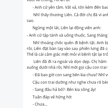
- Anh cứ yên tâm. Vất vả, tốn kém đến bao
Nhĩ thấy thương Liên. Cả đời chị đã vì an
sao.
Ngừng một lát, Liên lại động viên anh:
- Anh cứ tập tành và uống thuốc. Sang tháng 
Nhĩ thoáng chốc quên đi bệnh tật. Anh bị
rồi, Liên đặt bàn tay vào sau phiến lưng đã 
Thế là cái cảm giác mệt mỏi vì bệnh tật lại trở
Liên đã đi ra ngoài và dọn dẹp. Chị hãm t
xuống dưới nhà rồi, Nhĩ mới gọi cậu con trai 
- Đã bao giờ con sang bên kia chưa? Nhĩ vừ
Cậu con trai dường như nghe chưa rõ bèn 
- Sang đâu hả bố?- Bên kia sông ấy!
Tuấn đáp vẻ hững hờ:
- Chưa…