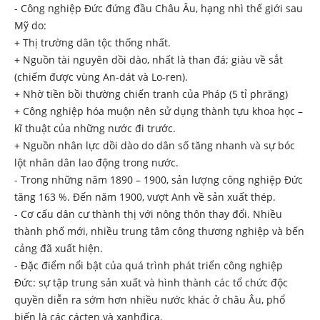
- Công nghiệp Đức đứng đầu Châu Âu, hạng nhì thế giới sau
Mỹ do:
+ Thị trường dân tộc thống nhất.
+ Nguồn tài nguyên dồi dào, nhất là than đá; giàu về sắt
(chiếm được vùng An-dát và Lo-ren).
+ Nhờ tiền bồi thường chiến tranh của Pháp (5 tỉ phrăng)
+ Công nghiệp hóa muộn nên sử dụng thành tựu khoa học –
kĩ thuật của những nước đi trước.
+ Nguồn nhân lực dồi dào do dân số tăng nhanh và sự bóc
lột nhân dân lao động trong nước.
- Trong những năm 1890 – 1900, sản lượng công nghiệp Đức
tăng 163 %. Đến năm 1900, vượt Anh về sản xuất thép.
- Cơ cấu dân cư thành thị với nông thôn thay đổi. Nhiều
thành phố mới, nhiều trung tâm công thương nghiệp và bến
cảng đã xuất hiện.
- Đặc điểm nổi bật của quá trình phát triển công nghiệp
Đức: sự tập trung sản xuất và hình thành các tổ chức độc
quyền diễn ra sớm hơn nhiều nước khác ở châu Âu, phổ
biến là các cácten và xanhđica.