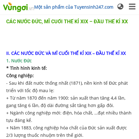
Một sản phẩm của Tuyensinh247.com
CÁC NƯỚC ĐỨC, MĨ CUỐI THẾ KỈ XIX – ĐẦU THẾ KỈ XX
II. CÁC NƯỚC ĐỨC VÀ MĨ CUỐI THẾ KỈ XIX – ĐẦU THẾ KỈ XX
1. Nước Đức
*
Tình hình k
inh tế:
Công nghiệp:
- Sau khi đất nước thống nhất (1871), nền kinh tế Đức phát
triển với tốc độ mau lẹ:
+ Từ năm 1870 đến năm 1900: sản xuất than tăng 4,4 lần,
gang tăng 6 lần, độ dài đường sắt tăng hơn gấp đôi.
+ Ngành công nghiệp mới: điện, hóa chất, …đạt nhiều thành
tựu đáng kể.
+ Năm 1883, công nghiệp hóa chất của Đức sản xuất được
2/3 lượng thuốc nhuộm trên thế giới.