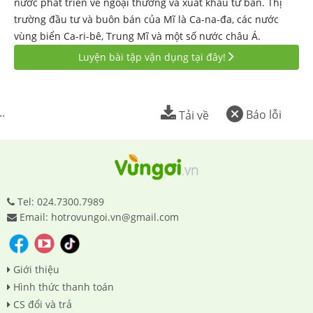
nước phát triển về ngoại thương và xuất khẩu tư bản. Thị
trường đầu tư và buôn bán của Mĩ là Ca-na-đa, các nước
vùng biển Ca-ri-bê, Trung Mĩ và một số nước châu Á.
Luyện bài tập vận dụng tại đây!
..
Báo lỗi
Tải về
Tel: 024.7300.7989
Email: hotrovungoi.vn@gmail.com
Giới thiệu
Hình thức thanh toán
CS đổi và trả