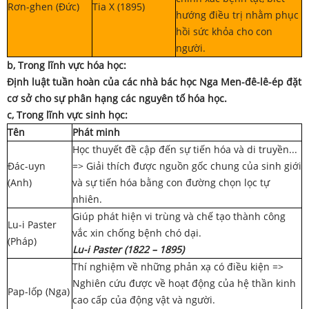
Rơn-ghen (Đức)
Tia X (1895)
hướng điều trị nhằm phục
hồi sức khỏa cho con
người.
b, Trong lĩnh vực hóa học:
Định luật tuần hoàn của các nhà bác học Nga Men-đê-lê-ép đặt
cơ sở cho sự phân hạng các nguyên tố hóa học.
c, Trong lĩnh vực sinh học:
Tên
Phát minh
Học thuyết đề cập đến sự tiến hóa và di truyền...
Đác-uyn
=> Giải thích được nguồn gốc chung của sinh giới
(Anh)
và sự tiến hóa bằng con đường chọn lọc tự
nhiên.
Giúp phát hiện vi trùng và chế tạo thành công
Lu-i Paster
vắc xin chống bệnh chó dại.
(Pháp)
Lu-i Paster (1822 – 1895)
Thí nghiệm về những phản xạ có điều kiện =>
Nghiên cứu được về hoạt động của hệ thần kinh
Pap-lốp (Nga)
cao cấp của động vật và người.