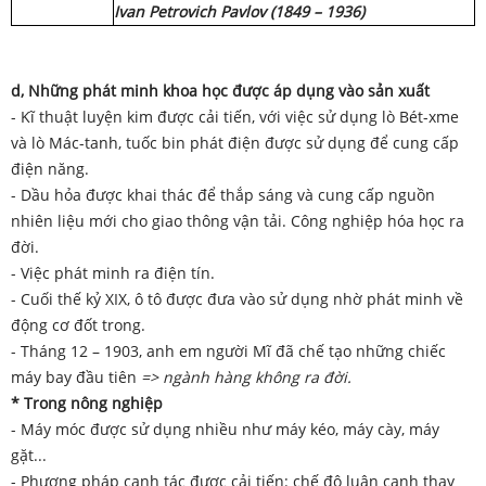
Ivan Petrovich Pavlov (1849 – 1936)
d, Những phát minh khoa học được áp dụng vào sản xuất
- Kĩ thuật luyện kim được cải tiến, với việc sử dụng lò Bét-xme
và lò Mác-tanh, tuốc bin phát điện được sử dụng để cung cấp
điện năng.
- Dầu hỏa được khai thác để thắp sáng và cung cấp nguồn
nhiên liệu mới cho giao thông vận tải. Công nghiệp hóa học ra
đời.
- Việc phát minh ra điện tín.
- Cuối thế kỷ XIX, ô tô được đưa vào sử dụng nhờ phát minh về
động cơ đốt trong.
- Tháng 12 – 1903, anh em người Mĩ đã chế tạo những chiếc
máy bay đầu tiên
=> ngành hàng không ra đời.
* Trong nông nghiệp
- Máy móc được sử dụng nhiều như máy kéo, máy cày, máy
gặt...
- Phương pháp canh tác được cải tiến: chế độ luân canh thay