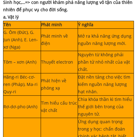
Sinh học,…=> con người khám phá năng lượng vô tận của thiên
nhiên để phục vụ cho đời sống.
a, Vật lý
Tên
Phát minh
Ý nghĩa
G. Ôm (Đức), G.
Phát minh về
Mở ra khả năng ứng dụng
Jun (Anh), E. Len-
điện
nguồn năng lượng mới.
xơ (Nga)
Nguyên từ không phải
Tôm – xơn (Anh)
Thuyết electron
phần tử nhỏ nhất của vật
chất.
Hăng-ri Béc-cơ-
Đặt nền tảng cho việc tìm
Phát hiện về
ren (Pháp), Ma-ri
kiếm nguồn năng lượng
phóng xạ
Quy-ri
hạt nhân.
Chìa khóa thần kì tìm hiểu
Tìm hiểu cấu trúc
Rơ-dơ-pho (Anh)
thế giới bên trong của
vật chất
nguyên tử.
Ứng dụng quan trọng
trong y học: chẩn đoán
chính xác bệnh tật, biết