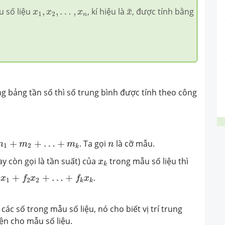
x
¯
x
1
,
x
2
,
…
,
x
n
u số liệu
,
,
…
,
, kí hiệu là
, được tính bằng
¯
x
x
x
x
1
2
n
g bảng tần số thì số trung bình được tính theo công
1
+
m
2
+
…
+
m
k
n
+
+
…
+
. Ta gọi
là cỡ mẫu.
m
m
m
n
1
2
k
x
k
ay còn gọi là tần suất) của
trong mẫu số liệu thì
x
k
x
1
+
f
2
x
2
+
…
+
f
k
x
k
+
+
…
+
.
x
f
x
f
x
1
2
2
k
k
 các số trong mẫu số liệu, nó cho biết vị trí trung
ện cho mẫu số liệu.