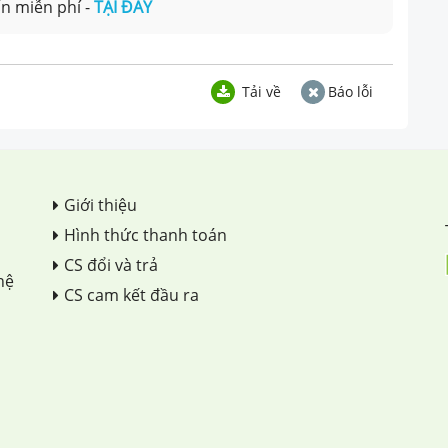
n miễn phí -
TẠI ĐÂY
Tải về
Báo lỗi
Giới thiệu
Hình thức thanh toán
CS đổi và trả
hệ
CS cam kết đầu ra