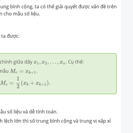
 trung bình cộng, ta có thể giải quyết được vấn đề trên
n cho mẫu số liệu.
 ta được:
x
1
,
x
2
,
…
,
x
n
 ở chính giữa dãy
,
,
…
,
. Cụ thế:
x
x
x
1
2
n
M
e
=
x
k
+
1
a mẫu
=
.
M
x
+
1
e
k
M
e
=
1
2
(
x
k
+
x
k
+
1
)
1
=
(
+
)
.
M
x
x
+
1
e
k
k
2
ẫu số liệu và dễ tính toán.
 lệch lớn thì số trung bình cộng và trung vị xấp xỉ