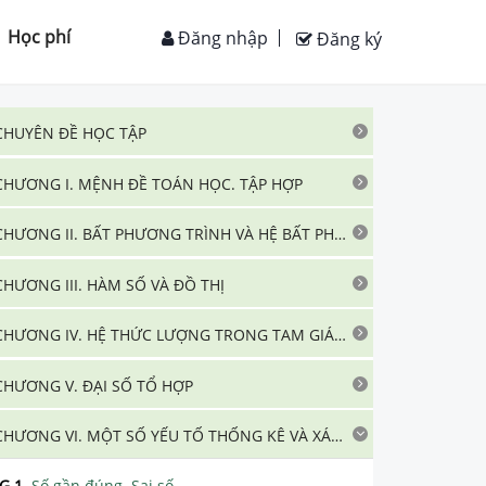
Học phí
Đăng nhập
Đăng ký
CHUYÊN ĐỀ HỌC TẬP
CHƯƠNG I. MỆNH ĐỀ TOÁN HỌC. TẬP HỢP
CHƯƠNG II. BẤT PHƯƠNG TRÌNH VÀ HỆ BẤT PHƯƠNG TRÌNH BẬC NHẤT HAI ẨN
CHƯƠNG III. HÀM SỐ VÀ ĐỒ THỊ
CHƯƠNG IV. HỆ THỨC LƯỢNG TRONG TAM GIÁC. VECTƠ
CHƯƠNG V. ĐẠI SỐ TỔ HỢP
CHƯƠNG VI. MỘT SỐ YẾU TỐ THỐNG KÊ VÀ XÁC SUẤT
G.1
.
Số gần đúng. Sai số