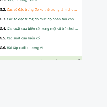
G.2
.
Các số đặc trưng đo xu thế trung tâm cho mẫu số liệu không ghép nhóm
G.3
.
Các số đặc trưng đo mức độ phân tán cho mẫu số liệu không ghép nhóm
G.4
.
Xác suất của biến cố trong một số trò chơi đơn giản
G.5
.
Xác suất của biến cố
G.6
.
Bài tập cuối chương VI
CHƯƠNG VII. PHƯƠNG PHÁP TỌA ĐỘ TRONG MẶT PHẲNG