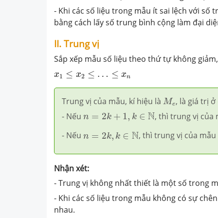
- Khi các số liệu trong mẫu ít sai lệch với số
bằng cách lấy số trung bình cộng làm đại diệ
II. Trung vị
Sắp xếp mẫu số liệu theo thứ tự không giảm,
x
1
≤
x
2
≤
…
≤
x
n
≤
≤
…
≤
x
x
x
1
2
n
M
e
Trung vị của mẫu, kí hiệu là
, là giá trị
M
e
n
=
2
k
+
1
,
k
∈
N
N
- Nếu
=
2
+
1
,
∈
, thì trung vị củ
n
k
k
n
=
2
k
,
k
∈
N
N
- Nếu
=
2
,
∈
, thì trung vị của mẫu
n
k
k
Nhận xét:
- Trung vị không nhất thiết là một số trong m
- Khi các số liệu trong mẫu không có sự chênh
nhau.