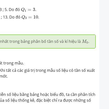
Q
1
=
3
 3 ; 5. Do đó
=
3
.
Q
1
Q
3
=
10
0 ; 13. Do đó
=
10
.
Q
3
M
0
n nhất trong bảng phân bố tần số và kí hiệu là
.
M
0
ất trong mẫu.
i tất cả các giá trị trong mẫu số liệu có tần số xuất
 mốt.
diễn số liệu bằng bảng hoặc biểu đồ, ta cần phân tích
 của số liệu thống kê, đặc biệt chỉ ra được những số