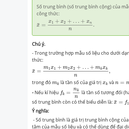
Số trung bình (số trung bình cộng) của mẫ
công thức:
x
¯
=
x
1
+
x
2
+
…
+
x
n
n
.
+
+
…
+
x
x
x
1
2
n
=
.
¯
x
n
Chú ý.
- Trong trường hợp mẫu số liệu cho dưới dạn
thức:
x
¯
=
m
1
x
1
+
m
2
x
2
+
…
+
m
k
x
k
n
,
+
+
…
+
m
x
m
x
m
x
1
1
2
2
k
k
=
,
¯
x
n
n
=
m
m
k
x
k
trong đó
là tần số của giá trị
và
=
m
x
n
k
k
f
k
=
n
k
n
n
k
-
Nếu kí hiệu
=
là tần số tương đối (h
f
k
n
x
¯
=
f
1
số trung bình còn có thể biểu diễn là:
=
¯
x
f
1
Ý nghĩa:
- Số trung bình là giá trị trung bình cộng của
tâm của mẫu số liệu và có thể dùng để đại di