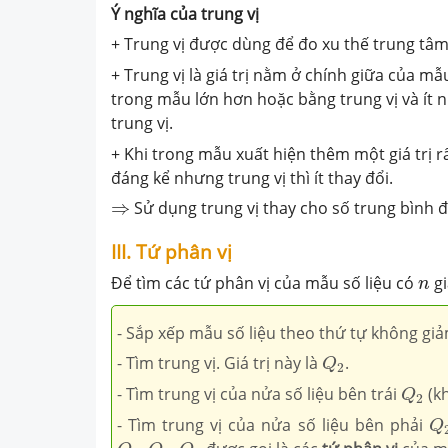
Ý nghĩa của trung vị
+ Trung vị được dùng để đo xu thế trung tâm
+ Trung vị là giá trị nằm ở chính giữa của mẫ
trong mẫu lớn hơn hoặc bằng trung vị và ít 
trung vị.
+ Khi trong mẫu xuất hiện thêm một giá trị rấ
đáng kể nhưng trung vị thì ít thay đổi.
⇒
⇒
Sử dụng trung vị thay cho số trung bình 
III. Tứ phân vị
n
Để tìm các tứ phân vị của mẫu số liệu có
gi
n
- Sắp xếp mẫu số liệu theo thứ tự không giả
Q
2
- Tìm trung vị. Giá trị này là
.
Q
2
Q
2
- Tìm trung vị của nửa số liệu bên trái
(k
Q
2
Q
- Tìm trung vị của nửa số liệu bên phải
Q
Q
1
,
Q
2
,
Q
3