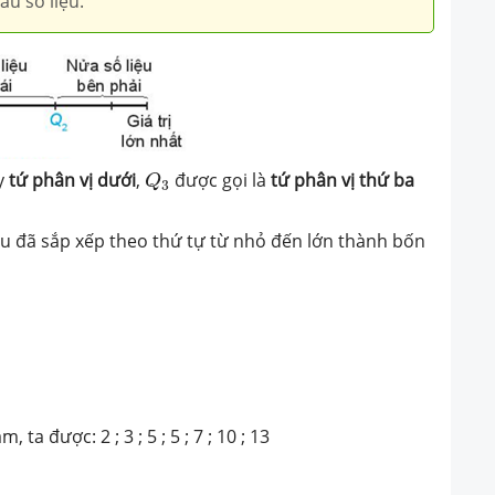
u số liệu.
Q
3
y
tứ phân vị dưới
,
được gọi là
tứ phân vị thứ ba
Q
3
ệu đã sắp xếp theo thứ tự từ nhỏ đến lớn thành bốn
ta được: 2 ; 3 ; 5 ; 5 ; 7 ; 10 ; 13