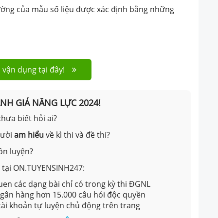
hường của mẫu số liệu được xác định bằng những
 vận dụng tại đây!
ÁNH GIÁ NĂNG LỰC 2024!
hưa biết hỏi ai?
gười
am hiểu
về kì thi và đề thi?
ôn luyện?
ản tại ON.TUYENSINH247:
en các dạng bài chỉ có trong kỳ thi ĐGNL
 ngân hàng hơn 15.000 câu hỏi độc quyền
 tài khoản tự luyện chủ động trên trang