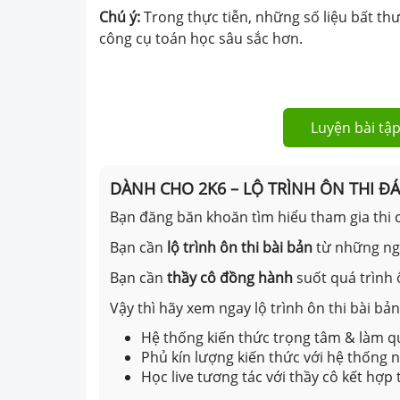
Chú ý:
Trong thực tiễn, những số liệu bất t
công cụ toán học sâu sắc hơn.
Luyện bài tập
DÀNH CHO 2K6 – LỘ TRÌNH ÔN THI Đ
Bạn đăng băn khoăn tìm hiểu tham gia thi c
Bạn cần
lộ trình ôn thi bài bản
từ những n
Bạn cần
thầy cô đồng hành
suốt quá trình 
Vậy thì hãy xem ngay lộ trình ôn thi bài b
Hệ thống kiến thức trọng tâm & làm qu
Phủ kín lượng kiến thức với hệ thống
Học live tương tác với thầy cô kết hợp