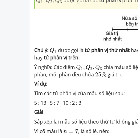
,
,
được gọi là các
tứ phân vị
của mẫ
Q
Q
Q
1
2
3
Q
1
Chú ý:
được gọi là
tứ phân vị thứ nhất
ha
Q
1
hay
tứ phân vị trên.
Q
1
,
Q
2
,
Q
3
Ý nghĩa: Các điểm
,
,
chia mẫu số li
Q
Q
Q
1
2
3
25
%
phần, mỗi phần đều chứa
25
%
giá trị.
Ví
dụ:
Tìm các tứ phân vị của mẫu số liệu sau:
5 ; 13 ; 5 ; 7 ; 10 ; 2 ; 3
Giải
Sắp xếp lại mẫu số liệu theo thứ tự không giảm, 
n
=
7
Vì cỡ mẫu là
=
7
, là số lẻ, nên:
n
Q
2
=
5