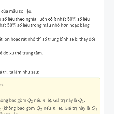
 của mẫu số liệu.
50
%
u số liệu theo nghĩa: luôn có ít nhất
50
%
số liệu
50
%
nhất
50
%
số liệu trong mẫu nhỏ hơn hoặc bằng
t lớn hoặc rất nhỏ thì số trung bình sẽ bị thay đổi
để đo xu thế trung tâm.
á trị, ta làm như sau:
m.
Q
2
Q
1
n
hông bao gồm
nếu
lẻ). Giá trị này là
.
Q
n
Q
2
1
2
Q
2
Q
3
n
(không bao gồm
nếu
lẻ). Giá trị này là
.
Q
n
Q
2
2
3