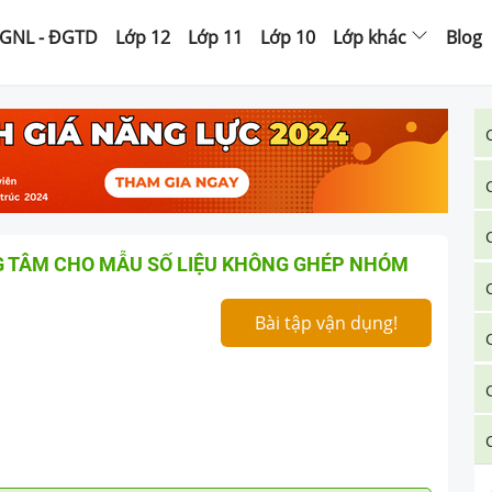
GNL - ĐGTD
Lớp 12
Lớp 11
Lớp 10
Lớp khác
Blog
G TÂM CHO MẪU SỐ LIỆU KHÔNG GHÉP NHÓM
Bài tập vận dụng!