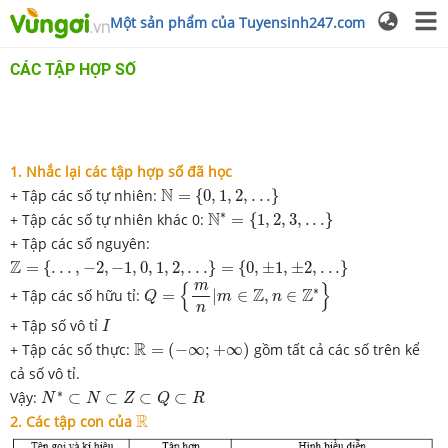
Một sản phẩm của Tuyensinh247.com
CÁC TẬP HỢP SỐ
1. Nhắc lại các tập hợp số đã học
N
=
{
0
,
1
,
2
,
.
.
.
}
N
+ Tập các số tự nhiên:
=
{
0
,
1
,
2
,
.
.
.
}
N
∗
=
{
1
,
2
,
3
,
.
.
.
}
∗
N
+ Tập các số tự nhiên khác 0:
=
{
1
,
2
,
3
,
.
.
.
}
+ Tập các số nguyên:
Z
=
{
.
.
.
,
−
2
,
−
1
,
0
,
1
,
2
,
.
.
.
}
=
{
0
,
±
1
,
±
2
,
.
.
.
}
Z
=
{
.
.
.
,
−
2
,
−
1
,
0
,
1
,
2
,
.
.
.
}
=
{
0
,
±
1
,
±
2
,
.
.
.
}
Q
=
{
m
n
|
m
∈
Z
,
n
∈
Z
∗
}
m
{
}
∗
Z
Z
+ Tập các số hữu tỉ:
=
|
∈
,
∈
Q
m
n
n
I
+ Tập số vô tỉ
I
R
=
(
−
∞
;
+
∞
)
R
+ Tập các số thực:
=
(
−
∞
;
+
∞
)
gồm tất cả các số trên kể
cả số vô tỉ.
N
∗
⊂
N
⊂
Z
⊂
Q
⊂
R
∗
Vậy:
⊂
⊂
⊂
⊂
N
N
Z
Q
R
R
R
2.
Các tập con của