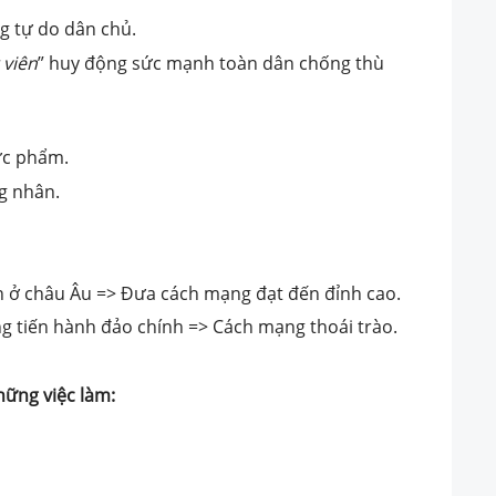
g tự do dân chủ.
 viên
” huy động sức mạnh toàn dân chống thù
hực phẩm.
g nhân.
ến ở châu Âu => Đưa cách mạng đạt đến đỉnh cao.
g tiến hành đảo chính => Cách mạng thoái trào.
ững việc làm: