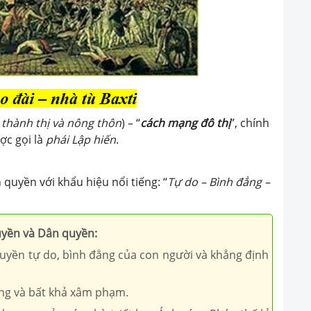
 thành thị và nông thôn
) – “
cách mạng đô thị
”, chính
ợc gọi là
phái Lập hiến
.
uyền với khẩu hiệu nổi tiếng: “
Tự do – Bình đẳng –
yền và Dân quyền:
uyền tự do, bình đẳng của con người và khẳng định
êng và bất khả xâm phạm.