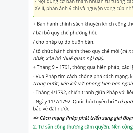
- Nội dung cơ bản thấm nhuần tư tưởng các
XVIII, phản ánh ý chí và nguyện vọng của n
+ Ban hành chính sách khuyến khích công th
/ bãi bỏ quy chế phường hội.
/ cho phép tự do buôn bán.
/ tổ chức hành chính theo quy chế mới (
cả n
nhất, xóa bỏ thuế quan nội địa).
+ Tháng 9 – 1791, thông qua hiến pháp, xác l
- Vua Pháp tìm cách chống phá cách mạng, kh
trong nước, liên kết với phong kiến bên ngoài
- Tháng 4/1792, chiến tranh giữa Pháp với li
- Ngày 11/7/1792. Quốc hội tuyên bố “
Tổ quố
bảo vệ đất nước
=> Cách mạng Pháp phát triển sang giai đoạ
2. Tư sản công thương cầm quyền. Nền cộng