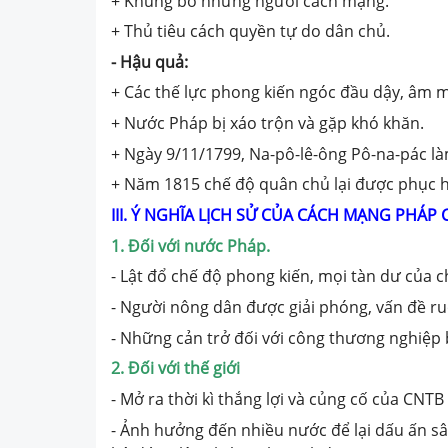
+ Khủng bố những người cách mạng.
+ Thủ tiêu cách quyền tự do dân chủ.
- Hậu quả:
+ Các thế lực phong kiến ngóc đầu dậy, âm 
+ Nước Pháp bị xáo trộn và gặp khó khăn.
+ Ngày 9/11/1799, Na-pô-lê-ông Pô-na-pác là
+ Năm 1815 chế độ quân chủ lại được phục h
III. Ý NGHĨA LỊCH SỬ CỦA CÁCH MẠNG PHÁP C
1. Đối với nước Pháp.
- Lật đổ chế độ phong kiến, mọi tàn dư của c
- Người nông dân được giải phóng, vấn đề ru
- Những cản trở đối với công thương nghiệp b
2. Đối với thế giới
- Mở ra thời kì thắng lợi và củng cố của CNTB
- Ảnh hưởng đến nhiều nước để lại dấu ấn sâu 