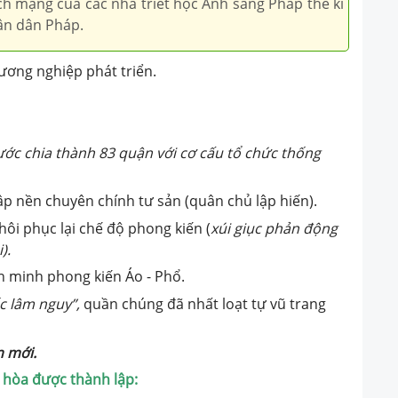
h mạng của các nhà triết học Ánh sáng Pháp thế kỉ
hân dân Pháp.
ương nghiệp phát triển.
ước chia thành 83 quận với cơ cấu tổ chức thống
ập nền chuyên chính tư sản (quân chủ lập hiến).
ôi phục lại chế độ phong kiến (
xúi giục phản động
).
ên minh phong kiến Áo - Phổ.
c lâm nguy
”
,
quần chúng đã nhất loạt tự vũ trang
n mới.
 hòa được thành lập: