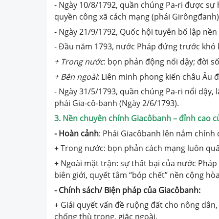
- Ngày 10/8/1792, quần chúng Pa-ri được sự 
quyền công xã cách mạng (phái Girôngđanh);
- Ngày 21/9/1792, Quốc hội tuyên bố lập nền
- Đầu năm 1793, nước Pháp đứng trước khó 
+ Trong nước
: bọn phản động nổi dậy; đời s
+ Bên ngoài
: Liên minh phong kiến châu Âu 
- Ngày 31/5/1793, quần chúng Pa-ri nổi dậy, 
phái Gia-cô-banh (Ngày 2/6/1793).
3. Nền chuyên chính Giacôbanh – đỉnh cao 
- Hoàn cảnh
: Phái Giacôbanh lên nắm chính 
+ Trong nước: bọn phản cách mạng luôn quấy
+ Ngoài mặt trận: sự thất bại của nước Phá
biên giới, quyết tâm “bóp chết” nền cộng hòa
- Chính sách/ Biện pháp của Giacôbanh:
+ Giải quyết vấn đề ruộng đất cho nông dân,
chống thù trong, giặc ngoài.