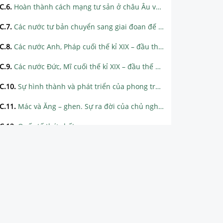
C.6
.
Hoàn thành cách mạng tư sản ở châu Âu và Mĩ giữa thế kỉ XIX.
C.7
.
Các nước tư bản chuyển sang giai đoan đế quốc chủ nghĩa
C.8
.
Các nước Anh, Pháp cuối thế kỉ XIX – đầu thế kỉ XX
C.9
.
Các nước Đức, Mĩ cuối thế kỉ XIX – đầu thế kỉ XX
C.10
.
Sự hình thành và phát triển của phong trào công nhân
C.11
.
Mác và Ăng – ghen. Sự ra đời của chủ nghĩa xã hội khoa học
C.12
.
Quốc tế thứ nhất
C.13
.
Công xã Pari
C.14
.
Quốc tế thứ hai
C.15
.
Lê – nin và phong trào công nhân Nga đầu thế kỉ XX