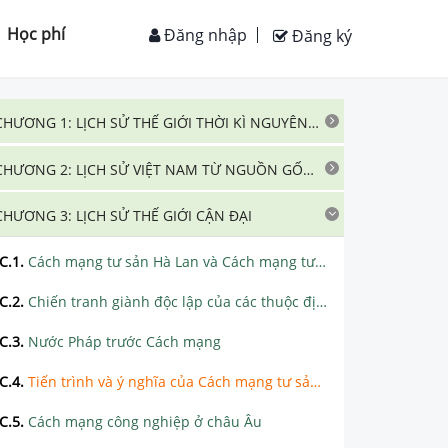
Học phí
Đăng nhập
Đăng ký
CHƯƠNG 1: LỊCH SỬ THẾ GIỚI THỜI KÌ NGUYÊN THỦY, CỔ ĐẠI VÀ TRUNG ĐẠI
CHƯƠNG 2: LỊCH SỬ VIỆT NAM TỪ NGUỒN GỐC ĐẾN GIỮA THẾ KỈ XIX
CHƯƠNG 3: LỊCH SỬ THẾ GIỚI CẬN ĐẠI
C.1
.
Cách mạng tư sản Hà Lan và Cách mạng tư sản Anh
C.2
.
Chiến tranh giành độc lập của các thuộc địa Anh ở Bắc Mĩ
C.3
.
Nước Pháp trước Cách mạng
C.4
.
Tiến trình và ý nghĩa của Cách mạng tư sản Pháp
C.5
.
Cách mạng công nghiệp ở châu Âu