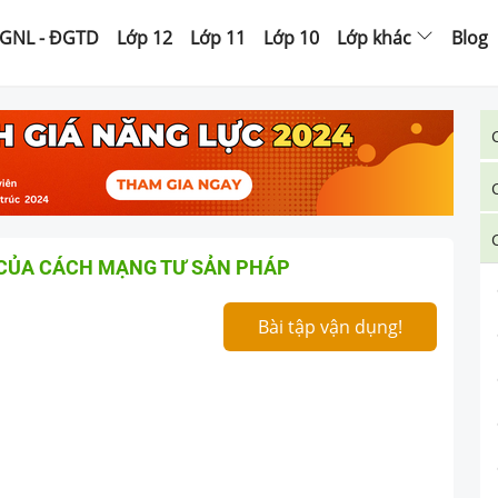
GNL - ĐGTD
Lớp 12
Lớp 11
Lớp 10
Lớp khác
Blog
A CỦA CÁCH MẠNG TƯ SẢN PHÁP
Bài tập vận dụng!