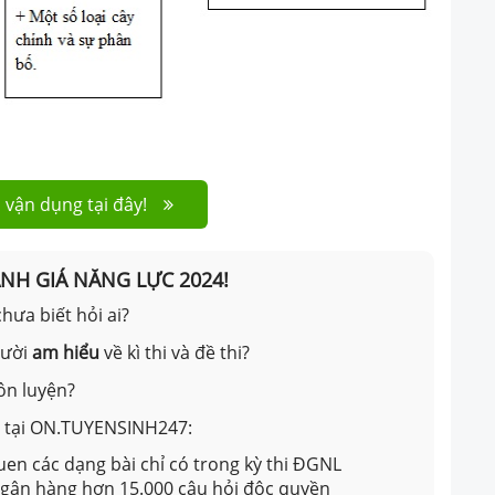
 vận dụng tại đây!
ÁNH GIÁ NĂNG LỰC 2024!
hưa biết hỏi ai?
gười
am hiểu
về kì thi và đề thi?
ôn luyện?
ản tại ON.TUYENSINH247:
en các dạng bài chỉ có trong kỳ thi ĐGNL
 ngân hàng hơn 15.000 câu hỏi độc quyền