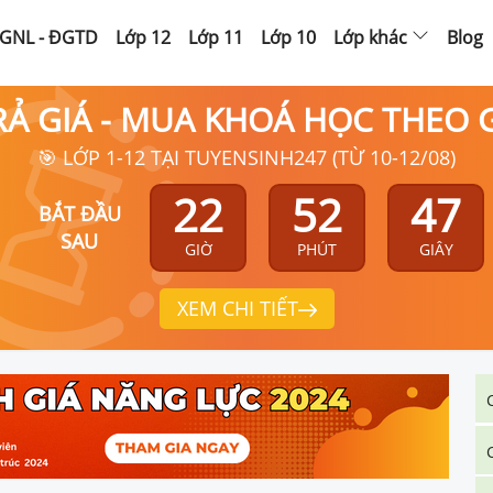
GNL - ĐGTD
Lớp 12
Lớp 11
Lớp 10
Lớp khác
Blog
RẢ GIÁ - MUA KHOÁ HỌC THEO
🎯 LỚP 1-12 TẠI TUYENSINH247 (TỪ 10-12/08)
22
52
46
BẮT ĐẦU
SAU
GIỜ
PHÚT
GIÂY
XEM CHI TIẾT