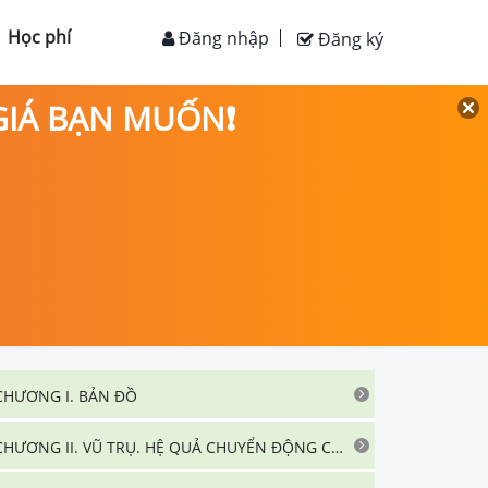
Học phí
Đăng nhập
Đăng ký
 GIÁ BẠN MUỐN❗
CHƯƠNG I. BẢN ĐỒ
CHƯƠNG II. VŨ TRỤ. HỆ QUẢ CHUYỂN ĐỘNG CỦA TRÁI ĐẤT