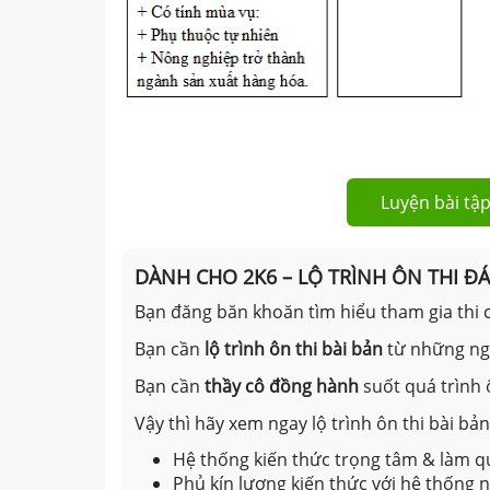
Luyện bài tập
DÀNH CHO 2K6 – LỘ TRÌNH ÔN THI Đ
Bạn đăng băn khoăn tìm hiểu tham gia thi c
Bạn cần
lộ trình ôn thi bài bản
từ những n
Bạn cần
thầy cô đồng hành
suốt quá trình 
Vậy thì hãy xem ngay lộ trình ôn thi bài b
Hệ thống kiến thức trọng tâm & làm qu
Phủ kín lượng kiến thức với hệ thống