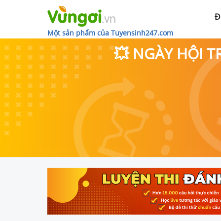
Đ
Một sản phẩm của Tuyensinh247.com
💥 NGÀY HỘI T