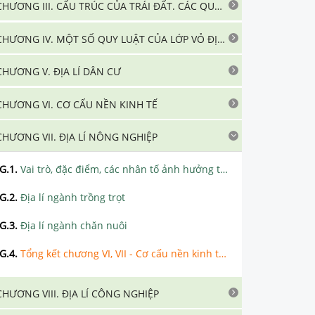
CHƯƠNG III. CẤU TRÚC CỦA TRÁI ĐẤT. CÁC QUYỂN CỦA LỚP VỎ ĐỊA LÍ
CHƯƠNG IV. MỘT SỐ QUY LUẬT CỦA LỚP VỎ ĐỊA LÍ
CHƯƠNG V. ĐỊA LÍ DÂN CƯ
CHƯƠNG VI. CƠ CẤU NỀN KINH TẾ
CHƯƠNG VII. ĐỊA LÍ NÔNG NGHIỆP
G.1
.
Vai trò, đặc điểm, các nhân tố ảnh hưởng tới phát triển và phân bố nông nghiệp. Một số hình thức tổ chức lãnh thổ nông nghiệp
G.2
.
Địa lí ngành trồng trọt
G.3
.
Địa lí ngành chăn nuôi
G.4
.
Tổng kết chương VI, VII - Cơ cấu nền kinh tế. Địa lí nông nghiệp.
CHƯƠNG VIII. ĐỊA LÍ CÔNG NGHIỆP