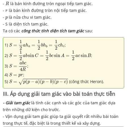
R
-
là bán kính đường tròn ngoại tiếp tam giác.
R
r
-
là bán kính đường tròn nội tiếp tam giác.
r
p
-
là nửa chu vi tam giác.
p
- S là diện tích tam giác.
Ta có các
công thức tính diện tích tam giác
sau:
S
=
1
2
a
h
a
=
1
2
b
h
b
=
1
2
c
h
c
1
1
1
1)
=
=
=
;
S
a
h
b
h
c
h
a
c
b
2
2
2
S
=
1
2
a
b
sin
C
=
1
2
b
c
sin
A
=
1
2
a
c
sin
B
1
1
1
2)
=
sin
=
sin
=
sin
;
S
a
b
C
b
c
A
a
c
B
2
2
2
S
=
a
b
c
4
R
a
b
c
3)
=
;
S
4
R
S
=
p
r
4)
=
;
S
p
r
S
=
p
(
p
−
a
)
(
p
−
b
)
(
p
−
c
)
5)
=
(
−
)
(
−
)
(
−
)
(công thức Heron).
√
S
p
p
a
p
b
p
c
III. Áp dụng giải tam giác vào bài toán thực tiễn
- Giải tam giác
là tính các cạnh và các góc của tam giác dựa
trên những dữ kiện cho trước.
- Vận dụng giải tam giác giúp ta giải quyết rất nhiều bài toán
trong thực tế, đặc biệt là trong thiết kế và xây dựng.