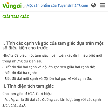
Một sản phẩm của Tuyensinh247.com
GIẢI TAM GIÁC
I. Tính các cạnh và góc của tam giác dựa trên một
số điều kiện cho trước
Như ta đã biết, một tam giác hoàn toàn xác định nếu biết một
trong những dữ kiện sau:
- Biết độ dài hai cạnh và độ lớn góc xen giữa hai cạnh đó;
- Biết độ dài ba cạnh;
- Biết độ dài một cạnh và độ lớn hai góc kề với cạnh đó.
II. Tính diện tích tam giác
A
B
C
Cho tam giác
. Ta kí hiệu:
A
B
C
h
a
,
h
b
,
h
c
-
,
,
là độ dài các đường cao lần lượt ứng với các cạnh
h
h
h
a
c
b
B
C
,
C
A
,
A
B
,
,
.
B
C
C
A
A
B