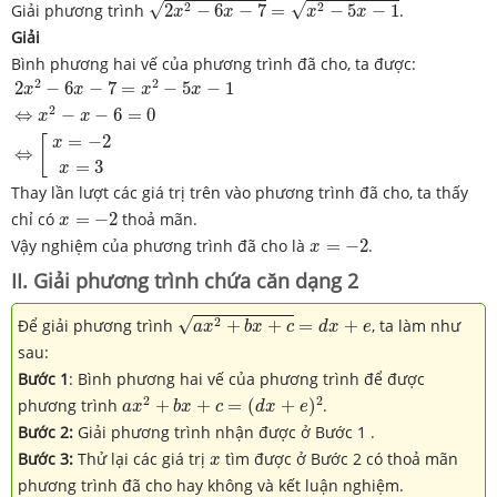
√
√
2
2
Giải phương trình
2
−
6
−
7
=
−
5
−
1
.
x
x
x
x
Giải
Bình phương hai vế của phương trình đã cho, ta được:
2
x
2
−
6
x
−
7
=
x
2
−
5
x
−
1
⇔
x
2
−
x
−
6
=
0
⇔
[
x
=
−
2
x
=
3
2
2
2
−
6
−
7
=
−
5
−
1
x
x
x
x
2
⇔
−
−
6
=
0
x
x
=
−
2
[
x
⇔
=
3
x
Thay lần lượt các giá trị trên vào phương trình đã cho, ta thấy
x
=
−
2
chỉ có
=
−
2
thoả mãn.
x
x
=
−
2
Vậy nghiệm của phương trình đã cho là
=
−
2
.
x
II. Giải phương trình chứa căn dạng 2
a
x
2
+
b
x
+
c
=
d
x
+
e
√
2
Để giải phương trình
+
+
=
+
, ta làm như
a
x
b
x
c
d
x
e
sau:
Bước 1
: Bình phương hai vế của phương trình để được
a
x
2
+
b
x
+
c
=
(
d
x
+
e
)
2
2
2
phương trình
+
+
=
(
+
)
.
a
x
b
x
c
d
x
e
Bước 2:
Giải phương trình nhận được ở Bước 1 .
x
Bước 3:
Thử lại các giá trị
tìm được ở Bước 2 có thoả mãn
x
phương trình đã cho hay không và kết luận nghiệm.