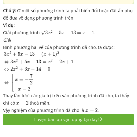
Chú ý:
Ở một số phương trình ta phải biến đổi hoặc đặt ẩn phụ
để đưa về dạng phương trình trên.
Ví dụ:
3
x
2
+
5
x
−
13
=
x
+
1
√
2
Giải phương trình
3
+
5
−
13
=
+
1
.
x
x
x
Giải
Bình phương hai vế của phương trình đã cho, ta được:
3
x
2
+
5
x
−
13
=
(
x
+
1
)
2
⇔
3
x
2
+
5
x
−
13
=
x
2
+
2
x
+
1
⇔
2
x
2
+
3
x
−
14
2
2
3
+
5
−
13
=
(
+
1
)
x
x
x
2
2
⇔
3
+
5
−
13
=
+
2
+
1
x
x
x
x
2
⇔
2
+
3
−
14
=
0
x
x
⎡
7
=
−
x
⎣
⇔
2
=
2
x
Thay lần lượt các giá trị trên vào phương trình đã cho, ta thấy
x
=
2
chỉ có
=
2
thoả mãn.
x
x
=
2
Vậy nghiệm của phương trình đã cho là
=
2
.
x
Luyện bài tập vận dụng tại đây!