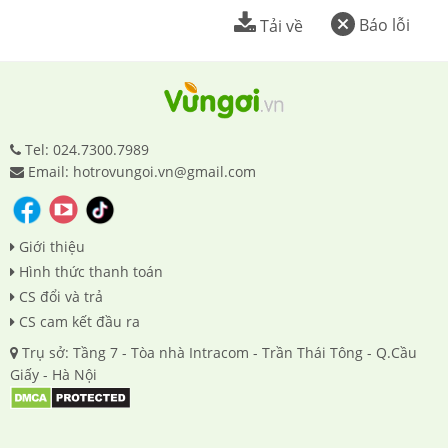
Báo lỗi
Tải về
Tel: 024.7300.7989
Email: hotrovungoi.vn@gmail.com
Giới thiệu
Hình thức thanh toán
CS đổi và trả
CS cam kết đầu ra
Trụ sở: Tầng 7 - Tòa nhà Intracom - Trần Thái Tông - Q.Cầu
Giấy - Hà Nội