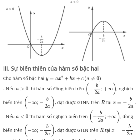
III. Sự biến thiên của hàm số bậc hai
y
=
a
x
2
+
b
x
+
c
(
a
≠
0
)
2
Cho hàm số bậc hai
=
+
+
(
≠
0
)
y
a
x
b
x
c
a
(
−
b
2
a
;
+
∞
)
(
)
b
a
>
0
- Nếu
>
0
thì hàm số đồng biến trên
−
;
+
∞
, nghịch
a
2
a
(
−
∞
;
−
b
2
a
)
x
=
−
b
2
a
(
)
R
b
b
biến trên
−
∞
;
−
, đạt được GTNN trên
tại
=
−
.
R
x
2
2
a
a
(
−
b
2
a
;
+
∞
)
(
)
b
a
<
0
- Nếu
<
0
thì hàm số nghịch biến trên
−
;
+
∞
, đồng
a
2
a
(
−
∞
;
−
b
2
a
)
x
=
−
b
2
a
(
)
R
b
b
biến trên
−
∞
;
−
, đạt được GTLN trên
tại
=
−
.
R
x
2
2
a
a