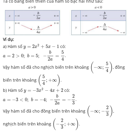
Ta có bảng biên thiên của hàm số bậc hai như sau:
Ví dụ:
y
=
2
x
2
+
5
x
−
1
2
a) Hàm số
=
2
+
5
−
1
có:
y
x
x
a
=
2
>
0
;
b
=
5
;
−
b
2
a
=
5
4
5
b
=
2
>
0
;
=
5
;
−
=
.
a
b
2
4
a
(
−
∞
;
5
4
)
5
(
)
Vậy hàm số đã cho nghịch biến trên khoảng
−
∞
;
, đồng
4
(
5
4
;
+
∞
)
5
(
)
biến trên khoảng
;
+
∞
.
4
y
=
−
3
x
2
−
4
x
+
2
2
b) Hàm số
=
−
3
−
4
+
2
có:
y
x
x
a
=
−
3
<
0
;
b
=
−
4
;
−
b
2
a
=
−
2
3
2
b
=
−
3
<
0
;
=
−
4
;
−
=
−
.
a
b
2
3
a
(
−
∞
;
−
2
3
)
2
(
)
Vậy hàm số đã cho đồng biến trên khoảng
−
∞
;
−
,
3
(
−
2
3
;
+
∞
)
2
(
)
nghịch biến trên khoảng
−
;
+
∞
.
3