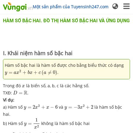
Một sản phẩm của Tuyensinh247.com
HÀM SỐ BẬC HAI. ĐỒ THỊ HÀM SỐ BẬC HAI VÀ ỨNG DỤNG
I. Khái niệm hàm số bậc hai
Hàm số bậc hai là hàm số được cho bằng biểu thức có dạng
y
=
a
x
2
+
b
x
+
c
(
a
≠
0
)
2
=
+
+
(
≠
0
)
.
y
a
x
b
x
c
a
x
Trong đó
là biến số, a, b, c là các hằng số.
x
D
=
R
R
TXĐ:
=
.
D
Ví dụ:
y
=
2
x
2
+
x
−
6
y
=
−
3
x
2
+
2
2
2
a) Hàm số
=
2
+
−
6
và
=
−
3
+
2
là hàm số bậc
y
x
x
y
x
hai.
y
=
1
x
2
1
b) Hàm số
=
không là hàm số bậc hai
y
2
x