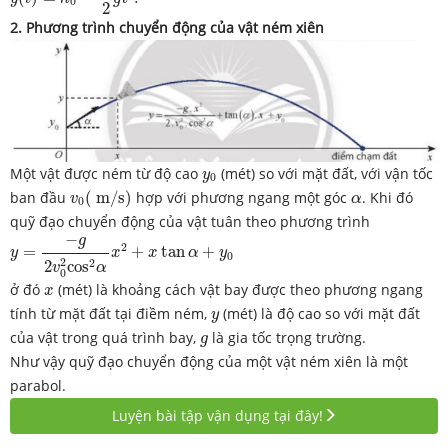
0
2
2. Phương trình chuyển động của vật ném xiên
y
0
Một vật được ném từ độ cao
(mét) so với mặt đất, với vận tốc
y
0
v
0
(
m
/
s
)
α
ban đầu
(
m
/
s
)
hợp với phương ngang một góc
. Khi đó
v
α
0
quỹ đạo chuyển động của vật tuân theo phương trình
y
=
−
g
2
v
0
2
cos
2
α
x
2
+
x
tan
α
+
y
0
−
g
2
=
+
tan
+
y
x
x
α
y
0
2
2
2
cos
v
α
0
x
ở đó
(mét) là khoảng cách vật bay được theo phương ngang
x
y
tính từ mặt đất tại điềm ném,
(mét) là độ cao so với mặt đất
y
g
của vật trong quá trình bay,
là gia tốc trọng trường.
g
Như vậy quỹ đạo chuyển động của một vật ném xiên là một
parabol.
Luyện bài tập vận dụng tại đây!