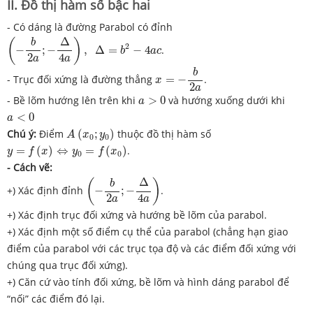
II. Đồ thị hàm số bậc hai
- Có dáng là đường Parabol có đỉnh
(
−
b
2
a
;
−
Δ
4
a
)
,
Δ
=
b
2
−
4
a
c
Δ
(
)
b
2
−
;
−
,
Δ
=
−
4
.
b
a
c
2
4
a
a
x
=
−
b
2
a
b
- Trục đối xứng là đường thẳng
=
−
.
x
2
a
a
>
0
- Bề lõm hướng lên trên khi
>
0
và hướng xuống dưới khi
a
a
<
0
<
0
a
A
(
x
0
;
y
0
)
Chú ý:
Điểm
(
;
)
thuộc đồ thị hàm số
A
x
y
0
0
y
=
f
(
x
)
⇔
y
0
=
f
(
x
0
)
=
(
)
⇔
=
(
)
.
y
f
x
y
f
x
0
0
- Cách vẽ:
(
−
b
2
a
;
−
Δ
4
a
)
Δ
(
)
b
+) Xác định đỉnh
−
;
−
.
2
4
a
a
+) Xác định trục đối xứng và hướng bề lõm của parabol.
+) Xác định một số điểm cụ thể của parabol (chẳng hạn giao
điểm của parabol với các trục tọa độ và các điểm đối xứng với
chúng qua trục đối xứng).
+) Căn cứ vào tính đối xứng, bề lõm và hình dáng parabol để
“nối” các điểm đó lại.