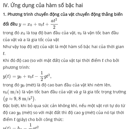
IV. Ứng dụng của hàm số bậc hai
1. Phương trình chuyển động của vật chuyển động thẳng biến
y
=
x
0
+
v
0
t
+
a
t
2
2
2
a
t
đổi đều
=
+
+
y
x
v
t
0
0
2
x
0
v
0
trong đó
là toạ độ ban đầu của vật,
là vận tốc ban đầu
x
v
0
0
của vật và a là gia tốc của vật
Như vậy toạ độ x(t) của vật là một hàm số bậc hai của thời gian
t
.
t
t
Khi đó độ cao (so với mặt đất) của vật tại thời điểm
cho bởi
t
phương trình:
y
(
t
)
=
y
0
+
v
0
t
−
1
2
g
t
2
,
1
2
(
)
=
+
−
,
y
t
y
v
t
g
t
0
0
2
y
0
trong đó
(mét) là độ cao ban đầu của vật khi ném lên,
y
0
v
0
(
m
/
s
)
g
(
m
/
s
)
là vận tốc ban đầu của vật và
là gia tốc trọng trường
v
g
0
(
g
≈
9
,
8
m
/
s
2
)
2
≈
9
,
8
m
/
s
.
(
)
g
Đặc biệt, khi bỏ qua sức cản không khí, nếu một vật rơi tự do từ
y
0
y
độ cao
(mét) so với mặt đất thì độ cao
(mét) của nó tại thời
y
y
0
t
điểm
(giây) cho bởi công thức:
t
y
(
t
)
=
h
0
−
1
2
g
t
2
.
1
2
(
)
=
−
.
y
t
h
g
t