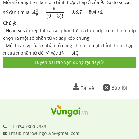
3
9
Mỗi số dạng trên là một chỉnh hợp chập
3
của
9
. Do đó số các
A
9
3
=
9
!
(
9
−
3
)
!
=
9.8.7
=
504
9
!
3
số cần tìm là:
=
=
9.8.7
=
504
số.
A
9
(
9
−
3
)
!
Chú ý:
- Hoán vị sắp xếp tất cả các phần tử của tập hợp, còn chỉnh hợp
chọn ra một số phần tử và sắp xếp chúng.
n
- Mỗi hoán vị của
phần tử cũng chính là một chỉnh hợp chập
n
P
n
=
A
n
n
n
n
n
của
phần tử đó. Vì vậy
=
n
n
P
A
n
n
Luyện bài tập vận dụng tại đây!
Báo lỗi
Tải về
Tel: 024.7300.7989
Email: hotrovungoi.vn@gmail.com