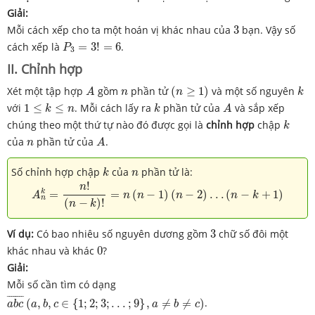
Giải:
3
Mỗi cách xếp cho ta một hoán vị khác nhau của
3
bạn. Vậy số
P
3
=
3
!
=
6
cách xếp là
=
3
!
=
6
.
P
3
II. Chỉnh hợp
(
n
≥
1
)
A
k
n
Xét một tập hợp
gồm
phần tử
(
≥
1
)
và một số nguyên
A
n
n
k
1
≤
k
≤
n
k
A
với
1
≤
≤
. Mỗi cách lấy ra
phần tử của
và sắp xếp
k
n
k
A
k
chúng theo một thứ tự nào đó được gọi là
chỉnh hợp
chập
k
A
n
của
phần tử của
.
n
A
k
n
Số chỉnh hợp chập
của
phần tử là:
k
n
A
n
k
=
n
!
(
n
−
k
)
!
=
n
(
n
−
1
)
(
n
−
2
)
.
.
.
(
n
−
k
+
1
)
!
n
k
=
=
(
−
1
)
(
−
2
)
.
.
.
(
−
+
1
)
A
n
n
n
n
k
n
(
−
)
!
n
k
3
Ví dụ:
Có bao nhiêu số nguyên dương gồm
3
chữ số đôi một
0
khác nhau và khác
0
?
Giải:
Mỗi số cần tìm có dạng
a
b
c
¯
(
a
,
b
,
c
∈
{
1
;
2
;
3
;
.
.
.
;
9
}
,
a
≠
b
≠
c
)
¯
¯¯¯¯¯¯
¯
(
,
,
∈
{
1
;
2
;
3
;
.
.
.
;
9
}
,
≠
≠
)
.
a
b
c
a
b
c
a
b
c