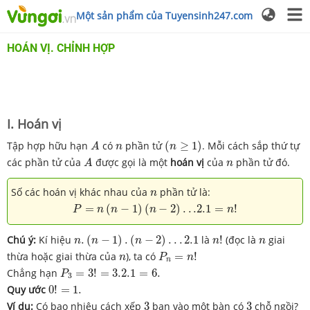
Một sản phẩm của Tuyensinh247.com
HOÁN VỊ. CHỈNH HỢP
I. Hoán vị
(
n
≥
1
)
A
n
Tập hợp hữu hạn
có
phần tử
(
≥
1
)
. Mỗi cách sắp thứ tự
A
n
n
A
n
các phần tử của
được gọi là một
hoán vị
của
phần tử đó.
A
n
n
Số các hoán vị khác nhau của
phần tử là:
n
P
=
n
(
n
−
1
)
(
n
−
2
)
.
.
.2
.1
=
n
!
=
(
−
1
)
(
−
2
)
.
.
.2
.1
=
!
P
n
n
n
n
n
.
(
n
−
1
)
.
(
n
−
2
)
.
.
.
2.1
n
!
n
Chú ý:
Kí hiệu
.
(
−
1
)
.
(
−
2
)
.
.
.
2.1
là
!
(đọc là
giai
n
n
n
n
n
P
n
=
n
!
n
thừa hoặc giai thừa của
), ta có
=
!
n
P
n
n
P
3
=
3
!
=
3.2.1
=
6.
Chẳng hạn
=
3
!
=
3.2.1
=
6.
P
3
0
!
=
1.
Quy ước
0
!
=
1.
3
3
Ví dụ:
Có bao nhiêu cách xếp
3
bạn vào một bàn có
3
chỗ ngồi?