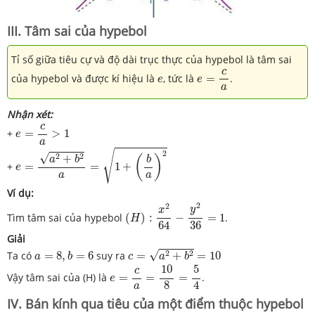
III. Tâm sai của hypebol
Tỉ số giữa tiêu cự và độ dài trục thực của hypebol là tâm sai
e
=
c
a
c
e
của hypebol và được kí hiệu là
, tức là
=
.
e
e
a
Nhận xét:
e
=
c
a
>
1
c
+
=
>
1
e
a
e
=
a
2
+
b
2
a
=
1
+
(
b
a
)
2
√
2
√
2
2
+
(
)
b
a
b
+
=
=
1
+
e
a
a
Ví dụ:
(
H
)
:
x
2
64
−
y
2
36
=
1
2
2
y
x
Tìm tâm sai của hypebol
(
)
:
−
=
1
.
H
36
64
Giải
c
=
a
2
+
b
2
=
10
a
=
8
,
b
=
6
√
2
2
Ta có
=
8
,
=
6
suy ra
=
+
=
10
a
b
c
a
b
e
=
c
a
=
10
8
=
5
4
10
5
c
Vậy tâm sai của (H) là
=
=
=
.
e
4
8
a
IV. Bán kính qua tiêu của một điểm thuộc hypebol