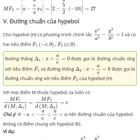
M
F
2
=
|
a
−
c
a
x
0
|
=
|
2
−
5
2
.
(
−
10
)
|
=
27
5
∣
∣
c
∣
∣
∣
∣
=
−
=
2
−
.
(
−
10
)
=
27
M
F
a
x
2
0
∣
∣
∣
∣
2
a
V. Đường chuẩn của hypebol
x
2
a
2
−
y
2
b
2
=
1
2
2
y
x
Cho hypebol (H) có phương trình chính tắc
−
=
1
và có
2
2
a
b
F
1
(
−
c
;
0
)
,
F
2
(
c
;
0
)
.
hai tiêu điểm
(
−
;
0
)
,
(
;
0
)
.
F
c
F
c
1
2
Δ
1
:
x
+
a
e
=
0
a
Đường thẳng
Δ
:
+
=
0
được gọi là đường chuẩn ứng
x
1
e
Δ
2
:
x
−
a
e
=
0
F
1
a
với tiêu điểm
và đường thẳng
Δ
:
−
=
0
được gọi là
F
x
1
2
e
F
2
đường chuẩn ứng với tiêu điểm
của hypebol (H).
F
2
Với mọi điểm M thuộc hypebol, ta luôn có
M
F
1
d
(
M
;
Δ
1
)
=
M
F
2
d
(
M
;
Δ
2
)
=
e
M
F
M
F
1
2
=
=
.
e
(
;
Δ
)
(
;
Δ
)
d
M
d
M
1
2
−
a
<
−
a
e
<
a
e
<
a
a
a
Chú ý
: Vì
−
<
−
<
<
nên đường chuẩn của hypebol
a
a
e
e
không có điểm chung với hypebol đó.
Ví dụ:
x
2
a
2
−
y
2
b
2
=
1
2
2
M
(
x
;
y
)
y
x