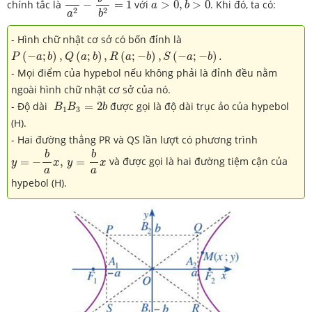
chính tắc là
−
=
1
với
>
0
,
>
0
. Khi đó, ta có:
a
b
2
2
a
b
- Hình chữ nhật cơ sở có bốn đỉnh là
P
(
−
a
;
b
)
,
Q
(
a
;
b
)
,
R
(
a
;
−
b
)
,
S
(
−
a
;
−
b
)
.
(
−
;
)
,
(
;
)
,
(
;
−
)
,
(
−
;
−
)
.
P
a
b
Q
a
b
R
a
b
S
a
b
- Mọi điểm của hypebol nếu không phải là đỉnh đều nằm
ngoài hình chữ nhật cơ sở của nó.
B
1
B
3
=
2
b
- Độ dài
=
2
được gọi là độ dài trục ảo của hypebol
B
B
b
1
3
(H).
- Hai đường thẳng PR và QS lần lượt có phương trình
y
=
−
b
a
x
,
y
=
b
a
x
b
b
=
−
,
=
và được gọi là hai đường tiệm cận của
y
x
y
x
a
a
hypebol (H).