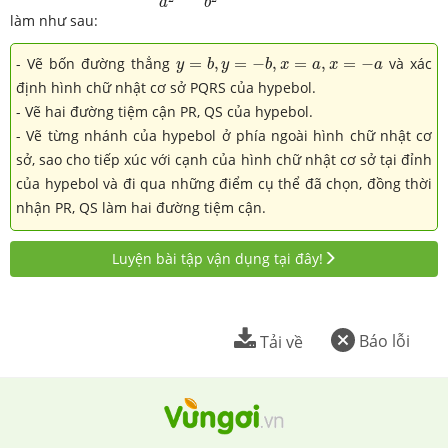
a
b
làm như sau:
y
=
b
,
y
=
−
b
,
x
=
a
,
x
=
−
a
- Vẽ bốn đường thẳng
=
,
=
−
,
=
,
=
−
và xác
y
b
y
b
x
a
x
a
định hình chữ nhật cơ sở PQRS của hypebol.
- Vẽ hai đường tiệm cận PR, QS của hypebol.
- Vẽ từng nhánh của hypebol ở phía ngoài hình chữ nhật cơ
sở, sao cho tiếp xúc với cạnh của hình chữ nhật cơ sở tại đỉnh
của hypebol và đi qua những điểm cụ thể đã chọn, đồng thời
nhận PR, QS làm hai đường tiệm cận.
Luyện bài tập vận dụng tại đây!
Báo lỗi
Tải về