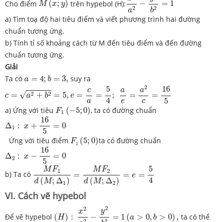
Cho điểm
(
;
)
trên hypebol (H):
−
=
1
M
x
y
2
2
a
b
a) Tìm toạ độ hai tiêu điểm và viết phương trình hai đường
chuẩn tương ứng.
b) Tính tỉ số khoảng cách từ M đến tiêu điểm và đến đường
chuẩn tương ứng.
Giải
a
=
4
;
b
=
3
,
Ta có
=
4
;
=
3
,
suy ra
a
b
c
=
a
2
+
b
2
=
5
,
e
=
c
a
=
5
4
;
a
e
=
a
2
c
=
16
5
2
5
16
a
c
a
√
2
2
=
+
=
5
,
=
=
;
=
=
c
a
b
e
4
5
a
e
c
F
1
(
−
5
;
0
)
a) Ứng với tiêu
(
−
5
;
0
)
, ta có đường chuẩn
F
1
Δ
1
:
x
+
16
5
=
0
16
Δ
:
+
=
0
x
1
5
F
2
(
5
;
0
)
Ứng với tiêu điểm
(
5
;
0
)
ta có đường chuẩn
F
Δ
2
:
x
−
16
5
=
0
2
16
Δ
:
−
=
0
x
2
5
M
F
1
d
(
M
;
Δ
1
)
=
M
F
2
d
(
M
;
Δ
2
)
=
e
=
5
4
5
M
F
M
F
1
2
b) Ta có
=
=
=
e
4
(
;
Δ
)
(
;
Δ
)
d
M
d
M
1
2
VI. Cách vẽ hypebol
(
H
)
:
x
2
a
2
−
y
2
b
2
=
1
(
a
>
0
,
b
>
0
)
,
2
2
y
x
Để vẽ hypebol
(
)
:
−
=
1
(
>
0
,
>
0
)
,
ta có thể
H
a
b
2
2