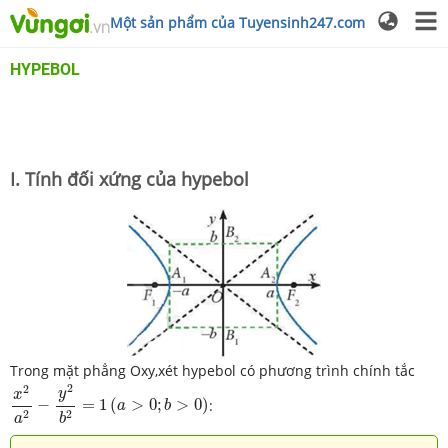
Một sản phẩm của Tuyensinh247.com
HYPEBOL
I. Tính đối xứng của hypebol
Trong mặt phẳng Oxy,xét hypebol có phương trình chính tắc
x
2
a
2
−
y
2
b
2
=
1
(
a
>
0
;
b
>
0
)
2
2
y
x
−
=
1
(
>
0
;
>
0
)
:
a
b
2
2
a
b
A
1
(
−
a
;
0
)
,
A
2
(
a
;
0
)