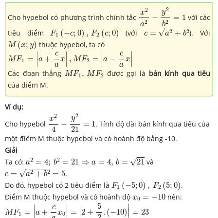
x
2
a
2
−
y
2
b
2
=
1
2
2
y
x
Cho hypebol có phương trình chính tắc
−
=
1
với các
2
2
a
b
c
=
a
2
+
b
2
F
1
(
−
c
;
0
)
,
F
2
(
c
;
0
)
√
2
2
tiêu điểm
(
−
;
0
)
,
(
;
0
)
(với
=
+
). Với
F
c
F
c
c
a
b
1
2
M
(
x
;
y
)
(
;
)
thuộc hypebol, ta có
M
x
y
M
F
1
=
|
a
+
c
a
x
|
,
M
F
2
=
|
a
−
c
a
x
|
c
c
∣
∣
∣
∣
=
+
,
=
−
M
F
a
x
M
F
a
x
1
2
∣
∣
∣
∣
a
a
M
F
1
,
M
F
2
Các đoạn thẳng
,
được gọi là
bán kính qua tiêu
M
F
M
F
1
2
của điểm M.
Ví dụ:
x
2
4
−
y
2
21
=
1
2
2
y
x
Cho hypebol
−
=
1
. Tính độ dài bán kính qua tiêu của
21
4
một điểm M thuộc hypebol và có hoành độ bằng -10.
Giải
a
2
=
4
;
b
2
=
21
⇒
a
=
4
,
b
=
21
2
2
√
Ta có:
=
4
;
=
21
⇒
=
4
,
=
21
và
a
b
a
b
c
=
a
2
+
b
2
=
5
√
2
2
=
+
=
5
.
c
a
b
F
1
(
−
5
;
0
)
,
F
2
(
5
;
0
)
Do đó, hypebol có 2 tiêu điểm là
(
−
5
;
0
)
,
(
5
;
0
)
.
F
F
1
2
x
0
=
−
10
Điểm M thuộc hypebol và có hoành độ
=
−
10
nên:
x
0
M
F
1
=
|
a
+
c
a
x
0
|
=
|
2
+
5
2
.
(
−
10
)
|
=
23
5
∣
∣
c
∣
∣
∣
∣
=
+
=
2
+
.
(
−
10
)
=
23
M
F
a
x
1
0
∣
∣
∣
∣
2
a