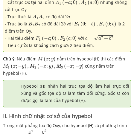
- Cắt trục Ox tại hai đỉnh
(
−
;
0
)
,
(
;
0
)
nhưng không
A
a
A
a
1
2
cắt trục Oy
A
1
A
2
2
a
- Trục thực là
có độ dài
2
.
A
A
a
1
2
B
1
(
0
;
−
b
)
,
B
2
(
0
;
b
)
B
1
B
2
2
b
- Trục ảo là
có độ dài
2
với
(
0
;
−
)
,
(
0
;
)
là 2
B
B
b
B
b
B
b
1
2
1
2
điểm trên Oy.
c
=
a
2
+
b
2
F
1
(
−
c
;
0
)
,
F
2
(
c
;
0
)
√
2
2
- Hai tiêu điểm
(
−
;
0
)
,
(
;
0
)
với
=
+
.
F
c
F
c
c
a
b
1
2
2
c
- Tiêu cự
2
là khoảng cách giữa 2 tiêu điểm.
c
M
(
x
;
y
)
Chú ý:
Nếu điểm
(
;
)
nằm trên hypebol (H) thì các điểm
M
x
y
M
1
(
x
;
−
y
)
,
M
2
(
−
x
;
y
)
,
M
3
(
−
x
;
−
y
)
(
;
−
)
,
(
−
;
)
,
(
−
;
−
)
cũng nằm trên
M
x
y
M
x
y
M
x
y
1
2
3
hypebol (H).
Hypebol (H) nhận hai trục tọa độ làm hai trục đối
xứng và gốc tọa độ O làm tâm đối xứng. Gốc O còn
được gọi là tâm của hypebol (H).
II. Hình chữ nhật cơ sở của hypebol
Trong mặt phẳng toạ độ Oxy, cho hypebol (H) có phương trình
x
2
a
2
−
y
2
b
2
=
1
2
2
y
a
>
0
,
b
>
0
x