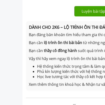
Luyện bài tập
DÀNH CHO 2K6 – LỘ TRÌNH ÔN THI Đ
Bạn đăng băn khoăn tìm hiểu tham gia thi c
Bạn cần
lộ trình ôn thi bài bản
từ những n
Bạn cần
thầy cô đồng hành
suốt quá trình 
Vậy thì hãy xem ngay lộ trình ôn thi bài b
Hệ thống kiến thức trọng tâm & làm qu
Phủ kín lượng kiến thức với hệ thống
Học live tương tác với thầy cô kết hợp
Xem thêm thông tin khoá học & Nhận tư vấ
...