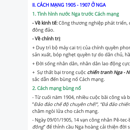
II. CÁCH MẠNG 1905 - 1907 Ở NGA
1. Tình hình nước Nga trước Cách mạng
- Về kinh tế:
Công thương nghiệp phát triển, 
đông đảo.
- Về chính trị
:
+ Duy trì bộ máy cai trị của chính quyền ph
sản xuất, bóp nghẹt quyền tự do dân chủ, hầu
+ Đời sống nhân dân, nhân dân lao động cực
+ Sự thất bại trong cuộc
chiến tranh Nga - 
sắc dẫn đến bùng nổ Cách mạng.
2. Cách mạng bùng nổ
- Từ cuối năm 1904, nhiều cuộc bãi công và b
“
Đảo đảo chế độ chuyên chế!”, “Đả đảo chiến
châm ngòi lửa cho cách mạng.
- Ngày 09/01/1905, 14 vạn công nhân Pê-tec-b
đông
” để thỉnh cầu Nga hoàng cải thiện đờ