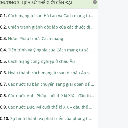
CHƯƠNG 3: LỊCH SỬ THẾ GIỚI CẬN ĐẠI
C.1
.
Cách mạng tư sản Hà Lan và Cách mạng tư sản Anh
C.2
.
Chiến tranh giành độc lập của các thuộc địa Anh ở Bắc Mĩ
C.3
.
Nước Pháp trước Cách mạng
C.4
.
Tiến trình và ý nghĩa của Cách mạng tư sản Pháp
C.5
.
Cách mạng công nghiệp ở châu Âu
C.6
.
Hoàn thành cách mạng tư sản ở châu Âu và Mĩ giữa thế kỉ XIX.
C.7
.
Các nước tư bản chuyển sang giai đoan đế quốc chủ nghĩa
C.8
.
Các nước Anh, Pháp cuối thế kỉ XIX – đầu thế kỉ XX
C.9
.
Các nước Đức, Mĩ cuối thế kỉ XIX – đầu thế kỉ XX
C.10
.
Sự hình thành và phát triển của phong trào công nhân