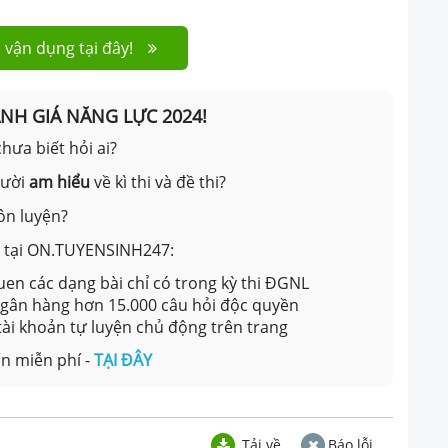
 vận dụng tại đây!
ÁNH GIÁ NĂNG LỰC 2024!
hưa biết hỏi ai?
gười
am hiểu
về kì thi và đề thi?
ôn luyện?
ản tại ON.TUYENSINH247:
en các dạng bài chỉ có trong kỳ thi ĐGNL
 ngân hàng hơn 15.000 câu hỏi độc quyền
 tài khoản tự luyện chủ động trên trang
n miễn phí -
TẠI ĐÂY
Tải về
Báo lỗi