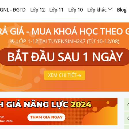
GNL - ĐGTD
Lớp 12
Lớp 11
Lớp 10
Lớp khác
Blog
RẢ GIÁ - MUA KHOÁ HỌC THEO
🎯 LỚP 1-12 TẠI TUYENSINH247 (TỪ 10-12/08)
BẮT ĐẦU SAU 1 NGÀY
XEM CHI TIẾT