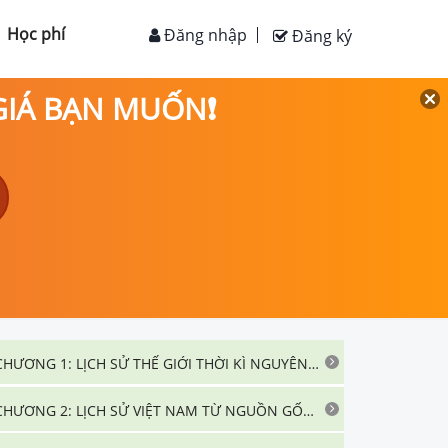
Học phí
Đăng nhập
Đăng ký
 GIÁ BẠN MUỐN❗
CHƯƠNG 1: LỊCH SỬ THẾ GIỚI THỜI KÌ NGUYÊN THỦY, CỔ ĐẠI VÀ TRUNG ĐẠI
CHƯƠNG 2: LỊCH SỬ VIỆT NAM TỪ NGUỒN GỐC ĐẾN GIỮA THẾ KỈ XIX