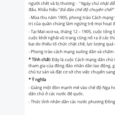
người chết và bị thương - "
Ngày chủ nhật đ
đấu. Khẩu hiệu “
Đả đảo chế độ chuyên chế!”
- Mùa thu năm 1905, phong trào Cách mạng v
trị của quần chúng làm ngừng trệ mọi hoạt đ
- Tại Mat-xcơ-va, tháng 12 – 1905, cuộc tổng
cuộc khởi nghãi vũ trang cũng nổ ra ở các t
bại do thiếu tổ chức chặt chẽ, lực lượng quá
- Phong trào cách mạng xuống dần và chấm 
* Tính chất:
Đây là cuộc Cách mạng dân chủ tư
tham gia của đông đảo nhân dân lao động, 
chủ tư sản và đặt cơ sở cho việc chuyển sa
* Ý nghĩa
- Giáng một đòn mạnh mẽ vào chế độ Nga ho
dân chủ ở các nước đế quốc.
- Thức tỉnh nhân dân các nước phương Đông 