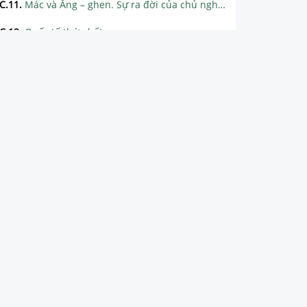
C.11
.
Mác và Ăng – ghen. Sự ra đời của chủ nghĩa xã hội khoa học
C.12
.
Quốc tế thứ nhất
C.13
.
Công xã Pari
C.14
.
Quốc tế thứ hai
C.15
.
Lê – nin và phong trào công nhân Nga đầu thế kỉ XX