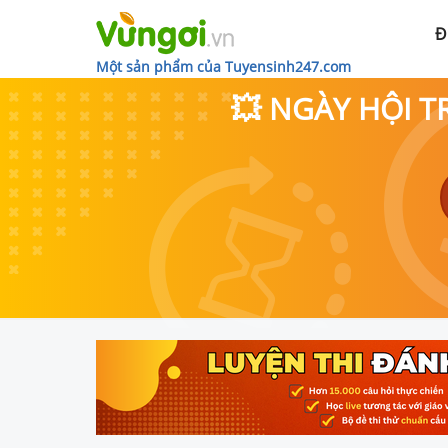
Đ
Một sản phẩm của Tuyensinh247.com
💥 NGÀY HỘI T