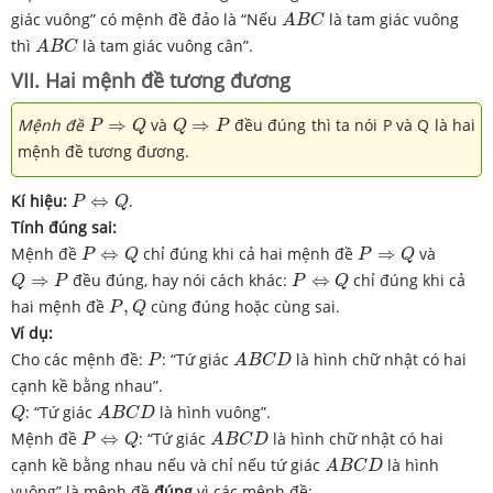
A
B
C
giác vuông” có mệnh đề đảo là “Nếu
là tam giác vuông
A
B
C
A
B
C
thì
là tam giác vuông cân”.
A
B
C
VII. Hai mệnh đề tương đương
P
⇒
Q
Q
⇒
P
Mệnh đề
⇒
và
⇒
đều đúng thì ta nói P và Q là hai
P
Q
Q
P
mệnh đề tương đương.
P
⇔
Q
Kí hiệu:
⇔
.
P
Q
Tính đúng sai:
P
⇔
Q
P
⇒
Q
Mệnh đề
⇔
chỉ đúng khi cả hai mệnh đề
⇒
và
P
Q
P
Q
Q
⇒
P
P
⇔
Q
⇒
đều đúng, hay nói cách khác:
⇔
chỉ đúng khi cả
Q
P
P
Q
P
,
Q
hai mệnh đề
,
cùng đúng hoặc cùng sai.
P
Q
Ví dụ:
P
A
B
C
D
Cho các mệnh đề:
: “Tứ giác
là hình chữ nhật có hai
P
A
B
C
D
cạnh kề bằng nhau”.
Q
A
B
C
D
: “Tứ giác
là hình vuông”.
Q
A
B
C
D
P
⇔
Q
A
B
C
D
Mệnh đề
⇔
: “Tứ giác
là hình chữ nhật có hai
P
Q
A
B
C
D
A
B
C
D
cạnh kề bằng nhau nếu và chỉ nếu tứ giác
là hình
A
B
C
D
vuông” là mệnh đề
đúng
vì các mệnh đề: