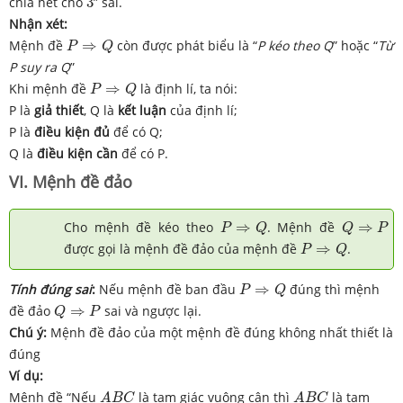
chia hết cho
3
” sai.
Nhận xét:
P
⇒
Q
Mệnh đề
⇒
còn được phát biểu là “
P kéo theo Q
” hoặc “
Từ
P
Q
P suy ra Q
”
P
⇒
Q
Khi mệnh đề
⇒
là định lí, ta nói:
P
Q
P là
giả thiết
, Q là
kết luận
của định lí;
P là
điều kiện đủ
để có Q;
Q là
điều kiện cần
để có P.
VI. Mệnh đề đảo
P
⇒
Q
Q
⇒
P
Cho mệnh đề kéo theo
⇒
. Mệnh đề
⇒
P
Q
Q
P
P
⇒
Q
được gọi là mệnh đề đảo của mệnh đề
⇒
.
P
Q
P
⇒
Q
Tính đúng sai
:
Nếu mệnh đề ban đầu
⇒
đúng thì mệnh
P
Q
Q
⇒
P
đề đảo
⇒
sai và ngược lại.
Q
P
Chú ý:
Mệnh đề đảo của một mệnh đề đúng không nhất thiết là
đúng
Ví dụ:
A
B
C
A
B
C
Mệnh đề “Nếu
là tam giác vuông cân thì
là tam
A
B
C
A
B
C