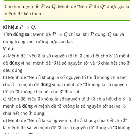
P
Q
P
Q
Cho hai mệnh đề
và
. Mệnh đề “Nếu
thì
” được gọi là
P
Q
P
Q
mệnh đề kéo theo.
P
⇒
Q
Kí hiệu:
⇒
.
P
Q
P
⇒
Q
P
Q
Tính đúng sai:
Mệnh đề
⇒
chỉ sai khi
đúng,
sai và
P
Q
P
Q
đúng trong các trường hợp còn lại.
Ví dụ:
3
3
3
a) Mệnh đề “Nếu
3
là số nguyên tố thì
3
chia hết cho
3
” là mệnh
3
3
3
đề
đúng
vì hai mệnh đề “
3
là số nguyên tố” và “
3
chia hết cho
3
”
đều đúng.
3
3
b) Mệnh đề “Nếu
3
không là số nguyên tố thì
3
không chia hết
3
3
cho
3
” là mệnh đề
đúng
vì hai mệnh đề “
3
không là số nguyên
3
3
tố” và “
3
không chia hết cho
3
” đều sai.
3
3
3
c) Mệnh đề “Nếu
3
không là số nguyên tố thì
3
chia hết cho
3
” là
3
3
mệnh đề
đúng
vì mệnh đề “
3
không là số nguyên tố” sai và “
3
3
chia hết cho
3
” đúng.
3
3
3
d) Mệnh đề “Nếu
3
là số nguyên tố thì
3
không chia hết cho
3
”
3
3
là mệnh đề
sai
vì mệnh đề “
3
là số nguyên tố” đúng và “
3
không
3