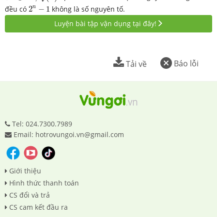
2
n
−
1
n
đều có
2
−
1
không là số nguyên tố.
Luyện bài tập vận dụng tại đây!
Báo lỗi
Tải về
Tel: 024.7300.7989
Email: hotrovungoi.vn@gmail.com
Giới thiệu
Hình thức thanh toán
CS đổi và trả
CS cam kết đầu ra