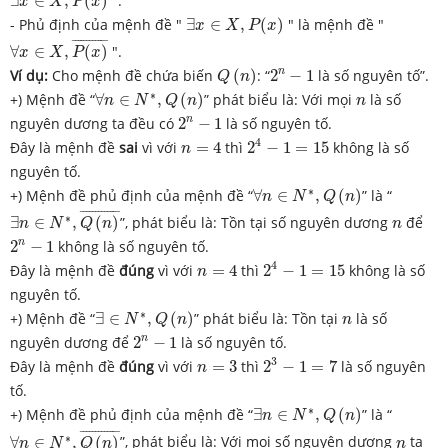
∃
∈
,
(
)
".
x
X
P
x
∃
x
∈
X
,
P
(
x
)
- Phủ định của mệnh đề "
∃
∈
,
(
)
" là mệnh đề "
x
X
P
x
∀
x
∈
X
,
P
(
x
)
¯
¯
¯¯¯¯¯¯¯¯¯¯
¯
∀
∈
,
(
)
".
x
X
P
x
Q
(
n
)
2
n
−
1
n
Ví dụ:
Cho mệnh đề chứa biến
(
)
: “
2
−
1
là số nguyên tố”.
Q
n
∀
n
∈
N
∗
,
Q
(
n
)
n
∗
+) Mệnh đề “
∀
∈
,
(
)
” phát biểu là: Với mọi
là số
n
N
Q
n
n
2
n
−
1
n
nguyên dương ta đều có
2
−
1
là số nguyên tố.
2
4
−
1
=
15
n
=
4
4
Đây là mệnh đề
sai
vì với
=
4
thì
2
−
1
=
15
không là số
n
nguyên tố.
∀
n
∈
N
∗
,
Q
(
n
)
∗
+) Mệnh đề phủ định của mệnh đề “
∀
∈
,
(
)
” là “
n
N
Q
n
∃
n
∈
N
∗
,
Q
(
n
)
¯
¯
¯¯¯¯¯¯¯¯¯¯¯
¯
n
∗
∃
∈
,
(
)
”, phát biểu là: Tồn tại số nguyên dương
để
n
N
Q
n
n
2
n
−
1
n
2
−
1
không là số nguyên tố.
2
4
−
1
=
15
n
=
4
4
Đây là mệnh đề
đúng
vì với
=
4
thì
2
−
1
=
15
không là số
n
nguyên tố.
∃
∈
N
∗
,
Q
(
n
)
n
∗
+) Mệnh đề “
∃
∈
,
(
)
” phát biểu là: Tồn tại
là số
N
Q
n
n
2
n
−
1
n
nguyên dương để
2
−
1
là số nguyên tố.
2
3
−
1
=
7
n
=
3
3
Đây là mệnh đề
đúng
vì với
=
3
thì
2
−
1
=
7
là số nguyên
n
tố.
∃
n
∈
N
∗
,
Q
(
n
)
∗
+) Mệnh đề phủ định của mệnh đề “
∃
∈
,
(
)
” là “
n
N
Q
n
∀
n
∈
N
∗
,
Q
(
n
)
¯
¯
¯¯¯¯¯¯¯¯¯¯¯
¯
n
∗
∀
∈
,
(
)
”, phát biểu là: Với mọi số nguyên dương
ta
n
N
Q
n
n