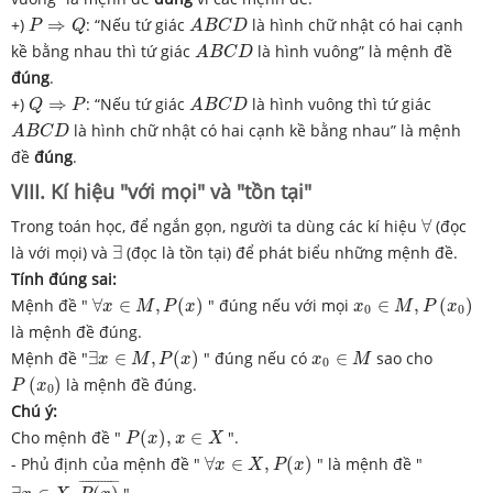
P
⇒
Q
A
B
C
D
+)
⇒
: “Nếu tứ giác
là hình chữ nhật có hai cạnh
P
Q
A
B
C
D
A
B
C
D
kề bằng nhau thì tứ giác
là hình vuông” là mệnh đề
A
B
C
D
đúng
.
Q
⇒
P
A
B
C
D
+)
⇒
: “Nếu tứ giác
là hình vuông thì tứ giác
Q
P
A
B
C
D
A
B
C
D
là hình chữ nhật có hai cạnh kề bằng nhau” là mệnh
A
B
C
D
đề
đúng
.
VIII. Kí hiệu "với mọi" và "tồn tại"
∀
Trong toán học, để ngắn gọn, người ta dùng các kí hiệu
∀
(đọc
∃
là với mọi) và
∃
(đọc là tồn tại) để phát biểu những mệnh đề.
Tính đúng sai:
∀
x
∈
M
,
P
(
x
)
x
0
∈
M
,
P
(
x
0
)
Mệnh đề "
∀
∈
,
(
)
" đúng nếu với mọi
∈
,
(
)
x
M
P
x
x
M
P
x
0
0
là mệnh đề đúng.
∃
x
∈
M
,
P
(
x
)
x
0
∈
M
Mệnh đề "
∃
∈
,
(
)
" đúng nếu có
∈
sao cho
x
M
P
x
x
M
0
P
(
x
0
)
(
)
là mệnh đề đúng.
P
x
0
Chú ý:
P
(
x
)
,
x
∈
X
Cho mệnh đề "
(
)
,
∈
".
P
x
x
X
∀
x
∈
X
,
P
(
x
)
- Phủ định của mệnh đề "
∀
∈
,
(
)
" là mệnh đề "
x
X
P
x
∃
x
∈
X
,
P
(
x
)
¯
¯
¯¯¯¯¯¯¯¯¯¯
¯