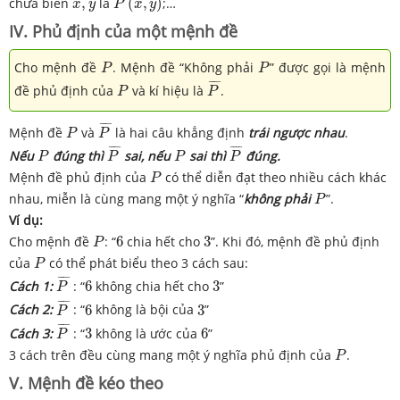
x
,
y
chứa biến
,
là
(
,
)
;…
x
y
P
x
y
IV. Phủ định của một mệnh đề
P
P
Cho mệnh đề
. Mệnh đề “Không phải
” được gọi là mệnh
P
P
P
¯
P
¯
¯¯
¯
đề phủ định của
và kí hiệu là
.
P
P
P
¯
P
¯
¯¯
¯
Mệnh đề
và
là hai câu khẳng định
trái ngược nhau
.
P
P
P
¯
P
¯
P
P
¯
¯¯
¯
¯
¯¯
¯
Nếu
đúng thì
sai, nếu
sai thì
đúng.
P
P
P
P
P
Mệnh đề phủ định của
có thể diễn đạt theo nhiều cách khác
P
P
nhau, miễn là cùng mang một ý nghĩa “
không phải
”.
P
Ví dụ:
P
6
3
Cho mệnh đề
: “
6
chia hết cho
3
”. Khi đó, mệnh đề phủ định
P
P
của
có thể phát biểu theo 3 cách sau:
P
P
¯
6
3
¯
¯¯
¯
Cách 1:
: “
6
không chia hết cho
3
”
P
P
¯
6
3
¯
¯¯
¯
Cách 2:
: “
6
không là bội của
3
”
P
P
¯
3
6
¯
¯¯
¯
Cách 3:
: “
3
không là ước của
6
”
P
P
3 cách trên đều cùng mang một ý nghĩa phủ định của
.
P
V. Mệnh đề kéo theo