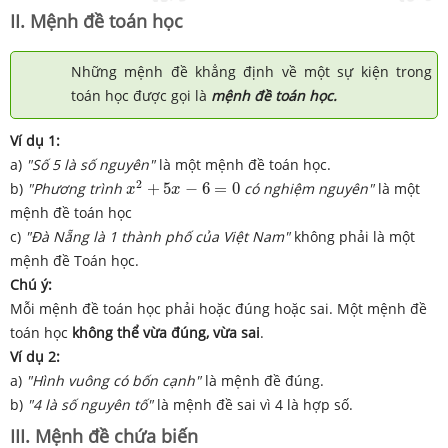
II. Mệnh đề toán học
Những mệnh đề khẳng định về một sự kiện trong
toán học được gọi là
mệnh đề toán học.
Ví dụ 1:
a)
"Số 5 là số nguyên"
là một mệnh đề toán học.
x
2
+
5
x
−
6
=
0
2
b)
"Phương trình
+
5
−
6
=
0
có nghiệm nguyên"
là một
x
x
mệnh đề toán học
c)
"Đà Nẵng là 1 thành phố của Việt Nam"
không phải là một
mệnh đề Toán học.
Chú ý:
Mỗi mệnh đề toán học phải hoặc đúng hoặc sai. Một mệnh đề
toán học
không thể vừa đúng, vừa sai
.
Ví dụ 2:
a)
"Hình vuông có bốn cạnh"
là mệnh đề đúng.
b)
"4 là số nguyên tố"
là mệnh đề sai vì 4 là hợp số.
III. Mệnh đề chứa biến