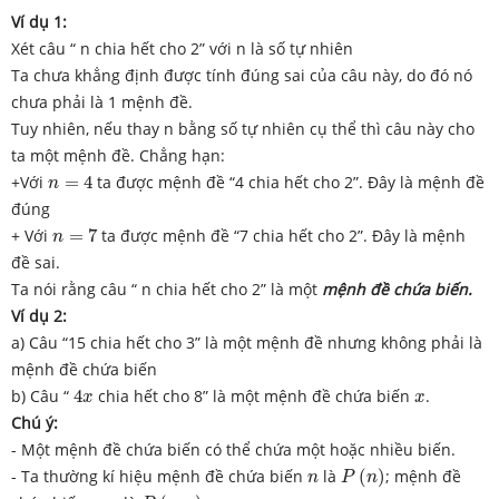
Ví dụ 1:
Xét câu “ n chia hết cho 2” với n là số tự nhiên
Ta chưa khẳng định được tính đúng sai của câu này, do đó nó
chưa phải là 1 mệnh đề.
Tuy nhiên, nếu thay n bằng số tự nhiên cụ thể thì câu này cho
ta một mệnh đề. Chẳng hạn:
n
=
4
+Với
=
4
ta được mệnh đề “4 chia hết cho 2”. Đây là mệnh đề
n
đúng
n
=
7
+ Với
=
7
ta được mệnh đề “7 chia hết cho 2”. Đây là mệnh
n
đề sai.
Ta nói rằng câu “ n chia hết cho 2” là một
mệnh đề chứa biến.
Ví dụ 2:
a) Câu “15 chia hết cho 3” là một mệnh đề nhưng không phải là
mệnh đề chứa biến
4
x
x
b) Câu “
4
chia hết cho 8” là một mệnh đề chứa biến
.
x
x
Chú ý:
- Một mệnh đề chứa biến có thể chứa một hoặc nhiều biến.
P
(
n
)
n
- Ta thường kí hiệu mệnh đề chứa biến
là
(
)
; mệnh đề
n
P
n
P
(
x
,
y
)