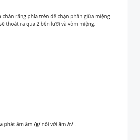
chân răng phía trên để chặn phần giữa miệng
 sẽ thoát ra qua 2 bên lưỡi và vòm miệng.
ta phát âm âm
/g/
nối với âm
/r/
.