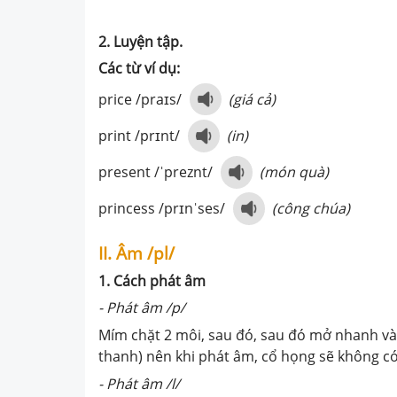
2. Luyện tập.
Các từ ví dụ:
price /praɪs/
(giá cả)
print /prɪnt/
(in)
present /ˈpreznt/
(món quà)
princess /prɪnˈses/
(công chúa)
II. Âm /pl/
1. Cách phát âm
- Phát âm /p/
Mím chặt 2 môi, sau đó, sau đó mở nhanh và 
thanh) nên khi phát âm, cổ họng sẽ không có
- Phát âm /l/