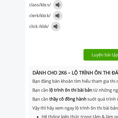
class/
klɑːs
/
clerk/
klɑːk
/
click /
klɪk
/
Luyện bài tập
DÀNH CHO 2K6 – LỘ TRÌNH ÔN THI Đ
Bạn đăng băn khoăn tìm hiểu tham gia thi c
Bạn cần
lộ trình ôn thi bài bản
từ những n
Bạn cần
thầy cô đồng hành
suốt quá trình 
Vậy thì hãy xem ngay lộ trình ôn thi bài b
Hệ thống kiến thức trọng tâm & làm qu