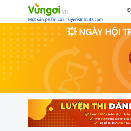
Đ
Một sản phẩm của Tuyensinh247.com
💥 NGÀY HỘI T