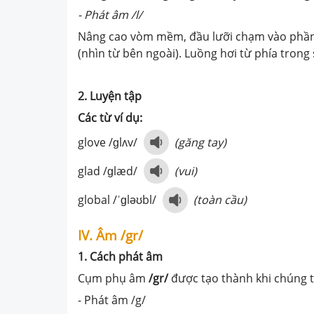
- Phát âm /l/
Nâng cao vòm mềm, đầu lưỡi chạm vào phần 
(nhìn từ bên ngoài). Luồng hơi từ phía trong
2. Luyện tập
Các từ ví dụ:
glove /ɡlʌv/
(găng tay)
glad /ɡlæd/
(vui)
global /ˈɡləʊbl/
(toàn cầu)
IV. Âm /gr/
1. Cách phát âm
Cụm phụ âm
/gr/
được tạo thành khi chúng 
- Phát âm /g/