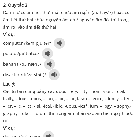
2. Quy tắc 2
Danh từ có âm tiết thứ nhất chứa âm ngắn (/ə/ hay/i/) hoặc có
âm tiết thứ hai chứa nguyên âm dài/ nguyên âm đôi thì trọng
âm rơi vào âm tiết thứ hai.
Ví dụ:
computer /kəmˈpjuːtər/
potato /pəˈteɪtoʊ/
banana /bəˈnænə/
disaster /dɪˈzɑːstə(r)/
Lưu ý:
Các từ tận cùng bằng các đuôi: – ety, – ity, – ion,- sion, – cial,-
ically, – ious, -eous, – ian, – ior, – iar, iasm – ience, – iency, – ient,
– ier, – ic, – ics, -ial, -ical, -ible, -uous, -ics*, ium, – logy, – sophy,-
graphy – ular, – ulum, thì trọng âm nhấn vào âm tiết ngay tru­ớc
nó.
Ví dụ:
decision/dɪˈsɪʒən/