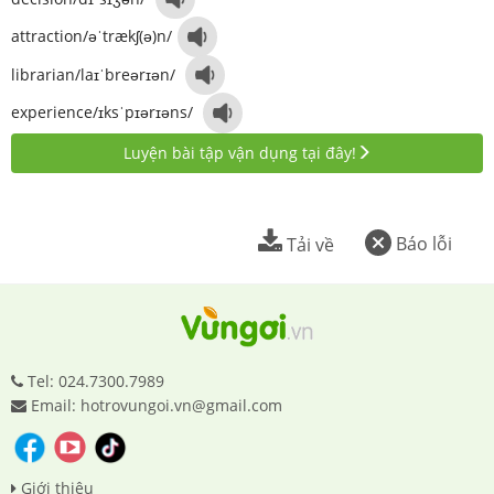
attraction/əˈtrækʃ(ə)n/
librarian/laɪˈbreərɪən/
experience/ɪksˈpɪərɪəns/
Luyện bài tập vận dụng tại đây!
Báo lỗi
Tải về
Tel: 024.7300.7989
Email: hotrovungoi.vn@gmail.com
Giới thiệu