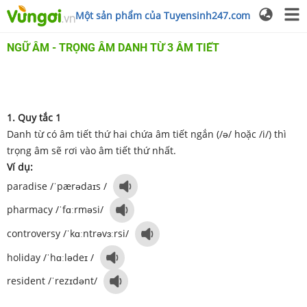
Một sản phẩm của Tuyensinh247.com
NGỮ ÂM - TRỌNG ÂM DANH TỪ 3 ÂM TIẾT
1. Quy tắc 1
Danh từ có âm tiết thứ hai chứa âm tiết ngắn (/ə/ hoặc /i/) thì
trọng âm sẽ rơi vào âm tiết thứ nhất.
Ví dụ:
paradise /ˈpærədaɪs /
pharmacy /ˈfɑːrməsi/
controversy /ˈkɑːntrəvɜːrsi/
holiday /ˈhɑːlədeɪ /
resident /ˈrezɪdənt/