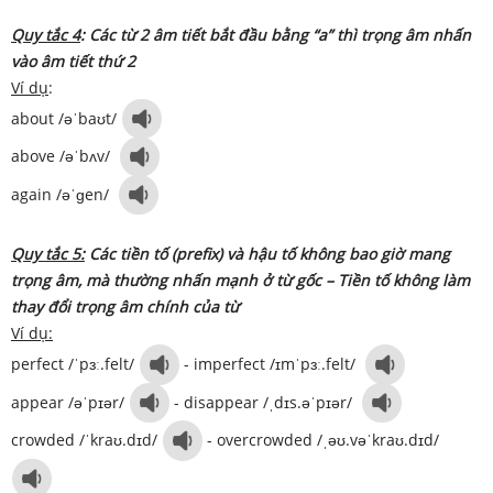
Quy tắc 4
: Các từ 2 âm tiết bắt đầu bằng “a” thì trọng âm nhấn
vào âm tiết thứ 2
Ví dụ
:
about /əˈbaʊt/
above /əˈbʌv/
again /əˈɡen/
Quy tắc 5:
Các tiền tố (prefix) và hậu tố không bao giờ mang
trọng âm, mà thường nhấn mạnh ở từ gốc – Tiền tố không làm
thay đổi trọng âm chính của từ
Ví dụ:
perfect /ˈpɜː.felt/
- imperfect /ɪmˈpɜː.felt/
appear /əˈpɪər/
- disappear /ˌdɪs.əˈpɪər/
crowded /ˈkraʊ.dɪd/
- overcrowded /ˌəʊ.vəˈkraʊ.dɪd/