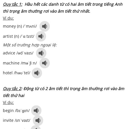
Quy tắc 1:
Hầu hết các danh từ có hai âm tiết trong tiếng Anh
thì trọng âm thường rơi vào âm tiết thứ nhất.
Ví dụ:
money (n) /
ˈ
mʌni/
artist (n) /
ˈ
ɑːtɪst/
Một số trường hợp ngoại lệ:
advice /ədˈvaɪs/
machine /məˈʃiːn/
hotel /həʊˈtel/
Quy tắc 2
: Động từ có 2 âm tiết thì trọng âm thư​ờng rơi vào âm
tiết thứ hai
Ví dụ:
begin /bɪˈɡɪn/
invite /ɪnˈvaɪt/