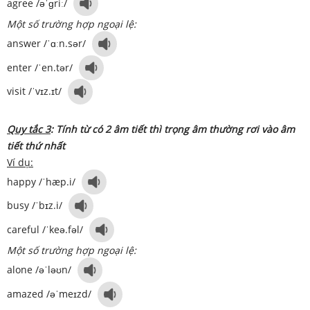
agree /əˈɡriː/
Một số trường hợp ngoại lệ:
answer /ˈɑːn.sər/
enter /ˈen.tər/
visit /ˈvɪz.ɪt/
Quy tắc 3
: Tính từ có 2 âm tiết thì trọng âm thường rơi vào âm
tiết thứ nhất
Ví dụ:
happy /ˈhæp.i/
busy /ˈbɪz.i/
careful /ˈkeə.fəl/
Một số trường hợp ngoại lệ:
alone /əˈləʊn/
amazed /əˈmeɪzd/