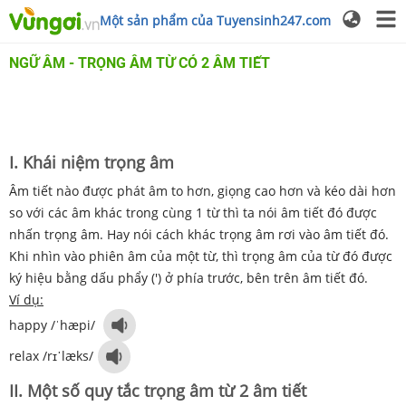
Một sản phẩm của Tuyensinh247.com
NGỮ ÂM - TRỌNG ÂM TỪ CÓ 2 ÂM TIẾT
I. Khái niệm trọng âm
Âm tiết nào được phát âm to hơn, giọng cao hơn và kéo dài hơn
so với các âm khác trong cùng 1 từ thì ta nói âm tiết đó được
nhấn trọng âm. Hay nói cách khác trọng âm rơi vào âm tiết đó.
Khi nhìn vào phiên âm của một từ, thì trọng âm của từ đó được
ký hiệu bằng dấu phẩy (') ở phía trước, bên trên âm tiết đó.
Ví dụ:
happy /ˈhæpi/
relax /rɪ
ˈ
læks/
II. Một số quy tắc trọng âm từ 2 âm tiết