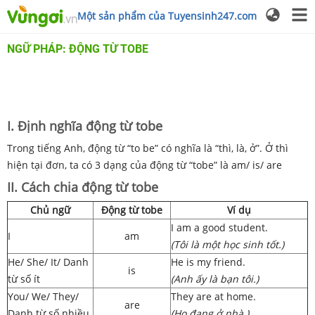
Một sản phẩm của Tuyensinh247.com
NGỮ PHÁP: ĐỘNG TỪ TOBE
I. Định nghĩa động từ tobe
Trong tiếng Anh, động từ “to be” có nghĩa là “thì, là, ở”. Ở thì
hiện tại đơn, ta có 3 dạng của động từ “tobe” là am/ is/ are
II. Cách chia động từ tobe
Chủ ngữ
Động từ tobe
Ví dụ
I am a good student.
I
am
(Tôi là một học sinh tốt.)
He/ She/ It/ Danh
He is my friend.
is
từ số ít
(Anh ấy là bạn tôi.)
You/ We/ They/
They are at home.
are
Danh từ số nhiều
(Họ đang ở nhà.)