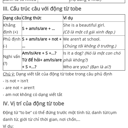
III. Cấu trúc câu với động từ tobe
Dạng câu
Công thức
Ví dụ
Khẳng
She is a beautiful girl.
S + am/is/are + …
định (+)
(Cô là một cô gái xinh đẹp.)
Phủ định
S + am/is/are + not +
We aren’t at school.
(-)
…
(
Chúng tôi không ở trường.)
Am/Is/Are + S +...?
Is it a dog?
(Nó là một con chó
Nghi vấn
Từ để hỏi+ am/is/are
phải không?)
(?)
+ S +...?
Who are you?
(Bạn là ai?)
Chú ý:
Dạng viết tắt của động từ tobe trong câu phủ định
- is not = isn’t
- are not = aren’t
- am not không có dạng viết tắt
IV. Vị trí của động từ tobe
Động từ “to be” có thể đứng trước một tính từ, danh từ/cụm
danh từ, giới từ chỉ thời gian, nơi chốn,…
Ví dụ: