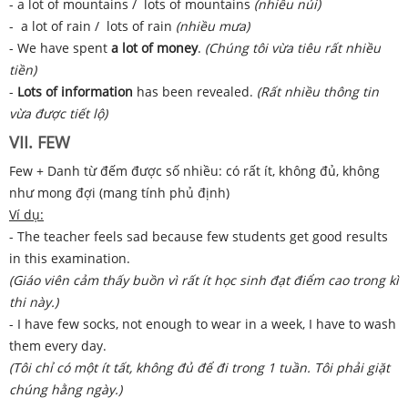
- a lot of mountains / lots of mountains
(nhiều núi)
- a lot of rain / lots of rain
(nhiều mưa)
- We have spent
a lot of money
.
(Chúng tôi vừa tiêu rất nhiều
tiền)
-
Lots of information
has been revealed.
(Rất nhiều thông tin
vừa được tiết lộ)
VII. FEW
Few + Danh từ đếm được số nhiều: có rất ít, không đủ, không
như mong đợi (mang tính phủ định)
Ví dụ:
- The teacher feels sad because few students get good results
in this examination.
(Giáo viên cảm thấy buồn vì rất ít học sinh đạt điểm cao trong kì
thi này.)
- I have few socks, not enough to wear in a week, I have to wash
them every day.
(Tôi chỉ có một ít tất, không đủ để đi trong 1 tuần. Tôi phải giặt
chúng hằng ngày.)