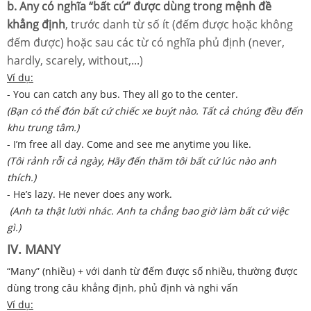
b. Any có nghĩa “bất cứ” được dùng trong mệnh đề
khẳng định
, trước danh từ số ít (đếm được hoặc không
đếm được) hoặc sau các từ có nghĩa phủ định (never,
hardly, scarely, without,...)
Ví dụ:
- You can catch any bus. They all go to the center.
(Bạn có thể đón bất cứ chiếc xe buýt nào. Tất cả chúng đều đến
khu trung tâm.)
- I’m free all day. Come and see me anytime you like.
(Tôi rảnh rỗi cả ngày, Hãy đến thăm tôi bất cứ lúc nào anh
thích.)
- He’s lazy. He never does any work.
(Anh ta thật lười nhác. Anh ta chẳng bao giờ làm bất cứ việc
gì.)
IV. MANY
“Many” (nhiều) + với danh từ đếm được số nhiều, thường được
dùng trong câu khẳng định, phủ định và nghi vấn
Ví dụ: