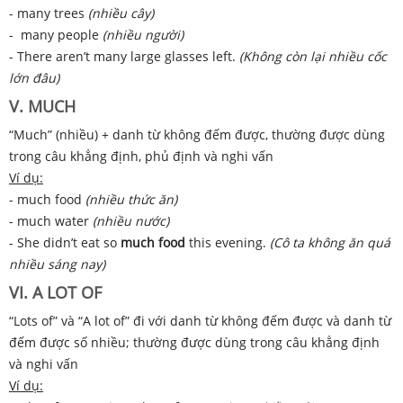
- many trees
(nhiều cây)
- many people
(nhiều người)
- There aren’t many large glasses left.
(Không còn lại nhiều cốc
lớn đâu)
V. MUCH
“Much” (nhiều) + danh từ không đếm được, thường được dùng
trong câu khẳng định, phủ định và nghi vấn
Ví dụ:
- much food
(nhiều thức ăn)
- much water
(nhiều nước)
- She didn’t eat so
much food
this evening.
(Cô ta không ăn quá
nhiều sáng nay)
VI. A LOT OF
“Lots of” và “A lot of” đi với danh từ không đếm được và danh từ
đếm được số nhiều; thường được dùng trong câu khẳng định
và nghi vấn
Ví dụ: