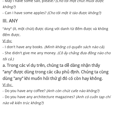
- May I have some salt, please
? (Cho tôi một chút muối được
không?)
- Can I have some apples?
(Cho tôi một ít táo được không?)
III. ANY
"Any" (ít, một chút) được dùng với danh từ đếm được và không
đếm được.
Ví dụ:
- I don't have any books.
(Mình không có quyển sách nào cả).
- She didn't give me any money.
(Cô ấy chẳng đưa đồng nào cho
tôi cả.)
a. Trong các ví dụ trên, chúng ta dễ dàng nhận thấy
"any" được dùng trong các câu phủ định. Chúng ta cùng
dùng "any" khi muốn hỏi thứ gì đó có còn hay không.
Ví dụ:
- Do you have any coffee?
(Anh còn chút cafe nào không?)
- Do you have any architecture magazines?
(Anh có cuốn tạp chí
nào về kiến trúc không?)