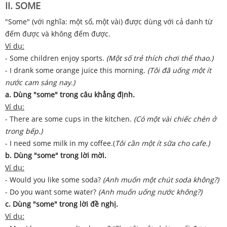
II. SOME
"Some" (với nghĩa: một số, một vài) được dùng với cả danh từ
đếm được và không đếm được.
Ví dụ:
- Some children enjoy sports.
(Một số trẻ thích chơi thể thao.)
- I drank some orange juice this morning.
(Tôi đã uống một ít
nước cam sáng nay.)
a. Dùng "some" trong câu khẳng định.
Ví dụ:
- There are some cups in the kitchen.
(Có một vài chiếc chén ở
trong bếp.)
- I need some milk in my coffee.(
Tôi cần một ít sữa cho cafe.)
b. Dùng "some" trong lời mời.
Ví dụ:
- Would you like some soda?
(Anh muốn một chút soda không?)
- Do you want some water?
(Anh muốn uống nước không?)
c. Dùng "some" trong lời đề nghị.
Ví dụ: