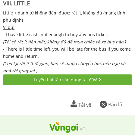
VIII. LITTLE
Little + danh từ không đếm được: rất ít, không đủ (mang tính
phủ định)
Ví dụ:
- I have little cash, not enough to buy any bus ticket.
(Tôi có rất ít tiền mặt, không đủ để mua chiếc vé xe bus nào.)
- There is little time left, you will be late for the bus if you come
home and return.
(Còn lại rất ít thời gian, bạn sẽ muộn chuyến bus nếu bạn về
nhà rồi quay lại.)
Luyện bài tập vận dụng tại đây!
Báo lỗi
Tải về