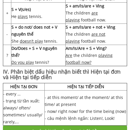
S + am/is/are + Ving
S + V(s/es)
+
The children
are
He
plays
tennis.
playing
football now.
S + do not/ does not + V
S + am/is/are + not + Ving
-
nguyên thể
The children
are not
She
doesn’t play
tennis.
playing
football now.
Do/Does + S + V nguyên
Am/Is/Are + S + Ving?
?
thể?
Are
the children
playing
Do you play
tennis?
football now?
IV. Phân biệt dấu hiệu nhận biết thì Hiện tại đơn
và Hiện tại tiếp diễn
HIỆN TẠI ĐƠN
HIỆN TẠI TIẾP DIỄN
- every …
- at this moment/ at the moment/ at this
- trạng từ tần xuất:
time/ at present
always/ often/
- now/ right now/ for the time being (now)
sometimes/ usually/
- câu mệnh lệnh ngắn: Listen!, Look!
rarely,...