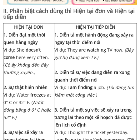
II. Phân biệt cách dùng thì Hiện tại đơn và Hiện tại
tiếp diễn
HIỆN TẠI ĐƠN
HIỆN TẠI TIẾP DIỄN
1. Diễn đạt một thói
1. Diễn tả một hành động
đang xảy ra
quen hàng ngày
ngay tại thời điểm nói
Ví dụ: She
doesn’t
Ví dụ: They
are watching
TV now.
(Bây
come
here very often.
giờ họ đang xem TV.)
(
Cô ấy không đến đây
thường xuyên.)
2. Diễn tả sự việc đang diễn ra xung
quanh thời điểm nói
2. Sự thật hiển nhiên
Ví dụ: I
am finding
a job.
(Tôi đang tìm
Ví dụ: Water
freezes
at
kiếm một công việc.)
0° C or 32° F. (
Nước
đóng băng ở 0° C hoặc
3. Diễn tả một sự việc sẽ xảy ra trong
32° F.)
tương lai theo một kế hoạch đã được
lên lịch cố định
3. Sự việc sẽ xảy ra
Ví dụ: I bought the ticket yesterday.
trong tương lai theo
I
am flying
to New York tomorrow.
(Tôi