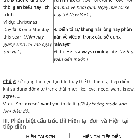
thời gian biểu hay lịch
đã mua vé hôm qua. Ngày mai tôi sẽ
trình
bay tới New York.)
Ví dụ:
Christmas
Day
falls
on a Monday
4. Diễn tả sự không hài lòng hay phàn
this year. (
Năm nay
nàn về việc gì trong câu sử dụng
giáng sinh rơi vào ngày
“always”
thứ Hai.)
Ví dụ: He
is always coming
late. (
Anh ta
toàn đến muộn.)
C
hú ý:
Sử dụng thì hiện tại đơn thay thế thì hiện tại tiếp diễn
khi sử dụng động từ trạng thái như: like, love, need, want, know,
agree, …
Ví dụ:
She
doesn’t want
you to do it. (
Cô ấy không muốn anh
làm điều đó.)
III. Phân biệt cấu trúc thì Hiện tại đơn và Hiện tại
tiếp diễn
HIỆN TẠI ĐƠN
HIỆN TẠI TIẾP DIỄN