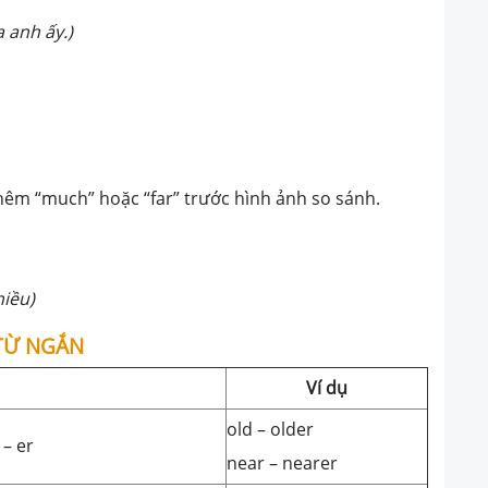
 anh ấy.)
hêm “much” hoặc “far” trước hình ảnh so sánh.
hiều)
 TỪ NGẮN
Ví dụ
old – older
 – er
near – nearer