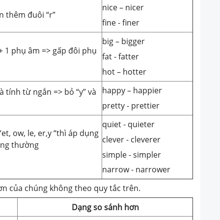
nice – nicer
ần thêm đuôi “r”
fine - finer
big – bigger
) + 1 phụ âm => gấp đôi phụ
fat - fatter
hot – hotter
happy – happier
là tính từ ngắn => bỏ “y” và
pretty - prettier
quiet - quieter
et, ow, le, er,y “thì áp dụng
clever - cleverer
hông thường
simple - simpler
narrow - narrower
ơn của chúng không theo quy tắc trên.
Dạng so sánh hơn