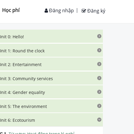
Học phí
Đăng nhập
Đăng ký
Unit 0: Hello!
Unit 1: Round the clock
Unit 2: Entertainment
Unit 3: Community services
Unit 4: Gender equality
Unit 5: The environment
Unit 6: Ecotourism
G.1
.
Từ vựng: Hoạt động trong kì nghỉ