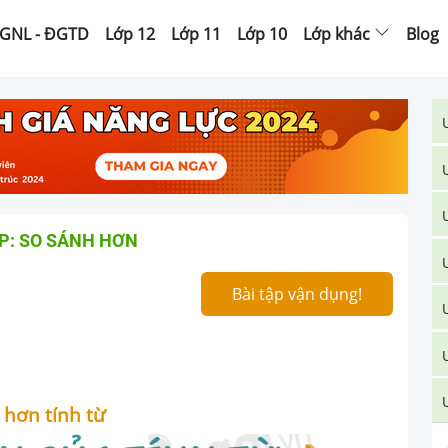
GNL - ĐGTD
Lớp 12
Lớp 11
Lớp 10
Lớp khác
Blog
P: SO SÁNH HƠN
Bài tập vận dụng!
 hơn tính từ