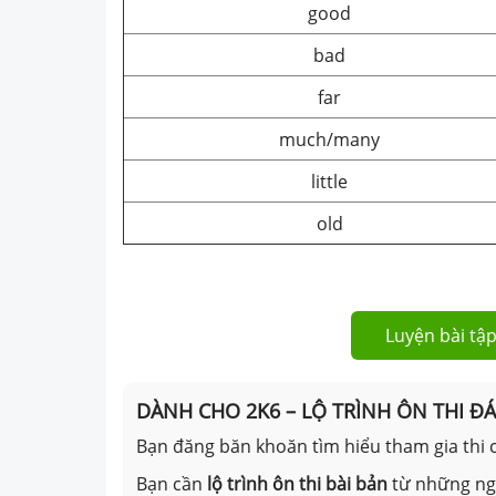
good
bad
far
much/many
little
old
Luyện bài tập
DÀNH CHO 2K6 – LỘ TRÌNH ÔN THI Đ
Bạn đăng băn khoăn tìm hiểu tham gia thi c
Bạn cần
lộ trình ôn thi bài bản
từ những n