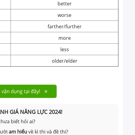
better
worse
farther/further
more
less
older/elder
 vận dụng tại đây!
ÁNH GIÁ NĂNG LỰC 2024!
hưa biết hỏi ai?
gười
am hiểu
về kì thi và đề thi?