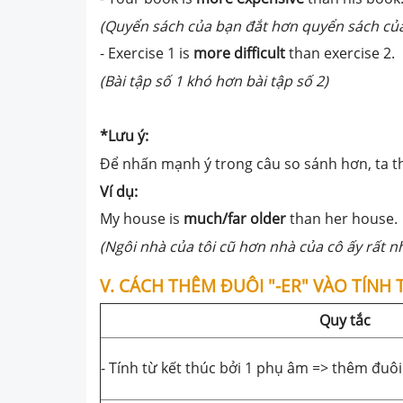
(Quyển sách của bạn đắt hơn quyển sách của
- Exercise 1 is
more difficult
than exercise 2.
(Bài tập số 1 khó hơn bài tập số 2)
*Lưu ý:
Để nhấn mạnh ý trong câu so sánh hơn, ta t
Ví dụ:
My house is
much/far older
than her house.
(Ngôi nhà của tôi cũ hơn nhà của cô ấy rất n
V. CÁCH THÊM ĐUÔI "-ER" VÀO TÍNH
Quy tắc
- Tính từ kết thúc bởi 1 phụ âm => thêm đuôi