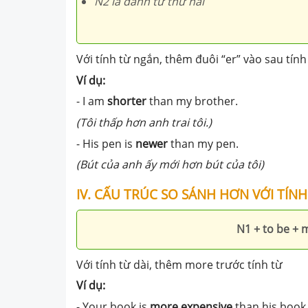
N2 là danh từ thứ hai
Với tính từ ngắn, thêm đuôi “er” vào sau tính
Ví dụ:
- I am
shorter
than my brother.
(Tôi thấp hơn anh trai tôi.)
- His pen is
newer
than my pen.
(Bút của anh ấy mới hơn bút của tôi)
IV. CẤU TRÚC SO SÁNH HƠN VỚI TÍNH
N1 + to be + 
Với tính từ dài, thêm more trước tính từ
Ví dụ:
- Your book is
more expensive
than his book