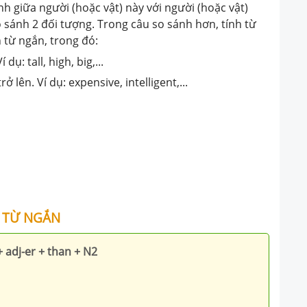
h giữa người (hoặc vật) này với người (hoặc vật)
 sánh 2 đối tượng. Trong câu so sánh hơn, tính từ
h từ ngắn, trong đó:
dụ: tall, high, big,...
ở lên. Ví dụ: expensive, intelligent,...
H TỪ NGẮN
+ adj-er + than + N2