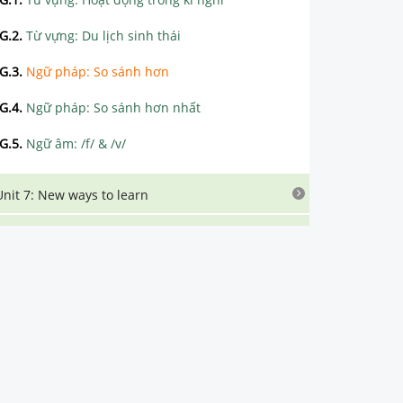
G.2
.
Từ vựng: Du lịch sinh thái
G.3
.
Ngữ pháp: So sánh hơn
G.4
.
Ngữ pháp: So sánh hơn nhất
G.5
.
Ngữ âm: /f/ & /v/
Unit 7: New ways to learn
Unit 8: Technology and inventions