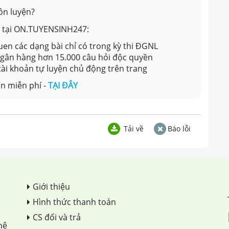
ôn luyện?
ản tại ON.TUYENSINH247:
en các dạng bài chỉ có trong kỳ thi ĐGNL
 ngân hàng hơn 15.000 câu hỏi độc quyền
 tài khoản tự luyện chủ động trên trang
n miễn phí -
TẠI ĐÂY
Tải về
Báo lỗi
Giới thiệu
Hình thức thanh toán
CS đổi và trả
hệ