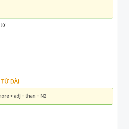
 từ
 TỪ DÀI
more + adj + than + N2
.