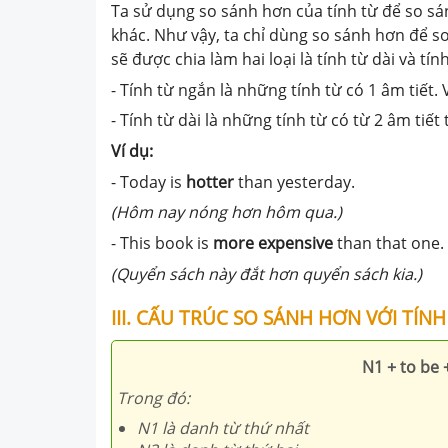
Ta sử dụng so sánh hơn của tính từ để so sán
khác. Như vậy, ta chỉ dùng so sánh hơn để so
sẽ được chia làm hai loại là tính từ dài và tín
- Tính từ ngắn là những tính từ có 1 âm tiết. Ví 
- Tính từ dài là những tính từ có từ 2 âm tiết tr
Ví dụ:
- Today is
hotter
than yesterday.
(Hôm nay nóng hơn hôm qua.)
- This book is
more expensive
than that one.
(Quyển sách này đắt hơn quyển sách kia.)
III. CẤU TRÚC SO SÁNH HƠN VỚI TÍN
N1 + to be 
Trong đó:
N1 là danh từ thứ nhất