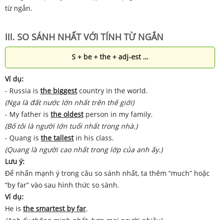
từ ngắn.
III. SO SÁNH NHẤT VỚI TÍNH TỪ NGẮN
S + be + the + adj-est …
Ví dụ:
- Russia is
the biggest
country in the world.
(Nga là đất nước lớn nhất trên thế giới)
- My father is
the oldest
person in my family.
(Bố tôi là người lớn tuổi nhất trong nhà.)
- Quang is
the tallest
in his class.
(Quang là người cao nhất trong lớp của anh ấy.)
Lưu ý:
Để nhấn mạnh ý trong câu so sánh nhất, ta thêm “much” hoặc
“by far” vào sau hình thức so sánh.
Ví dụ:
He is
the smartest by far
.