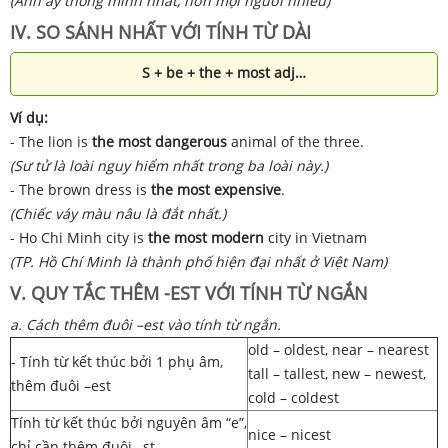
(Anh ấy thông minh nhất, hơn mọi người nhiều)
IV. SO SÁNH NHẤT VỚI TÍNH TỪ DÀI
S + be + the + most adj…
Ví dụ:
- The lion is
the most dangerous
animal of the three.
(Sư tử là loài nguy hiểm nhất trong ba loài này.)
- The brown dress is
the most expensive
.
(Chiếc váy màu nâu là đắt nhất.)
- Ho Chi Minh city is
the most modern
city in Vietnam
(TP. Hồ Chí Minh là thành phố hiện đại nhất ở Việt Nam)
V. QUY TẮC THÊM -EST VỚI TÍNH TỪ NGẮN
a. Cách thêm đuôi –est vào tính từ ngắn.
old – oldest, near – nearest
- Tính từ kết thúc bởi 1 phụ âm,
tall – tallest, new – newest,
thêm đuôi –est
cold – coldest
Tính từ kết thúc bởi nguyên âm “e”,
nice – nicest
chỉ cần thêm đuôi –st.