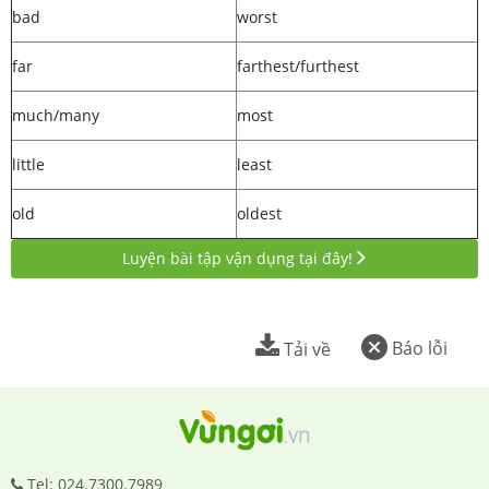
bad
worst
far
farthest/furthest
much/many
most
little
least
old
oldest
Luyện bài tập vận dụng tại đây!
Báo lỗi
Tải về
Tel: 024.7300.7989