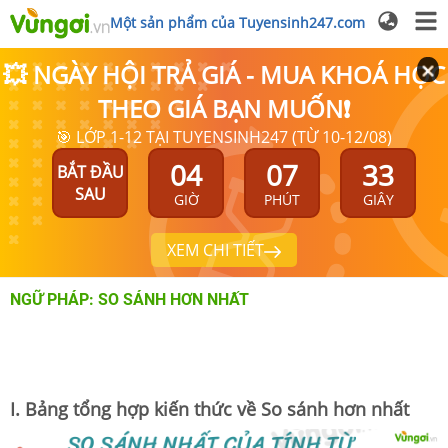
Một sản phẩm của Tuyensinh247.com
💥 NGÀY HỘI TRẢ GIÁ - MUA KHOÁ HỌC
THEO GIÁ BẠN MUỐN❗
🎯 LỚP 1-12 TẠI TUYENSINH247 (TỪ 10-12/08)
04
07
32
BẮT ĐẦU
SAU
GIỜ
PHÚT
GIÂY
XEM CHI TIẾT
NGỮ PHÁP: SO SÁNH HƠN NHẤT
I. Bảng tổng hợp kiến thức về So sánh hơn nhất