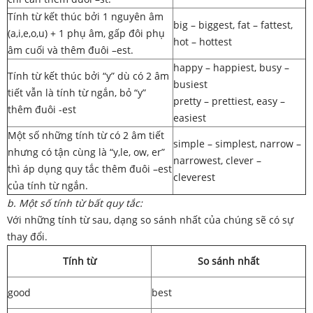
Tính từ kết thúc bởi 1 nguyên âm
big – biggest, fat – fattest,
(a,i,e,o,u) + 1 phụ âm, gấp đôi phụ
hot – hottest
âm cuối và thêm đuôi –est.
happy – happiest, busy –
Tính từ kết thúc bởi “y” dù có 2 âm
busiest
tiết vẫn là tính từ ngắn, bỏ “y”
pretty – prettiest, easy –
thêm đuôi -est
easiest
Một số những tính từ có 2 âm tiết
simple – simplest, narrow –
nhưng có tận cùng là “y,le, ow, er”
narrowest, clever –
thì áp dụng quy tắc thêm đuôi –est
cleverest
của tính từ ngắn.
b. Một số tính từ bất quy tắc:
Với những tính từ sau, dạng so sánh nhất của chúng sẽ có sự
thay đổi.
Tính từ
So sánh nhất
good
best