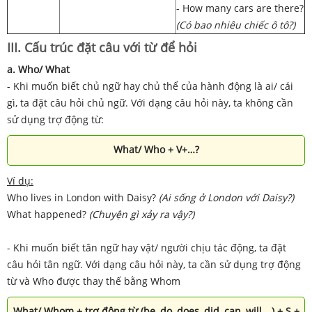
- How many cars are there?
(Có bao nhiêu chiếc ô tô?)
III. Cấu trúc đặt câu với từ để hỏi
a. Who/ What
- Khi muốn biết chủ ngữ hay chủ thể của hành động là ai/ cái
gì, ta đặt câu hỏi chủ ngữ. Với dạng câu hỏi này, ta không cần
sử dụng trợ động từ:
What/ Who + V+…?
Ví dụ:
Who lives in London with Daisy?
(Ai sống ở London với Daisy?)
What happened?
(Chuyện gì xảy ra vậy?)
- Khi muốn biết tân ngữ hay vật/ người chịu tác động, ta đặt
câu hỏi tân ngữ. Với dạng câu hỏi này, ta cần sử dụng trợ động
từ và Who được thay thế bằng Whom
What/ Whom + trợ động từ (be, do, does, did, can, will,…) + S +