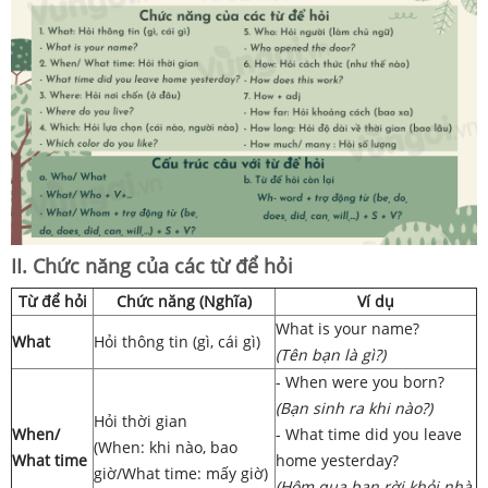
II. Chức năng của các từ để hỏi
Từ để hỏi
Chức năng (Nghĩa)
Ví dụ
What is your name?
What
Hỏi thông tin (gì, cái gì)
(Tên bạn là gì?)
- When were you born?
(Bạn sinh ra khi nào?)
Hỏi thời gian
When/
- What time did you leave
(When: khi nào, bao
What time
home yesterday?
giờ/What time: mấy giờ)
(Hôm qua bạn rời khỏi nhà