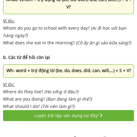
V?
Ví dụ:
Whom do you go to school with every day?
(Ai đi học với bạn
hàng ngày?)
What does she eat in the morning?
(Cô ấy ăn gì vào bữa sáng?)
b. Các từ để hỏi còn lại
Wh- word + trợ động từ (be, do, does, did, can, will,…) + S + V?
Ví dụ:
Where do they live?
(Họ sống ở đâu?)
What are you doing?
(Bạn đang làm gì thế?)
What should I do?
(Tôi nên làm gì?)
Luyện bài tập vận dụng tại đây!