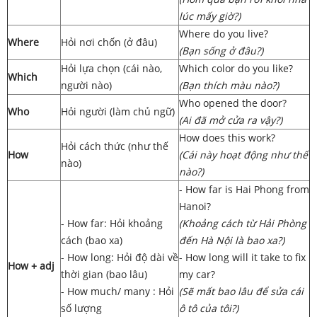
lúc mấy giờ?)
Where do you live?
Where
Hỏi nơi chốn (ở đâu)
(Bạn sống ở đâu?)
Hỏi lựa chọn (cái nào,
Which color do you like?
Which
người nào)
(Bạn thích màu nào?)
Who opened the door?
Who
Hỏi người (làm chủ ngữ)
(Ai đã mở cửa ra vậy?)
How does this work?
Hỏi cách thức (như thế
How
(Cái này hoạt động như thế
nào)
nào?)
- How far is Hai Phong from
Hanoi?
- How far: Hỏi khoảng
(Khoảng cách từ Hải Phòng
cách (bao xa)
đến Hà Nội là bao xa?)
- How long: Hỏi độ dài về
- How long will it take to fix
How + adj
thời gian (bao lâu)
my car?
- How much/ many : Hỏi
(Sẽ mất bao lâu để sửa cái
số lượng
ô tô của tôi?)