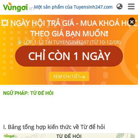
Một sản phẩm của Tuyensinh247.com
💥 NGÀY HỘI TRẢ GIÁ - MUA KHOÁ HỌC
THEO GIÁ BẠN MUỐN❗
🎯 LỚP 1-12 TẠI TUYENSINH247 (TỪ 10-12/08)
CHỈ CÒN 1 NGÀY
XEM CHI TIẾT
NGỮ PHÁP: TỪ ĐỂ HỎI
I. Bảng tổng hợp kiến thức về Từ để hỏi