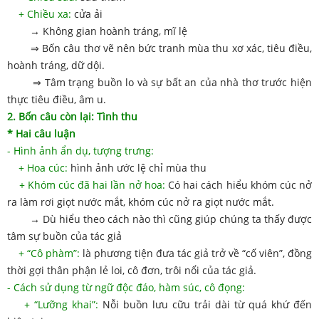
+ Chiều xa:
cửa ải
→ Không gian hoành tráng, mĩ lệ
⇒ Bốn câu thơ vẽ nên bức tranh mùa thu xơ xác, tiêu điều,
hoành tráng, dữ dội.
⇒ Tâm trạng buồn lo và sự bất an của nhà thơ trước hiện
thực tiêu điều, âm u.
2. Bốn câu còn lại: Tình thu
* Hai câu luận
- Hình ảnh ẩn dụ, tượng trưng:
+ Hoa cúc:
hình ảnh ước lệ chỉ mùa thu
+ Khóm cúc đã hai lần nở hoa:
Có hai cách hiểu khóm cúc nở
ra làm rơi giọt nước mắt, khóm cúc nở ra giọt nước mắt.
→ Dù hiểu theo cách nào thì cũng giúp chúng ta thấy được
tâm sự buồn của tác giả
+ “Cô phàm”:
là phương tiện đưa tác giả trở về “cố viên”, đồng
thời gợi thân phận lẻ loi, cô đơn, trôi nổi của tác giả.
- Cách sử dụng từ ngữ độc đáo, hàm súc, cô đọng:
+ “Lưỡng khai”:
Nỗi buồn lưu cữu trải dài từ quá khứ đến