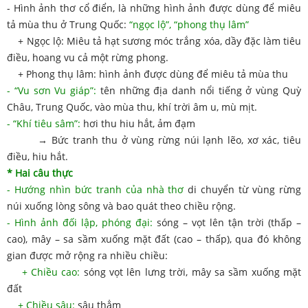
- Hình ảnh thơ cổ điển, là những hình ảnh được dùng để miêu
tả mùa thu ở Trung Quốc:
“ngọc lộ”, “phong thụ lâm”
+ Ngọc lộ: Miêu tả hạt sương móc trắng xóa, dầy đặc làm tiêu
điều, hoang vu cả một rừng phong.
+ Phong thụ lâm: hình ảnh được dùng để miêu tả mùa thu
- “Vu sơn Vu giáp”:
tên những địa danh nổi tiếng ở vùng Quỳ
Châu, Trung Quốc, vào mùa thu, khí trời âm u, mù mịt.
- “Khí tiêu sâm”:
hơi thu hiu hắt, ảm đạm
→ Bức tranh thu ở vùng rừng núi lạnh lẽo, xơ xác, tiêu
điều, hiu hắt.
* Hai câu thực
- Hướng nhìn bức tranh của nhà thơ
di chuyển từ vùng rừng
núi xuống lòng sông và bao quát theo chiều rộng.
- Hình ảnh đối lập, phóng đại:
sóng – vọt lên tận trời (thấp –
cao), mây – sa sầm xuống mặt đất (cao – thấp), qua đó không
gian được mở rộng ra nhiều chiều:
+ Chiều cao:
sóng vọt lên lưng trời, mây sa sầm xuống mặt
đất
+ Chiều sâu:
sâu thẳm