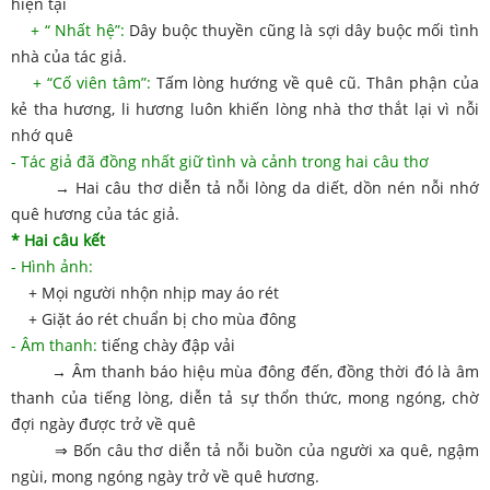
hiện tại
+ “ Nhất hệ”:
Dây buộc thuyền cũng là sợi dây buộc mối tình
nhà của tác giả.
+ “Cố viên tâm”:
Tấm lòng hướng về quê cũ. Thân phận của
kẻ tha hương, li hương luôn khiến lòng nhà thơ thắt lại vì nỗi
nhớ quê
- Tác giả đã đồng nhất giữ tình và cảnh trong hai câu thơ
→ Hai câu thơ diễn tả nỗi lòng da diết, dồn nén nỗi nhớ
quê hương của tác giả.
* Hai câu kết
- Hình ảnh:
+ Mọi người nhộn nhịp may áo rét
+ Giặt áo rét chuẩn bị cho mùa đông
- Âm thanh:
tiếng chày đập vải
→ Âm thanh báo hiệu mùa đông đến, đồng thời đó là âm
thanh của tiếng lòng, diễn tả sự thổn thức, mong ngóng, chờ
đợi ngày được trở về quê
⇒ Bốn câu thơ diễn tả nỗi buồn của người xa quê, ngậm
ngùi, mong ngóng ngày trở về quê hương.