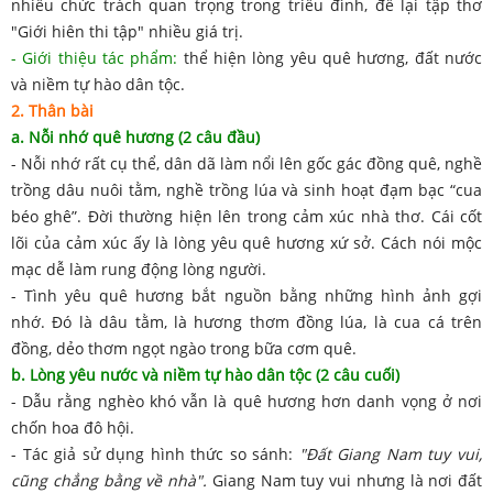
nhiều chức trách quan trọng trong triều đình, để lại tập thơ
"Giới hiên thi tập" nhiều giá trị.
- Giới thiệu tác phẩm:
thể hiện lòng yêu quê hương, đất nước
và niềm tự hào dân tộc.
2. Thân bài
a. Nỗi nhớ quê hương (2 câu đầu)
- Nỗi nhớ rất cụ thể, dân dã làm nổi lên gốc gác đồng quê, nghề
trồng dâu nuôi tằm, nghề trồng lúa và sinh hoạt đạm bạc “cua
béo ghê”. Đời thường hiện lên trong cảm xúc nhà thơ. Cái cốt
lõi của cảm xúc ấy là lòng yêu quê hương xứ sở. Cách nói mộc
mạc dễ làm rung động lòng người.
- Tình yêu quê hương bắt nguồn bằng những hình ảnh gợi
nhớ. Đó là dâu tằm, là hương thơm đồng lúa, là cua cá trên
đồng, dẻo thơm ngọt ngào trong bữa cơm quê.
b. Lòng yêu nước và niềm tự hào dân tộc (2 câu cuối)
- Dẫu rằng nghèo khó vẫn là quê hương hơn danh vọng ở nơi
chốn hoa đô hội.
- Tác giả sử dụng hình thức so sánh:
"Đất Giang Nam tuy vui,
cũng chẳng bằng về nhà".
Giang Nam tuy vui nhưng là nơi đất