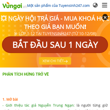
Một sản phẩm của Tuyensinh247.com
💥 NGÀY HỘI TRẢ GIÁ - MUA KHOÁ HỌC
THEO GIÁ BẠN MUỐN❗
🎯 LỚP 1-12 TẠI TUYENSINH247 (TỪ 10-12/08)
BẮT ĐẦU SAU 1 NGÀY
XEM CHI TIẾT
PHÂN TÍCH HỨNG TRỞ VỀ
1. Mở bài
- Giới thiệu tác giả Nguyễn Trung Ngạn:
là người từng giữ