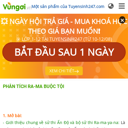
Một sản phẩm của Tuyensinh247.com
💥 NGÀY HỘI TRẢ GIÁ - MUA KHOÁ HỌC
THEO GIÁ BẠN MUỐN❗
🎯 LỚP 1-12 TẠI TUYENSINH247 (TỪ 10-12/08)
BẮT ĐẦU SAU 1 NGÀY
XEM CHI TIẾT
PHÂN TÍCH RA-MA BUỘC TỘI
1. Mở bài:
- Giới thiệu chung về sử thi Ấn Độ và bộ sử thi Ra-ma-ya-na:
Là