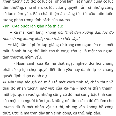
ghen tuông cực độ; có lúc oai phong lẫm liệt những cũng có lúc
tầm thường, nhỏ nhen; có lúc cương quyết, rắn rỏi nhưng cũng
có lúc mềm yếu. Bản chất thiện-ác; sáng-tối; tốt-xấu luôn luôn
tương phản trong tính cách của Ra-ma.
- Khi Xi-ta bước lên giàn hỏa thiêu:
+ Ra-ma: câm lặng, không
nói “mắt dán xuống đất, lúc đó
nom chàng khủng khiếp như thần chết vậy.”
=> Một tâm lí phức tạp, giằng xé trong con người Ra-ma: một
mặt là anh hùng, thủ lĩnh cao thượng; còn lại là một con người
tầm thường, mềm yếu.
=> Hoàn cảnh của Ra-ma thật ngặt nghèo, đòi hỏi chàng
phải có sự lựa chọn quyết liệt: tình yêu hay danh dự => chàng
quyết định chọn danh dự
=> Như vậy, tác giả đã miêu tả một cách tinh tế, chân thực về
thái độ ghen tuông, ngờ vực của Ra-ma – một vị thần thánh,
một bậc quân vương, nhưng cũng có đủ mọi cung bậc tình cảm
của một con người trần tục. Những nét tính cách đó đã làm cho
Ra-ma dù là một nhân vật sử thi, nhưng vẫn không hề công
thức, ước lệ mà tràn đầy tính sinh động, cụ thể, hấp dẫn.