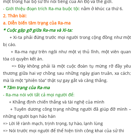
một trong hai bộ sử thi nổi tiếng của Ấn Độ và thế giới.
- Giới thiệu đoạn trích Ra-ma buộc tội:
nằm ở khúc ca thứ 6.
2. Thân bài:
a. Diễn biến tâm trạng của Ra-ma
* Cuộc gặp gỡ giữa Ra-ma và Xi-ta:
+ Xi-ta phải đứng trước mọi người trong cộng đồng như một
bị cáo.
+ Ra-ma ngự trên ngôi như một vị thủ lĩnh, một viên quan
tòa có quyền kết án.
=> Đây không phải là một cuộc đoàn tụ mừng rỡ đầy yêu
thương giữa hai vợ chồng sau những ngày gian truân, xa cách;
mà là một “phiên tòa” thật sự gay gắt và căng thẳng.
* Tâm trạng của Ra-ma
- Ra-ma nói với tất cả mọi người để:
+ Khẳng định chiến thắng và tài nghệ của mình
+ Tuyên dương công trạng những người đã giúp đỡ mình –
những người bạn hảo hán
=> Lời lẽ rành mạch, trịnh trọng, tự hào, lạnh lùng
=> Nói trước mọi người để thể hiện tính công khai của sử thi