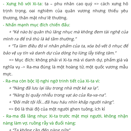
- Xưng hô với Xi-ta:
ta – phu nhân cao quý => cách xưng hô
trịnh trọng, oai nghiêm của quân vương nhưng thiếu yêu
thương, thân mật như lẽ thường.
- Nhấn mạnh mục đích chiến đấu:
+ “Kẻ nào bị quân thù lăng nhục mà không đem tài nghệ của
mình ra để trả thù là kẻ tầm thường.”
+ “Ta làm điều đó vì nhân phẩm của ta, xóa bỏ vết ô nhục để
bảo vệ uy tín và danh dự của dòng họ lừng lẫy tiếng tăm.”
=> Mục đích: không phải vì Xi-ta mà vì danh dự, phẩm giá và
nghĩa vụ -> Ra-ma đúng là một hoàng tử, một quốc vương mẫu
mực.
- Ra-ma còn bộc lộ nghi ngờ trinh tiết của Xi-ta vì:
+ “Nàng đã lưu lại lâu trong nhà một kẻ xa lạ”.
+ “Nàng bị quấy nhiễu trong vạt áo của Ra-va-na”.
+ “Đôi mắt tội lỗi...đã hau háu nhìn khắp người nàng”.
=> Đó là thái độ của một người ghen tuông, ích kỉ
- Ra-ma đã lăng nhục Xi-ta trước mặt mọi người, không nhận
nàng làm vợ, ruồng rẫy và đuổi nàng:
+ “Ta không cần đến nàng nữa”.