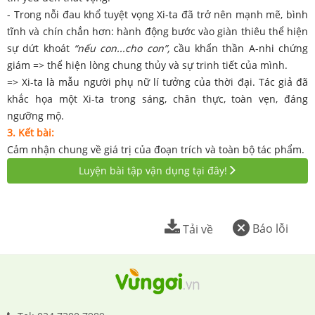
- Trong nỗi đau khổ tuyệt vọng Xi-ta đã trở nên mạnh mẽ, bình
tĩnh và chín chắn hơn: hành động bước vào giàn thiêu thể hiện
sự dứt khoát
“nếu con...cho con”,
cầu khẩn thần A-nhi chứng
giám => thể hiện lòng chung thủy và sự trinh tiết của mình.
=> Xi-ta là mẫu người phụ nữ lí tưởng của thời đại. Tác giả đã
khắc họa một Xi-ta trong sáng, chân thực, toàn vẹn, đáng
ngưỡng mộ.
3. Kết bài:
Cảm nhận chung về giá trị của đoạn trích và toàn bộ tác phẩm.
Luyện bài tập vận dụng tại đây!
Báo lỗi
Tải về