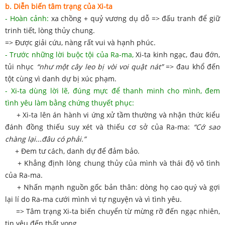
b. Diễn biến tâm trạng của Xi-ta
- Hoàn cảnh:
xa chồng + quỷ vương dụ dỗ => đấu tranh để giữ
trinh tiết, lòng thủy chung.
=> Được giải cứu, nàng rất vui và hạnh phúc.
- Trước những lời buộc tội của Ra-ma,
Xi-ta kinh ngạc, đau đớn,
tủi nhục
“như một cây leo bị vòi voi quật nát”
=> đau khổ đến
tột cùng vì danh dự bị xúc phạm.
- Xi-ta dùng lời lẽ, đúng mực để thanh minh cho mình, đem
tình yêu làm bằng chứng thuyết phục:
+ Xi-ta lên án hành vi ứng xử tầm thường và nhận thức kiểu
đánh đồng thiếu suy xét và thiếu cơ sở của Ra-ma:
“Cớ sao
chàng lại...đâu có phải.”
+ Đem tư cách, danh dự để đảm bảo.
+ Khẳng định lòng chung thủy của mình và thái độ vô tình
của Ra-ma.
+ Nhấn mạnh nguồn gốc bản thân: dòng họ cao quý và gợi
lại lí do Ra-ma cưới mình vì tự nguyện và vì tình yêu.
=> Tâm trạng Xi-ta biến chuyển từ mừng rỡ đến ngạc nhiên,
tin yêu đến thất vọng.