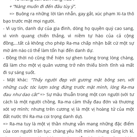
+ “Nàng muốn đi đến đâu tùy ý”.
=> Buông ra những lời tàn nhẫn, gay gắt, xúc phạm Xi-ta thô
bạo trước mặt mọi người.
- Vì uy tín, danh dự của gia đình, dòng họ quyền quý cao sang,
vì vinh quang chiến thắng, vì niềm tự hào của cả cộng
đồng,...tất cả không cho phép Ra-ma chấp nhận bất cứ một sự
mờ ám nào có thể làm tổn hại đến danh dự.
- Đồng thời nó cũng thể hiện sự ghen tuông trong lòng chàng,
đã làm cho một vị quân vương trở nên thiếu bình tĩnh và mất
đi sự sáng suốt.
- Mặt khác:
“Thấy người đẹp với gương mặt bông sen, với
những cuộc tóc lượn sóng đứng trước mặt mình, lòng Ra-ma
đau như dao cắt”
=> Sự mâu thuẫn trong một con người (với tư
cách là một người chồng, Ra-ma cảm thấy đau đớn và thương
xót vợ mình; nhưng trên cương vị là một vị hoàng tử của một
đất nước thì Ra-ma coi trọng danh dự).
=> Ra-ma tuy là một vị thần nhưng vẫn mang những đặc điểm
của con người trần tục: chàng yêu hết mình nhưng cũng ích kỉ,