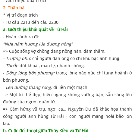
- Giới thiệu đoạn trích
2. Thân bài
* Vị trí đoạn trích
- Từ câu 2213 đến câu 2230.
a. Giới thiệu khái quát về Từ Hải
- Hoàn cảnh ra đi:
“Nửa năm hương lửa đương nồng”
=> Cuộc sống vợ chồng đang nồng nàn, đằm thắm.
- Trượng phu
: chỉ người đàn ông có chí khí, bậc anh hùng.
-
Thoắt:
dứt khoát, mau lẹ, nhanh chóng.
-
Động lòng bốn phương:
trong lòng náo nức chí tung hoành ở
bốn phương.
-
Lên đường thẳng rong:
đi liền một mạch.
=> Một tư thế đẹp, hiên ngang không vướng bận, sẵn sàng lên
đường của người quân tử.
=> Cảm hứng vũ trụ, ngợi ca… Nguyên Du đã khắc họa thành
công người anh hùng Từ Hải - con người mang hoài bão lớn
lao.
b. Cuộc đối thoại giữa Thúy Kiều và Từ Hải