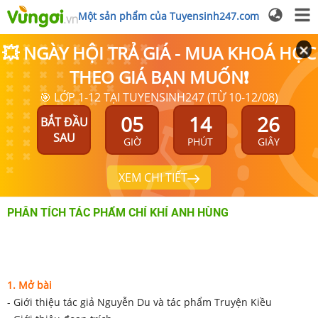
Một sản phẩm của Tuyensinh247.com
💥 NGÀY HỘI TRẢ GIÁ - MUA KHOÁ HỌC
THEO GIÁ BẠN MUỐN❗
🎯 LỚP 1-12 TẠI TUYENSINH247 (TỪ 10-12/08)
05
14
26
BẮT ĐẦU
SAU
GIỜ
PHÚT
GIÂY
XEM CHI TIẾT
PHÂN TÍCH TÁC PHẨM CHÍ KHÍ ANH HÙNG
1. Mở bài
- Giới thiệu tác giả Nguyễn Du và tác phẩm Truyện Kiều