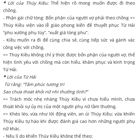
*
Lời của Thúy Kiều:
Thể hiện rõ mong muốn được đi theo
chồng.
- Phận gái chữ tòng: Bổn phận của người vợ phải theo chồng =>
Thúy Kiều viện vào lễ giáo phong kiến để thuyết phục Từ Hải
“phu xướng phụ tùy”, “xuất giá tòng phu”.
- Kiều muốn ra đi để cùng chia sẻ, cùng tiếp sức và gánh vác
công việc với chồng.
=> Thúy Kiều không chỉ ý thức được bổn phận của người vợ, thể
hiện tình yêu với chồng mà còn hiểu, khâm phục và kính trọng
Từ Hải.
*
Lời của Từ Hải
Từ rằng: “Tâm phúc tương tri
Sao chưa thoát khỏi nữ nhi thường tình?”
=> Trách móc nhẹ nhàng Thúy Kiều vì chưa hiểu mình, chưa
thoát khỏi sự ủy mị của một người phụ nữ tầm thường.
=> Khéo léo, vừa như lời động viên, an ủi Thúy Kiều; vừa khiến
Thúy Kiều tự hào khi được đánh giá cao hơn những người phụ
nữ khác.
- Nêu lí do khiến Thúy Kiều không thể theo: