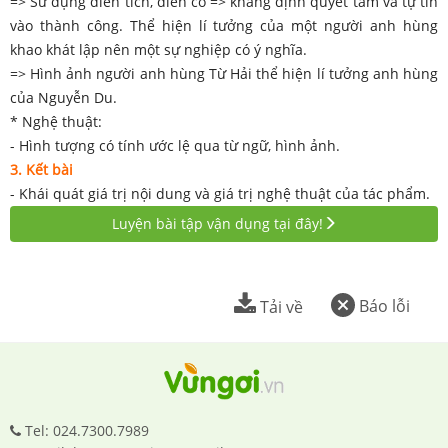
=> Sử dụng điển tích, điển cố => khẳng định quyết tâm và tự tin
vào thành công. Thể hiện lí tưởng của một người anh hùng
khao khát lập nên một sự nghiệp có ý nghĩa.
=> Hình ảnh người anh hùng Từ Hải thể hiện lí tưởng anh hùng
của Nguyễn Du.
* Nghệ thuật:
- Hình tượng có tính ước lệ qua từ ngữ, hình ảnh.
3. Kết bài
- Khái quát giá trị nội dung và giá trị nghệ thuật của tác phẩm.
Luyện bài tập vận dụng tại đây!
Báo lỗi
Tải về
Tel: 024.7300.7989