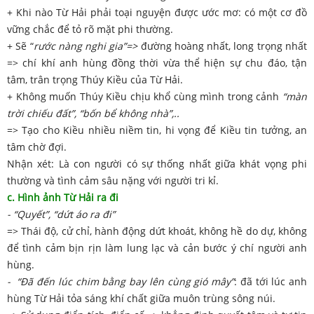
+ Khi nào Từ Hải phải toại nguyện được ước mơ: có một cơ đồ
vững chắc để tỏ rõ mặt phi thường.
+ Sẽ “
rước nàng nghi gia”=>
đường hoàng nhất, long trọng nhất
=> chí khí anh hùng đồng thời vừa thể hiện sự chu đáo, tận
tâm, trân trọng Thúy Kiều của Từ Hải.
+ Không muốn Thúy Kiều chịu khổ cùng mình trong cảnh
“màn
trời chiếu đất”, “bốn bể không nhà”,..
=> Tạo cho Kiều nhiều niềm tin, hi vọng để Kiều tin tưởng, an
tâm chờ đợi.
Nhận xét: Là con người có sự thống nhất giữa khát vọng phi
thường và tình cảm sâu nặng với người tri kỉ.
c. Hình ảnh Từ Hải ra đi
- “Quyết”, “dứt áo ra đi”
=> Thái độ, cử chỉ, hành động dứt khoát, không hề do dự, không
để tình cảm bịn rịn làm lung lạc và cản bước ý chí người anh
hùng.
- “Đã đến lúc chim bằng bay lên cùng gió mây”
: đã tới lúc anh
hùng Từ Hải tỏa sáng khí chất giữa muôn trùng sông núi.