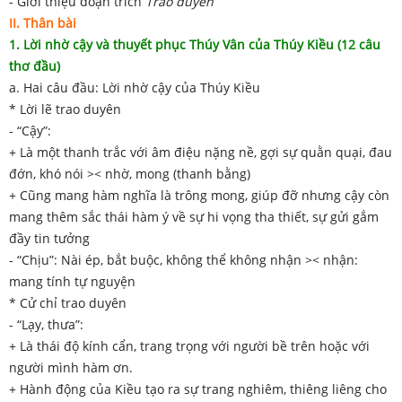
- Giới thiệu đoạn trích
Trao duyên
II. Thân bài
1. Lời nhờ cậy và thuyết phục Thúy Vân của Thúy Kiều (12 câu
thơ đầu)
a. Hai câu đầu: Lời nhờ cậy của Thúy Kiều
* Lời lẽ trao duyên
- “Cậy”:
+ Là một thanh trắc với âm điệu nặng nề, gợi sự quằn quại, đau
đớn, khó nói >< nhờ, mong (thanh bằng)
+ Cũng mang hàm nghĩa là trông mong, giúp đỡ nhưng cậy còn
mang thêm sắc thái hàm ý về sự hi vọng tha thiết, sự gửi gắm
đầy tin tưởng
- “Chịu”: Nài ép, bắt buộc, không thể không nhận >< nhận:
mang tính tự nguyện
* Cử chỉ trao duyên
- “Lạy, thưa”:
+ Là thái độ kính cẩn, trang trọng với người bề trên hoặc với
người mình hàm ơn.
+ Hành động của Kiều tạo ra sự trang nghiêm, thiêng liêng cho