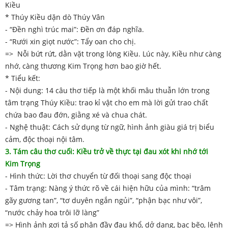
Kiều
* Thúy Kiều dặn dò Thúy Vân
- “Đền nghì trúc mai”: Đền ơn đáp nghĩa.
- “Rưới xin giọt nước”: Tẩy oan cho chị.
=> Nỗi bứt rứt, dằn vặt trong lòng Kiều. Lúc này, Kiều như càng
nhớ, càng thương Kim Trọng hơn bao giờ hết.
* Tiểu kết:
- Nội dung: 14 câu thơ tiếp là một khối mâu thuẫn lớn trong
tâm trạng Thúy Kiều: trao kỉ vật cho em mà lời gửi trao chất
chứa bao đau đớn, giằng xé và chua chát.
- Nghệ thuật: Cách sử dụng từ ngữ, hình ảnh giàu giá trị biểu
cảm, độc thoại nội tâm.
3. Tám câu thơ cuối: Kiều trở về thực tại đau xót khi nhớ tới
Kim Trọng
- Hình thức: Lời thơ chuyển từ đối thoại sang độc thoại
- Tâm trạng: Nàng ý thức rõ về cái hiện hữu của mình: “trâm
gãy gương tan”, “tơ duyên ngắn ngủi”, “phận bạc như vôi”,
“nước chảy hoa trôi lỡ làng”
=> Hình ảnh gợi tả số phận đầy đau khổ, dở dang, bạc bẽo, lênh