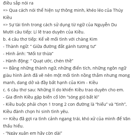
điều sắp nói ra
=> Qua cách nói thể hiện sự thông minh, khéo léo của Thúy
Kiều
=> Sự tài tình trong cách sử dụng từ ngữ của Nguyễn Du
Mười câu tiếp: Lí lẽ trao duyên của Kiều.
b. 4 câu thơ tiếp: Kể về mối tình với chàng Kim
- Thành ngữ: “ Giữa đường đắt gánh tương tư”
- Hình ảnh: “Mối tơ thừa”
- Hành động: “ Quạt ước, chén thề”
=> Bằng những thành ngữ, những điển tích, những ngôn ngữ
giàu hình ảnh đã vẽ nên một mối tình nồng thắm nhưng mong
manh, dang dở và đầy bất hạnh của Kim - Kiều
c. 6 câu thơ sau: Những lí do khiến Kiều trao duyên cho em.
- Gia đình Kiều gặp biến cố lớn “sóng gió bất kì”
- Kiều buộc phải chọn 1 trong 2 con đường là “hiếu” và “tình”,
Kiều đành chọn hi sinh tình yêu.
=> Kiều đã gợi ra tình cảnh ngang trái, khó xử của mình để Vân
thấu hiểu.
- “Ngày xuân em hãy còn dài”