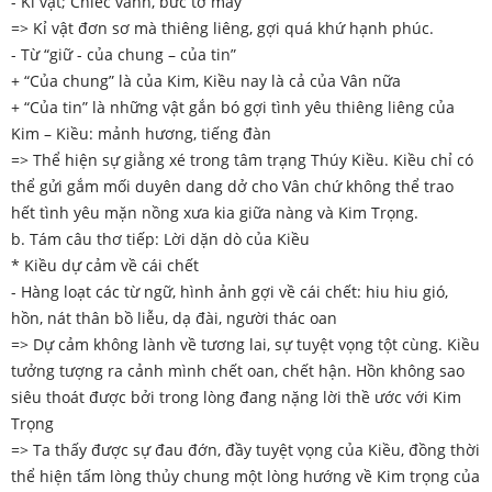
- Kỉ vật; Chiếc vành, bức tờ mây
=> Kỉ vật đơn sơ mà thiêng liêng, gợi quá khứ hạnh phúc.
- Từ “giữ - của chung – của tin”
+ “Của chung” là của Kim, Kiều nay là cả của Vân nữa
+ “Của tin” là những vật gắn bó gợi tình yêu thiêng liêng của
Kim – Kiều: mảnh hương, tiếng đàn
=> Thể hiện sự giằng xé trong tâm trạng Thúy Kiều. Kiều chỉ có
thể gửi gắm mối duyên dang dở cho Vân chứ không thể trao
hết tình yêu mặn nồng xưa kia giữa nàng và Kim Trọng.
b. Tám câu thơ tiếp: Lời dặn dò của Kiều
* Kiều dự cảm về cái chết
- Hàng loạt các từ ngữ, hình ảnh gợi về cái chết: hiu hiu gió,
hồn, nát thân bồ liễu, dạ đài, người thác oan
=> Dự cảm không lành về tương lai, sự tuyệt vọng tột cùng. Kiều
tưởng tượng ra cảnh mình chết oan, chết hận. Hồn không sao
siêu thoát được bởi trong lòng đang nặng lời thề ước với Kim
Trọng
=> Ta thấy được sự đau đớn, đầy tuyệt vọng của Kiều, đồng thời
thể hiện tấm lòng thủy chung một lòng hướng về Kim trọng của