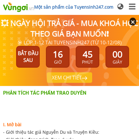
Một sản phẩm của Tuyensinh247.com
💥 NGÀY HỘI TRẢ GIÁ - MUA KHOÁ HỌC
THEO GIÁ BẠN MUỐN❗
🎯 LỚP 1-12 TẠI TUYENSINH247 (TỪ 10-12/08)
16
45
00
BẮT ĐẦU
SAU
GIỜ
PHÚT
GIÂY
XEM CHI TIẾT
PHÂN TÍCH TÁC PHẨM TRAO DUYÊN
I. Mở bài
- Giới thiệu tác giả Nguyễn Du và Truyện Kiều: