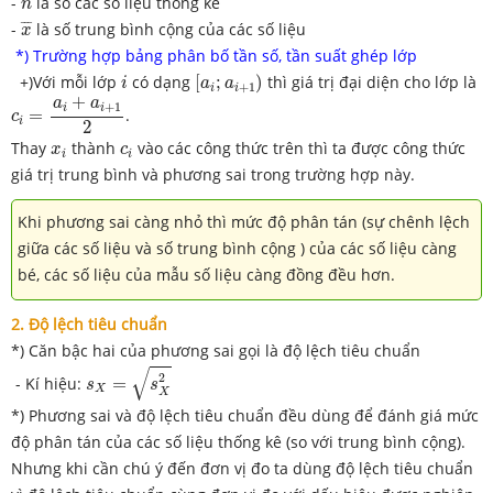
-
là số các số liệu thống kê
n
x
¯
¯
¯
¯
-
là số trung bình cộng của các số liệu
x
*) Trường hợp bảng phân
bố tần số, tần suất ghép lớp
[
a
i
;
a
i
+
1
)
i
+)Với mỗi lớp
có dạng
[
;
)
thì giá trị đại diện cho lớp là
i
a
a
+
1
i
i
c
i
=
a
i
+
a
i
+
1
2
+
a
a
+
1
i
i
=
.
c
i
2
x
i
c
i
Thay
thành
vào các công thức trên thì ta được công thức
x
c
i
i
giá trị trung bình và phương sai trong trường hợp này.
Khi phương sai càng nhỏ thì mức độ phân tán (sự chênh lệch
giữa các số liệu và số trung bình cộng ) của các số liệu càng
bé, các số liệu của mẫu số liệu càng đồng đều hơn.
2. Độ lệch tiêu chuẩn
*) Căn bậc hai của phương sai gọi là độ lệch tiêu chuẩn
s
X
=
s
X
2
√
2
- Kí hiệu:
=
s
s
X
X
*) Phương sai và độ lệch tiêu chuẩn đều dùng để đánh giá mức
độ phân tán của các số liệu thống kê (so với trung bình cộng).
Nhưng khi cần chú ý đến đơn vị đo ta dùng độ lệch tiêu chuẩn