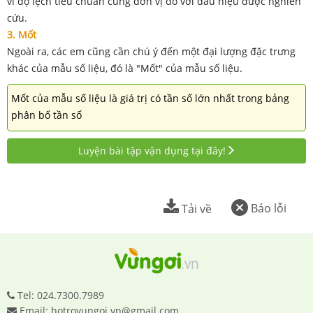
vì độ lệch tiêu chuẩn cùng đơn vị đo với dấu hiệu được nghiên
cứu.
3.
Mốt
Ngoài ra, các em cũng cần chú ý đến một đại lượng đặc trưng
khác của mẫu số liệu, đó là "Mốt" của mẫu số liệu.
Mốt của mẫu số liệu là giá trị có tần số lớn nhất trong bảng
phân bố tần số
Luyện bài tập vận dụng tại đây!
Báo lỗi
Tải về
Tel: 024.7300.7989
Email: hotrovungoi.vn@gmail.com