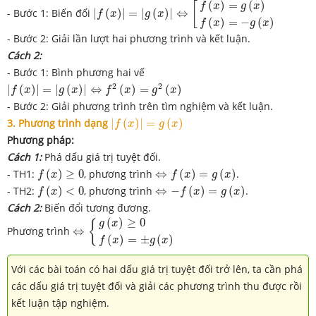
(
)
=
(
)
[
f
x
g
x
- Bước 1: Biến đổi
|
(
)
|
=
|
(
)
|
⇔
f
x
g
x
(
)
=
−
(
)
f
x
g
x
- Bước 2: Giải lần lượt hai phương trình và kết luận.
Cách 2:
- Bước 1: Bình phương hai vế
|
f
(
x
)
|
=
|
g
(
x
)
|
⇔
f
2
(
x
)
=
g
2
(
x
)
2
2
|
(
)
|
=
|
(
)
|
⇔
(
)
=
(
)
f
x
g
x
f
x
g
x
- Bước 2: Giải phương trình trên tìm nghiệm và kết luận.
|
f
(
x
)
|
=
g
(
x
)
3. Phương trình dạng
|
(
)
|
=
(
)
f
x
g
x
Phương pháp:
Cách 1:
Phá dấu giá trị tuyệt đối.
f
(
x
)
≥
0
⇔
f
(
x
)
=
g
(
x
)
- TH1:
(
)
≥
0
, phương trình
⇔
(
)
=
(
)
.
f
x
f
x
g
x
f
(
x
)
<
0
⇔
−
f
(
x
)
=
g
(
x
)
- TH2:
(
)
<
0
, phương trình
⇔
−
(
)
=
(
)
.
f
x
f
x
g
x
Cách 2:
Biến đổi tương đương.
⇔
{
g
(
x
)
≥
0
f
(
x
)
=
±
g
(
x
)
(
)
≥
0
{
g
x
Phương trình
⇔
(
)
=
±
(
)
f
x
g
x
Với các bài toán có hai dấu giá trị tuyệt đối trở lên, ta cần phá
các dấu giá trị tuyệt đối và giải các phương trình thu được rồi
kết luận tập nghiệm.