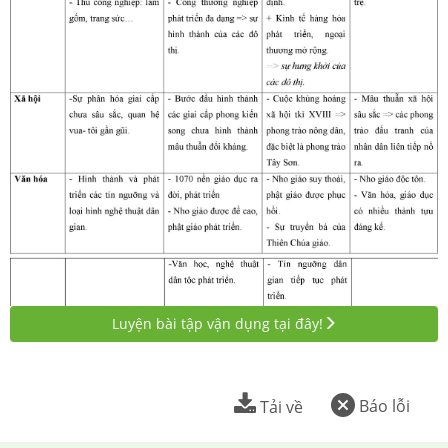
Luyện bài tập vận dụng tại đây!
Báo lỗi
Tải về