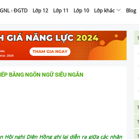
GNL - ĐGTD
Lớp 12
Lớp 11
Lớp 10
Lớp khác
Blog
IẾP BẰNG NGÔN NGỮ SIÊU NGẮN
n Hội nghị Diên H
ồng ghi lại diễn ra giữa các nhân