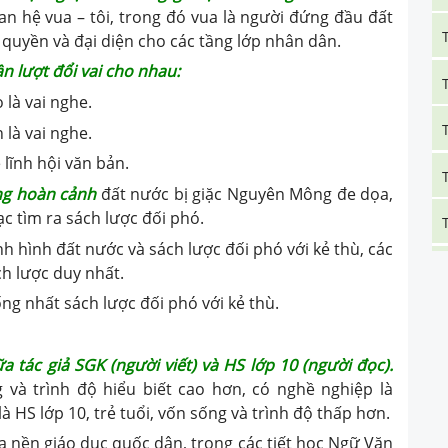
an hệ vua – tôi, trong đó vua là người đứng đầu đất
i quyền và đại diện cho các tầng lớp nhân dân.
ần lượt đổi vai cho nhau:
o là vai nghe.
n là vai nghe.
lĩnh hội văn bản.
ng hoàn cảnh
đất nước bị giặc Nguyên Mông đe dọa,
c tìm ra sách lược đối phó.
ình hình đất nước và sách lược đối phó với kẻ thù, các
ch lược duy nhất.
ống nhất sách lược đối phó với kẻ thù.
 tác giả SGK (người viết) và HS lớp 10 (người đọc).
 và trình độ hiểu biết cao hơn, có nghề nghiệp là
à HS lớp 10, trẻ tuổi, vốn sống và trình độ thấp hơn.
 nền giáo dục quốc dân, trong các tiết học Ngữ Văn