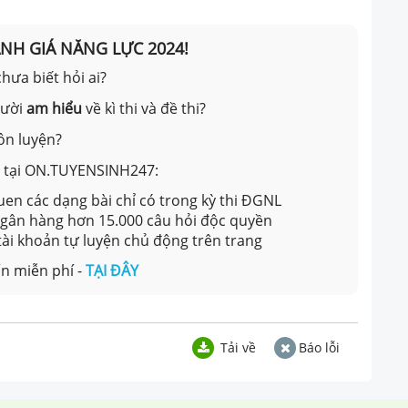
ÁNH GIÁ NĂNG LỰC 2024!
hưa biết hỏi ai?
gười
am hiểu
về kì thi và đề thi?
ôn luyện?
ản tại ON.TUYENSINH247:
en các dạng bài chỉ có trong kỳ thi ĐGNL
 ngân hàng hơn 15.000 câu hỏi độc quyền
 tài khoản tự luyện chủ động trên trang
n miễn phí -
TẠI ĐÂY
Tải về
Báo lỗi