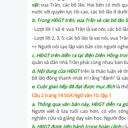
vật
:
vua Trần, các bô lão. Hai bên có mối qu
nước với quyền lực tối cao, các bô lão ở dướ
b. Trong HĐGT trên, vua Trần và các bô lão l
- Lượt lời 1 và 4: vua Trần là vai nói, các bô lã
- Lượt lời 2, 3, 5: các bô lão là vai nói, vua Trầ
=> Người nói tạo lập văn bản còn người nghe 
c
.
HĐGT trên diễn ra tại điện Diên Hồng tro
quân và dân nhà Trần phải cùng nhau bàn bạ
d. Nội dung của HĐGT
trên là thảo luận về t
bô lão đồng thanh nhất trí rằng “đánh” là sá
e
.
Cuộc giao tiếp đã đạt được mục đích
là th
Câu 2 trang 14 SGK Ngữ văn 10, tập 1
a. Thông qua văn bản này, HĐGT diễn ra giữa
Người viết ở lứa tuổi cao hơn, có vốn sống
nghiên cứu và giảng dạy văn học. Người đọc l
b. HĐGT được tiến hành trong hoàn cảnh
của