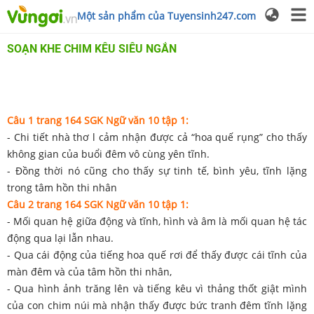
Một sản phẩm của Tuyensinh247.com
SOẠN KHE CHIM KÊU SIÊU NGẮN
Câu 1 trang 164 SGK Ngữ văn 10 tập 1:
- Chi tiết nhà thơ l cảm nhận được cả “hoa quế rụng” cho thấy
không gian của buổi đêm vô cùng yên tĩnh.
- Đồng thời nó cũng cho thấy sự tinh tế, bình yêu, tĩnh lặng
trong tâm hồn thi nhân
Câu 2 trang 164 SGK Ngữ văn 10 tập 1:
- Mối quan hệ giữa động và tĩnh, hình và âm là mối quan hệ tác
động qua lại lẫn nhau.
- Qua cái động của tiếng hoa quế rơi để thấy được cái tĩnh của
màn đêm và của tâm hồn thi nhân,
- Qua hình ảnh trăng lên và tiếng kêu vì thảng thốt giật mình
của con chim núi mà nhận thấy được bức tranh đêm tĩnh lặng