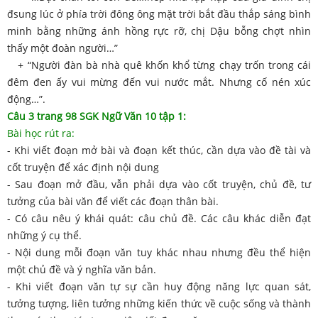
đsung lúc ở phía trời đông ông mặt trời bắt đầu thắp sáng bình
minh bằng những ánh hồng rực rỡ, chị Dậu bỗng chợt nhìn
thấy một đoàn người…”
+ “Người đàn bà nhà quê khốn khổ từng chạy trốn trong cái
đêm đen ấy vui mừng đến vui nước mắt. Nhưng cố nén xúc
động…”.
Câu 3 trang 98 SGK Ngữ Văn 10 tập 1:
Bài học rút ra:
- Khi viết đoạn mở bài và đoạn kết thúc, cần dựa vào đề tài và
cốt truyện để xác định nội dung
- Sau đoạn mở đầu, vẫn phải dựa vào cốt truyện, chủ đề, tư
tưởng của bài văn để viết các đoạn thân bài.
- Có câu nêu ý khái quát: câu chủ đề. Các câu khác diễn đạt
những ý cụ thể.
- Nội dung mỗi đoạn văn tuy khác nhau nhưng đều thể hiện
một chủ đề và ý nghĩa văn bản.
- Khi viết đoạn văn tự sự cần huy động năng lực quan sát,
tưởng tượng, liên tưởng những kiến thức về cuộc sống và thành