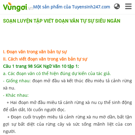
Một sản phẩm của Tuyensinh247.com
SOẠN LUYỆN TẬP VIẾT ĐOẠN VĂN TỰ SỰ SIÊU NGẮN
I. Đoạn văn trong văn bản tự sự
II. Cách viết đoạn văn trong văn bản tự sự
Câu 1 trang 98 SGK Ngữ Văn 10 tập 1:
a. Các đoạn văn có thể hiện đúng dự kiến của tác giả.
- Giống nhau:
đoạn mở đầu và kết thúc đều miêu tả cảnh rừng
xà nu.
- Khác nhau:
+ Hai đoạn mở đầu miêu tả cánh rừng xà nu cụ thể sinh động
để dẫn dắt, lôi cuốn người đọc.
+ Đoạn cuối truyện miêu tả cảnh rừng xà nu mờ dần, bất tận
gợi sự bất diệt của rừng cây và sức sống mãnh liệt của con
người.