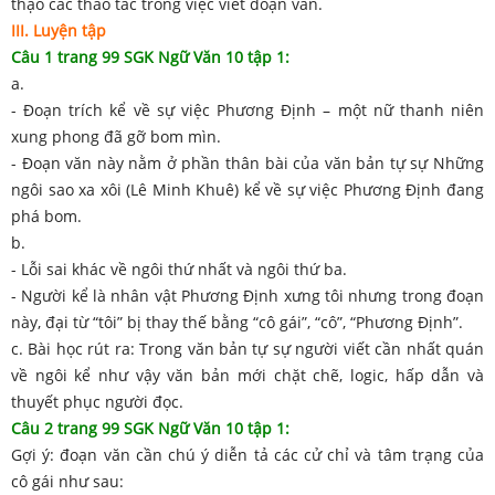
thạo các thao tác trong việc viết đoạn văn.
III. Luyện tập
Câu 1 trang 99 SGK Ngữ Văn 10 tập 1:
a.
- Đoạn trích kể về sự việc Phương Định – một nữ thanh niên
xung phong đã gỡ bom mìn.
- Đoạn văn này nằm ở phần thân bài của văn bản tự sự Những
ngôi sao xa xôi (Lê Minh Khuê) kể về sự việc Phương Định đang
phá bom.
b.
- Lỗi sai khác về ngôi thứ nhất và ngôi thứ ba.
- Người kể là nhân vật Phương Định xưng tôi nhưng trong đoạn
này, đại từ “tôi” bị thay thế bằng “cô gái”, “cô”, “Phương Định”.
c. Bài học rút ra: Trong văn bản tự sự người viết cần nhất quán
về ngôi kể như vậy văn bản mới chặt chẽ, logic, hấp dẫn và
thuyết phục người đọc.
Câu 2 trang 99 SGK Ngữ Văn 10 tập 1:
Gợi ý: đoạn văn cần chú ý diễn tả các cử chỉ và tâm trạng của
cô gái như sau: