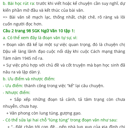
b. Bài học rút ra:
trước khi viết hoặc kể chuyện cần suy nghĩ, dự
kiến phần mở đầu và kết thúc của bài văn.
=> Bài văn sẽ mạch lạc, thống nhất, chặt chẽ, rõ ràng và lôi
cuốn người đọc hơn.
Câu 2 trang 98 SGK Ngữ Văn 10 tập 1:
a. Có thể xem đây là đoạn văn tự sự, vì:
+ Đoạn văn đã kể lại một sự việc quan trọng, đó là chuyện chị
Dậu về làng lãnh đạo cuộc nổi dậy khi cuộc Cách mạng tháng
Tám năm 1945 nổ ra.
+ Sự việc phù hợp với chủ đề và cốt truyện mà bạn học sinh đã
nâu ra và lập dàn ý.
b. Ưu điểm và nhược điểm:
- Ưu điểm:
thành công trong việc “kể” lại câu chuyện.
- Nhược điểm:
+ Sắp xếp những đoạn tả cảnh, tả tâm trạng còn chưa
nhuyễn, chưa hay.
+ Văn phong còn lung túng, gượng gạo.
- Có thể sửa lại hai chỗ “lúng túng” trong đoạn văn như sau:
+ “…Đặt chân tới con đê….nếp nhà lụp xụp của gia đình chị