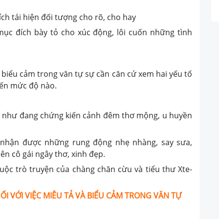
ch tái hiện đối tượng cho rõ, cho hay
ục đích bày tỏ cho xúc động, lôi cuốn những tình
 biểu cảm trong văn tự sự cần căn cứ xem hai yếu tố
đến mức độ nào.
y như đang chứng kiến cảnh đêm thơ mộng, u huyền
 nhận được những rung động nhẹ nhàng, say sưa,
n cô gái ngây thơ, xinh đẹp.
cuộc trò truyện của chàng chăn cừu và tiểu thư Xte-
ỐI VỚI VIỆC MIÊU TẢ VÀ BIỂU CẢM TRONG VĂN TỰ