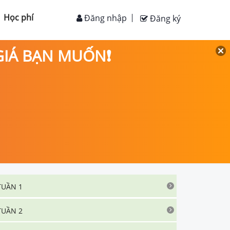
Học phí
Đăng nhập
Đăng ký
 GIÁ BẠN MUỐN❗
TUẦN 1
TUẦN 2