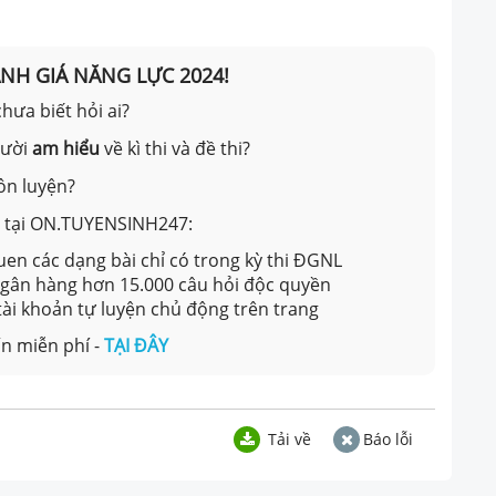
ÁNH GIÁ NĂNG LỰC 2024!
hưa biết hỏi ai?
gười
am hiểu
về kì thi và đề thi?
ôn luyện?
ản tại ON.TUYENSINH247:
en các dạng bài chỉ có trong kỳ thi ĐGNL
 ngân hàng hơn 15.000 câu hỏi độc quyền
 tài khoản tự luyện chủ động trên trang
n miễn phí -
TẠI ĐÂY
Tải về
Báo lỗi