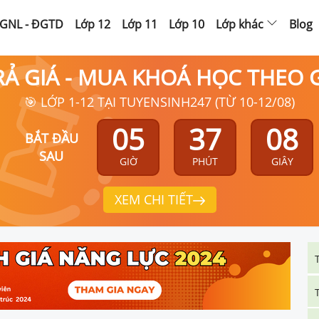
GNL - ĐGTD
Lớp 12
Lớp 11
Lớp 10
Lớp khác
Blog
RẢ GIÁ - MUA KHOÁ HỌC THEO
🎯 LỚP 1-12 TẠI TUYENSINH247 (TỪ 10-12/08)
05
37
08
BẮT ĐẦU
SAU
GIỜ
PHÚT
GIÂY
XEM CHI TIẾT