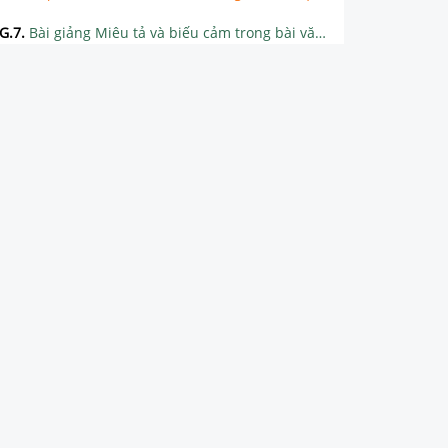
G.7
.
Bài giảng Miêu tả và biếu cảm trong bài văn tự sự
TUẦN 8
TUẦN 9
TUẦN 10
TUẦN 11
TUẦN 12
TUẦN 13
TUẦN 14
TUẦN 15