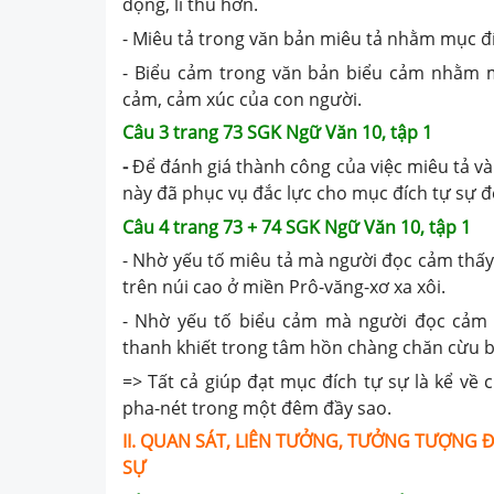
động, lí thú hơn.
- Miêu tả trong văn bản miêu tả nhằm mục đí
- Biểu cảm trong văn bản biểu cảm nhằm m
cảm, cảm xúc của con người.
Câu 3 trang 73 SGK Ngữ Văn 10, tập 1
-
Để đánh giá thành công của việc miêu tả và
này đã phục vụ đắc lực cho mục đích tự sự 
Câu 4 trang 73 + 74 SGK Ngữ Văn 10, tập 1
- Nhờ yếu tố miêu tả mà người đọc cảm thấ
trên núi cao ở miền Prô-văng-xơ xa xôi.
- Nhờ yếu tố biểu cảm mà người đọc cảm
thanh khiết trong tâm hồn chàng chăn cừu bê
=> Tất cả giúp đạt mục đích tự sự là kể về 
pha-nét trong một đêm đầy sao.
II. QUAN SÁT, LIÊN TƯỞNG, TƯỞNG TƯỢNG Đ
SỰ