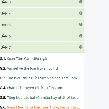
TUẦN 3
TUẦN 4
TUẦN 5
TUẦN 6
TUẦN 7
G.1
.
Soạn Tấm Cám siêu ngắn
G.2
.
Vài nét về thể loại truyện cổ tích
G.3
.
Tìm hiểu chung về truyện cổ tích Tấm Cám
G.4
.
Phân tích truyện cổ tích Tấm Cám
G.5
.
Tổng hợp các bài văn mẫu hay nhất về tác phẩm Tấm Cám
G.6
.
Soạn Miêu tả và biểu cảm trong bài văn tự sự siêu ngắn