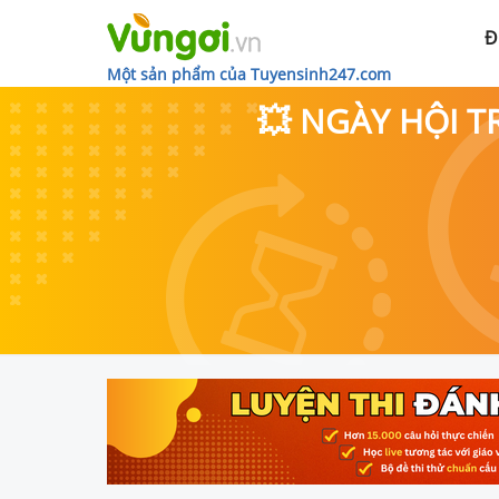
Đ
Một sản phẩm của Tuyensinh247.com
💥 NGÀY HỘI T