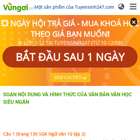
Một sản phẩm của Tuyensinh247.com
💥 NGÀY HỘI TRẢ GIÁ - MUA KHOÁ HỌC
THEO GIÁ BẠN MUỐN❗
🎯 LỚP 1-12 TẠI TUYENSINH247 (TỪ 10-12/08)
BẮT ĐẦU SAU 1 NGÀY
XEM CHI TIẾT
SOẠN NỘI DUNG VÀ HÌNH THỨC CỦA VĂN BẢN VĂN HỌC
SIÊU NGẮN
Câu 1 (trang 130 SGK Ngữ văn 10 tập 2)