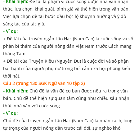
- Khái niệm:
Đề tài là phạm vi cuộc sống được nhà văn nhận
thức, lựa chọn, khái quát, bình giá và thể hiện trong văn bản.
Việc lựa chọn đề tài bước đầu bộc lộ khuynh hướng và ý đồ
sáng tác của tác giả.
- Ví dụ:
+ Đề tài của truyện ngắn Lão Hạc (Nam Cao) là cuộc sống và số
phận bi thảm của người nông dân Việt Nam trước Cách mạng
tháng Tám.
+ Đề tài của Truyện Kiều (Nguyễn Du) là cuộc đời và số phận
bất hạnh của người phụ nữ trong bối cảnh xã hội phong kiến
thối nát.
Câu 2 (trang 130 SGK Ngữ văn 10 tập 2)
- Khái niệm:
Chủ đề là vấn đề cơ bản được nêu ra trong văn
bản. Chủ đề thể hiện sự quan tâm cũng như chiều sâu nhận
thức nhà văn với cuộc sống
- Ví dụ:
Chủ đề của truyện ngắn Lão Hạc (Nam Cao) là nhân cách, lòng
tự trọng của người nông dân trước cái đói, sự nghèo khổ.