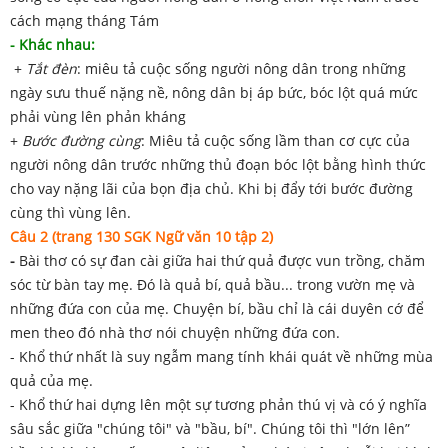
cách mạng tháng Tám
- Khác nhau:
+
Tắt đèn
: miêu tả cuộc sống người nông dân trong những
ngày sưu thuế nặng nề, nông dân bị áp bức, bóc lột quá mức
phải vùng lên phản kháng
+
Bước đường cùng
: Miêu tả cuộc sống lầm than cơ cực của
người nông dân trước những thủ đoạn bóc lột bằng hình thức
cho vay nặng lãi của bọn địa chủ. Khi bị đẩy tới bước đường
cùng thì vùng lên.
Câu 2 (trang 130 SGK Ngữ văn 10 tập 2)
-
Bài thơ có sự đan cài giữa hai thứ quả được vun trồng, chăm
sóc từ bàn tay mẹ. Đó là quả bí, quả bầu... trong vườn mẹ và
những đứa con của mẹ. Chuyện bí, bầu chỉ là cái duyên cớ để
men theo đó nhà thơ nói chuyện những đứa con.
- Khổ thứ nhất là suy ngẫm mang tính khái quát về những mùa
quả của mẹ.
- Khổ thứ hai dựng lên một sự tương phản thú vị và có ý nghĩa
sâu sắc giữa "chúng tôi" và "bầu, bí". Chúng tôi thì "lớn lên”