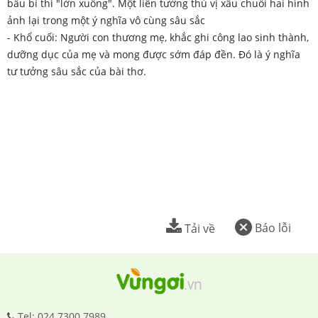
bầu bí thì "lớn xuống". Một liên tưởng thú vị xâu chuỗi hai hình
ảnh lại trong một ý nghĩa vô cùng sâu sắc
- Khổ cuối: Người con thương mẹ, khắc ghi công lao sinh thành,
dưỡng dục của mẹ và mong được sớm đáp đền. Đó là ý nghĩa
tư tưởng sâu sắc của bài thơ.
Báo lỗi
Tải về
Tel: 024.7300.7989