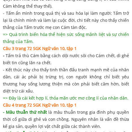
Cám không thể thay thế).
- Tấm ẩn mình trong quả thị và sau hóa lại làm người: Tấm trở
lại là chính mình và làm lại cuộc đời, chi tiết này cho thấy chiến
thắng của Tấm trước mẹ con Cám tàn độc.
=> Quá trình biến hóa thể hiện sức sống mãnh liệt và sự chiến
thắng của Tấm.
Câu 3 trang 72 SGK Ngữ văn 10, tập 1
-
Tấm trả thù Cám bằng cách dội nước sôi cho Cám chết, dì ghẻ
biết tin cũng lăn ra chết.
- Kết thúc này cho thấy tinh thần đấu tranh mạnh mẽ của nhân
dân, cái ác phải bị trừng trị, con người không chỉ biết yêu
thương hay sống lương thiện mà còn phải biết căm hờn, biết
diệt trừ cái xấu.
=> Đây là cái kết hợp lí, thỏa mãn ước mơ công lí của nhân dân.
Câu 4 trang 72 SGK Ngữ văn 10, tập 1
- Mâu thuẫn thứ nhất
là mâu thuẫn trong gia đình phụ quyền
thời cổ giữa dì ghẻ và con chồng. Nguyên nhân là vấn đề thừa
kế gia sản, quyền lợi vật chất giữa các thành viên.