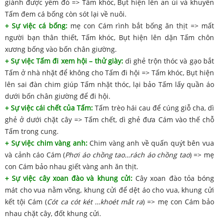
giành được yếm đỏ => Tấm khóc, Bụt hiện lên an ủi và khuyên
Tấm đem cá bống còn sót lại về nuôi.
+ Sự việc cá bống:
mẹ con Cám rình bắt bống ăn thịt => mất
người bạn thân thiết, Tấm khóc, Bụt hiện lên dặn Tấm chôn
xương bống vào bốn chân giường.
+ Sự việc Tấm đi xem hội – thử giày:
dì ghẻ trộn thóc và gạo bắt
Tấm ở nhà nhặt để không cho Tấm đi hội => Tấm khóc, Bụt hiện
lên sai đàn chim giúp Tấm nhặt thóc, lại bảo Tấm lấy quần áo
dưới bốn chân giường để đi hội.
+ Sự việc cái chết của Tấm:
Tấm trèo hái cau để cúng giỗ cha, dì
ghẻ ở dưới chặt cây => Tấm chết, dì ghẻ đưa Cám vào thế chỗ
Tấm trong cung.
+ Sự việc chim vàng anh:
Chim vàng anh về quấn quýt bên vua
và cảnh cáo Cám (
Phơi áo chồng tao…rách áo chồng tao
) => mẹ
con Cám bảo nhau giết vàng anh ăn thịt.
+ Sự việc cây xoan đào và khung cửi:
Cây xoan đào tỏa bóng
mát cho vua nằm võng, khung cửi để dệt áo cho vua, khung cửi
kết tội Cám (
Cót ca cót két …khoét mắt ra
) => mẹ con Cám bảo
nhau chặt cây, đốt khung cửi.