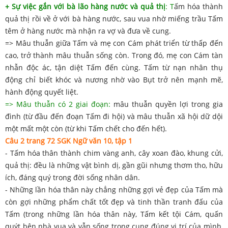
+ Sự việc gắn với bà lão hàng nước và quả thị
: T
ấm hóa thành
quả thị rồi về ở với bà hàng nước, sau vua nhờ miếng trầu Tấm
têm ở hàng nước mà nhận ra vợ và đưa về cung.
=> Mâu thuẫn giữa Tấm và mẹ con Cám phát triển từ thấp đến
cao, trở thành mâu thuẫn sống còn. Trong đó, mẹ con Cám tàn
nhẫn độc ác, tận diệt Tấm đến cùng. Tấm từ nạn nhân thụ
động chỉ biết khóc và nương nhờ vào Bụt trở nên mạnh mẽ,
hành động quyết liệt.
=> Mâu thuẫn có 2 giai đoạn:
mâu thuẫn quyền lợi trong gia
đình (từ đầu đến đoạn Tấm đi hội) và mâu thuẫn xã hội dữ dội
một mất một còn (từ khi Tấm chết cho đến hết).
Câu 2 trang 72 SGK Ngữ văn 10, tập 1
- Tấm hóa thân thành chim vàng anh, cây xoan đào, khung cửi,
quả thị: đều là những vật bình dị, gần gũi nhưng thơm tho, hữu
ích, đáng quý trong đời sống nhân dân.
- Những lần hóa thân này chẳng những gợi vẻ đẹp của Tấm mà
còn gợi những phẩm chất tốt đẹp và tinh thần tranh đấu của
Tấm (trong những lần hóa thân này, Tấm kết tội Cám, quấn
quýt bên nhà vua và vẫn sống trong cung đúng vị trí của mình,