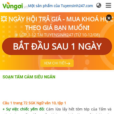
Một sản phẩm của Tuyensinh247.com
💥 NGÀY HỘI TRẢ GIÁ - MUA KHOÁ HỌC
THEO GIÁ BẠN MUỐN❗
🎯 LỚP 1-12 TẠI TUYENSINH247 (TỪ 10-12/08)
BẮT ĐẦU SAU 1 NGÀY
XEM CHI TIẾT
SOẠN TẤM CÁM SIÊU NGẮN
Câu 1 trang 72 SGK Ngữ văn 10, tập 1
+ Sự việc chiếc yếm đỏ:
Cám lừa lấy hết tôm tép của Tấm và