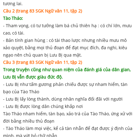
tương lai.
Câu 2 (trang 83 SGK Ngữ văn 11, tập 2)
Tào Tháo:
- Tham vọng, có tư tưởng làm bá chủ thiên hạ : có chí lớn, mưu
cao, có tài.
- Bản tính gian hùng : có tài thao lược nhưng nhiều mưu mô
xảo quyệt, bằng mọi thủ đoạn để đạt mục đích, đa nghi, kiêu
ngạo nên chủ quan bị Lưu Bị qua mặt.
Câu 3 (trang 83 SGK Ngữ văn 11, tập 2)
Trong truyện cũng như quan niệm của đánh giá của dân gian,
Lưu Bị vẫn được giàu đức độ.
- Lưu Bị như tấm gương phản chiếu được sự nham hiểm, tàn
bạo của Tào Tháo
- Lưu Bị lấy lòng thành, dùng nhân nghĩa đối đãi với người
- Lưu Bị được lòng dân chúng khắp nơi
Tào Tháo nham hiểm, tàn bạo, xảo trá của Tào Tháo, ứng xử với
đời bằng nhiều thủ đoạn
- Tào Tháo làm mọi việc, kể cả tàn nhẫn để đạt được ý định của
mình, mà vứt bỏ chữ nhẫn