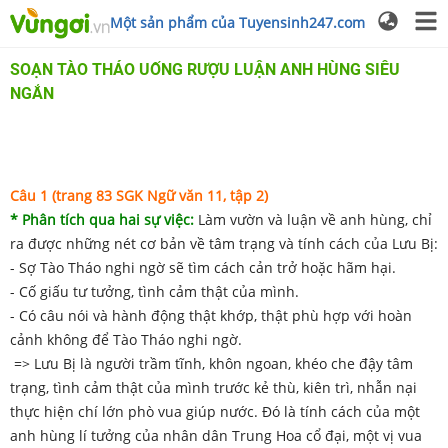
Một sản phẩm của Tuyensinh247.com
SOẠN TÀO THÁO UỐNG RƯỢU LUẬN ANH HÙNG SIÊU
NGẮN
Câu 1 (trang 83 SGK Ngữ văn 11, tập 2)
* Phân tích qua hai sự việc:
Làm vườn và luận về anh hùng, chỉ
ra được những nét cơ bản về tâm trạng và tính cách của Lưu Bị:
- Sợ Tào Tháo nghi ngờ sẽ tìm cách cản trở hoặc hãm hại.
- Cố giấu tư tưởng, tình cảm thật của mình.
- Có câu nói và hành động thật khớp, thật phù hợp với hoàn
cảnh không để Tào Tháo nghi ngờ.
=> Lưu Bị là người trầm tĩnh, khôn ngoan, khéo che đậy tâm
trạng, tình cảm thật của mình trước kẻ thù, kiên trì, nhẫn nại
thực hiện chí lớn phò vua giúp nước. Đó là tính cách của một
anh hùng lí tưởng của nhân dân Trung Hoa cổ đại, một vị vua