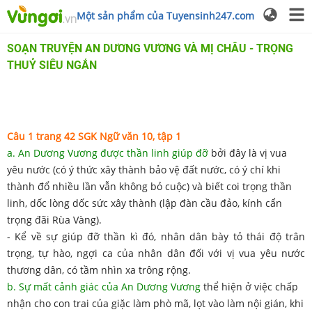
Một sản phẩm của Tuyensinh247.com
SOẠN TRUYỆN AN DƯƠNG VƯƠNG VÀ MỊ CHÂU - TRỌNG
THUỶ SIÊU NGẮN
Câu 1 trang 42 SGK Ngữ văn 10, tập 1
a. An Dương Vương được thần linh giúp đỡ
bởi đây là vị vua
yêu nước (có ý thức xây thành bảo vệ đất nước, có ý chí khi
thành đổ nhiều lần vẫn không bỏ cuộc) và biết coi trọng thần
linh, dốc lòng dốc sức xây thành (lập đàn cầu đảo, kính cẩn
trọng đãi Rùa Vàng).
- Kể về sự giúp đỡ thần kì đó, nhân dân bày tỏ thái độ trân
trọng, tự hào, ngợi ca của nhân dân đối với vị vua yêu nước
thương dân, có tầm nhìn xa trông rộng.
b. Sự mất cảnh giác của An Dương Vương
thể hiện ở việc chấp
nhận cho con trai của giặc làm phò mã, lọt vào làm nội gián, khi