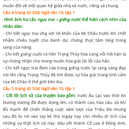
muôn đời về mối quan hệ giữa nhà và nước, riêng và chung.
Câu 4 trang 43 SGK Ngữ văn 10, tập 1
Hình ảnh hư cấu
ngọc trai – giếng nước
thể hiện cách nhìn của
nhân dân:
- Chi tiết
ngọc trai
ứng với lời khấn của Mị Châu trước khi chết
nhằm chiêu tuyết cho danh dự, chứng thực tấm lòng trong
sáng của nàng.
- Chi tiết
giếng nước
có hồn Trọng Thủy hòa cùng nỗi hối hận là
sự chứng nhận cho mong muốn hóa giải tội lỗi của hắn.
- Chi tiết ngọc trai
đem rửa trong giếng nước lại càng sáng đẹp
nói lên rằng Trọng Thủy đã tìm được sự hóa giải trong tình cảm
của Mị Châu ở thế giới bên kia.
Câu 5 trang 43 SGK Ngữ văn 10, tập 1
- Cốt lõi lịch sử của truyện bao gồm:
nước Âu Lạc vào thời An
Dương Vương đã được dựng lên, có thành cao, hào sâu, vũ khí
đủ mạnh để chiến thắng cuộc xâm lược của Triệu Đà nhưng
sau đó bị rơi vào tay kẻ thù (ngày nay còn nhiều di tích của
những sự thật lịch sử này: dấu vết thành Cổ Loa ở Đông Anh,