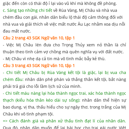
giặc đến còn có thái độ ỉ lại vào vũ khí mà không đề phòng.
c. Sáng tạo những chi tiết
về Rùa Vàng, Mị Châu và nhà vua
chém đầu con gái, nhân dân biểu lộ thái độ cảm thông đối với
nhà vua và giải thích về việc mất nước Âu Lạc nhằm xoa dịu nỗi
đau mất nước.
Câu 2 trang 43 SGK Ngữ văn 10, tập 1
- Việc Mị Châu lén đưa cho Trọng Thủy xem nỏ thần là chỉ
thuận theo tình cảm vợ chồng mà quên nghĩa vụ với đất nước.
- Mị Châu vì nhẹ dạ cả tin mà vô tình mắc bẫy kẻ thù.
Câu 3 trang 43 SGK Ngữ văn 10, tập 1
- Chi tiết Mị Châu bị Rùa Vàng kết tội là giặc, lại bị vua cha
chém đầu:
nhân dân phê phán và thẳng thắn kết tội, bắt nàng
phải trả giá cho lỗi lầm lịch sử của mình.
- Chi tiết máu nàng lại hóa thành ngọc trai, xác hóa thành ngọc
thạch (kiểu hóa thân kéo dài sự sống):
nhân dân thể hiện sự
bao dung, vị tha, thấu hiểu cho sự ngây thơ, trong trắng của Mị
Châu khi vô tình phạm tội.
=> Cách đánh giá và phân xử thấu tình đạt lí của nhân dân.
Qua đó, nhân dân muốn để lại bài học cho trai gái nước Việt