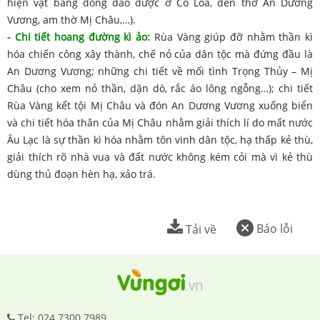
hiện vật bằng đồng đào được ở Cổ Loa, đền thờ An Dương
Vương, am thờ Mị Châu,…).
- Chi tiết hoang đường kì ảo:
Rùa Vàng giúp đỡ nhằm thần kì
hóa chiến công xây thành, chế nỏ của dân tộc mà đứng đầu là
An Dương Vương; những chi tiết về mối tình Trọng Thủy – Mị
Châu (cho xem nỏ thần, dặn dò, rắc áo lông ngỗng…); chi tiết
Rùa Vàng kết tội Mị Châu và đón An Dương Vương xuống biển
và chi tiết hóa thân của Mị Châu nhằm giải thích lí do mất nước
Âu Lạc là sự thần kì hóa nhằm tôn vinh dân tộc, hạ thấp kẻ thù,
giải thích rõ nhà vua và đất nước không kém cỏi mà vì kẻ thù
dùng thủ đoạn hèn hạ, xảo trá.
Báo lỗi
Tải về
Tel: 024.7300.7989