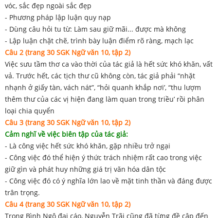
vóc, sắc đẹp ngoài sắc đẹp
- Phương pháp lập luận quy nạp
- Dùng câu hỏi tu từ: Làm sau giữ mãi... được mà không
- Lập luận chặt chẽ, trình bày luận điểm rõ ràng, mạch lạc
Câu 2 (trang 30 SGK Ngữ văn 10, tập 2)
Việc sưu tầm thơ ca vào thời của tác giả là hết sức khó khăn, vất
vả. Trước hết, các tịch thư cũ không còn, tác giả phải “nhặt
nhạnh ở giấy tàn, vách nát”, “hỏi quanh khắp nơi’, “thu lượm
thêm thư của các vị hiện đang làm quan trong triều’ rồi phân
loại chia quyển
Câu 3 (trang 30 SGK Ngữ văn 10, tập 2)
Cảm nghĩ về việc biên tập của tác giả:
- Là công việc hết sức khó khăn, gặp nhiều trở ngại
- Công việc đó thể hiện ý thức trách nhiệm rất cao trong việc
giữ gìn và phát huy những giá trị văn hóa dân tộc
- Công việc đó có ý nghĩa lớn lao về mặt tinh thần và đáng được
trân trọng.
Câu 4 (trang 30 SGK Ngữ văn 10, tập 2)
Trong Bình Ngô đại cáo, Nguyễn Trãi cũng đã từng đề cập đến