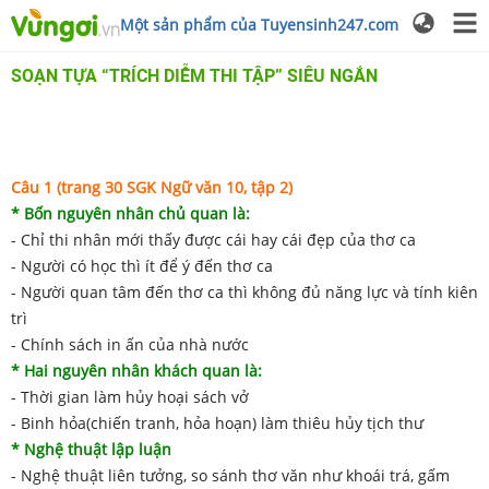
Một sản phẩm của Tuyensinh247.com
SOẠN TỰA “TRÍCH DIỄM THI TẬP” SIÊU NGẮN
Câu 1 (trang 30 SGK Ngữ văn 10, tập 2)
* Bốn nguyên nhân chủ quan là:
- Chỉ thi nhân mới thấy được cái hay cái đẹp của thơ ca
- Người có học thì ít để ý đến thơ ca
- Người quan tâm đến thơ ca thì không đủ năng lực và tính kiên
trì
- Chính sách in ấn của nhà nước
* Hai nguyên nhân khách quan là:
- Thời gian làm hủy hoại sách vở
- Binh hỏa(chiến tranh, hỏa hoạn) làm thiêu hủy tịch thư
* Nghệ thuật lập luận
- Nghệ thuật liên tưởng, so sánh thơ văn như khoái trá, gấm