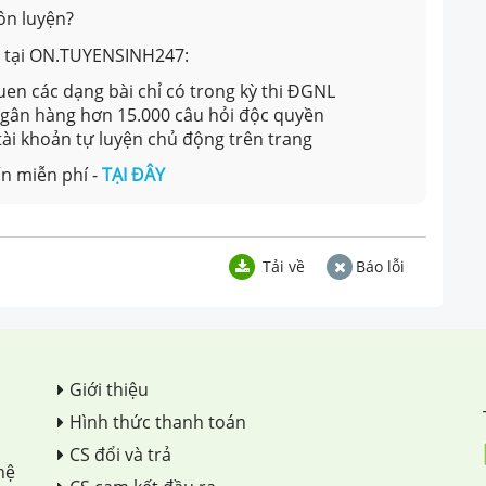
ôn luyện?
ản tại ON.TUYENSINH247:
en các dạng bài chỉ có trong kỳ thi ĐGNL
 ngân hàng hơn 15.000 câu hỏi độc quyền
 tài khoản tự luyện chủ động trên trang
n miễn phí -
TẠI ĐÂY
Tải về
Báo lỗi
Giới thiệu
Hình thức thanh toán
CS đổi và trả
hệ