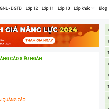
GNL - ĐGTD
Lớp 12
Lớp 11
Lớp 10
Lớp khác
Blog
UẢNG CÁO SIÊU NGẮN
ẢN QUẢNG CÁO