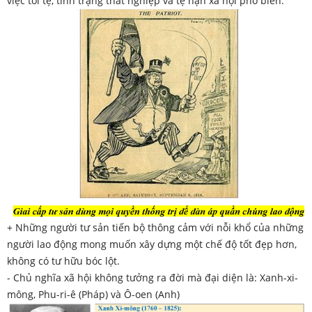
việc tồi tệ, tình trạng thất nghiệp và tệ nạn xã hội phổ biến.
+ Những người tư sản tiến bộ thông cảm với nỗi khổ của những
người lao động mong muốn xây dựng một chế độ tốt đẹp hơn,
không có tư hữu bóc lột.
- Chủ nghĩa xã hội không tưởng ra đời mà đại diện là: Xanh-xi-
mông, Phu-ri-ê (Pháp) và Ô-oen (Anh)