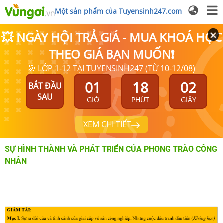
Một sản phẩm của Tuyensinh247.com
💥 NGÀY HỘI TRẢ GIÁ - MUA KHOÁ HỌC
THEO GIÁ BẠN MUỐN❗
🎯 LỚP 1-12 TẠI TUYENSINH247 (TỪ 10-12/08)
01
18
01
BẮT ĐẦU
SAU
GIỜ
PHÚT
GIÂY
XEM CHI TIẾT
SỰ HÌNH THÀNH VÀ PHÁT TRIỂN CỦA PHONG TRÀO CÔNG
NHÂN